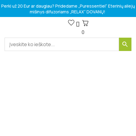
Perki už 20 Eur ar daugiau? Pridedame „Puressentiel“ Eterinių aliejų
mišinys difuzoriams „RELAX“ DOVANŲ!
0
VITAMINAI IR MAISTO PAPILDAI
SPORTO IR LAISVALAIKIO PREKĖS
Kosmetikos prekės
HIGIENOS PREKĖS
MEDICINOS PRIEMONĖS
SVEIKATOS PROBLEMOMS SPRĘSTI
VASAROS SEZONO RINKINIAI
-10%