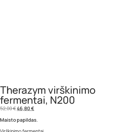
Therazym virškinimo
fermentai, N200
52,00
€
46,80
€
Maisto papildas.
Virškinimo fermentai.