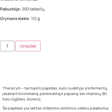
Pakuotėje:
200 tablečių.
Grynasis kiekis:
112 g.
Į krepšelį
Aprašymas
Therazym – tai maisto papildas, kurio sudėtyje yra fermentų,
įskaitant bromelainą, pankreatiną ir papainą, bei vitaminų (B1,
folio rūgšties, biotino).
Šis papildas yra skirtas virškinimo sistemos veiklos palaikymui,