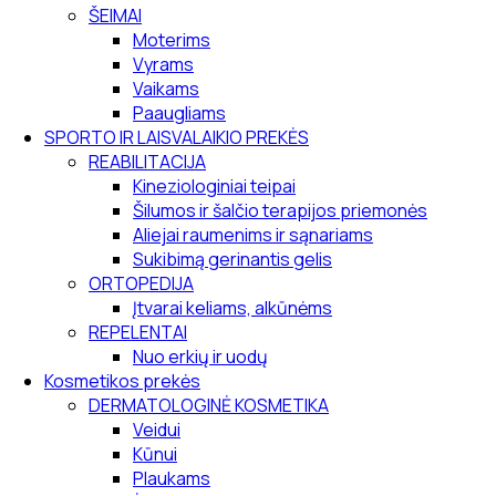
ŠEIMAI
Moterims
Vyrams
Vaikams
Paaugliams
SPORTO IR LAISVALAIKIO PREKĖS
REABILITACIJA
Kineziologiniai teipai
Šilumos ir šalčio terapijos priemonės
Aliejai raumenims ir sąnariams
Sukibimą gerinantis gelis
ORTOPEDIJA
Įtvarai keliams, alkūnėms
REPELENTAI
Nuo erkių ir uodų
Kosmetikos prekės
DERMATOLOGINĖ KOSMETIKA
Veidui
Kūnui
Plaukams