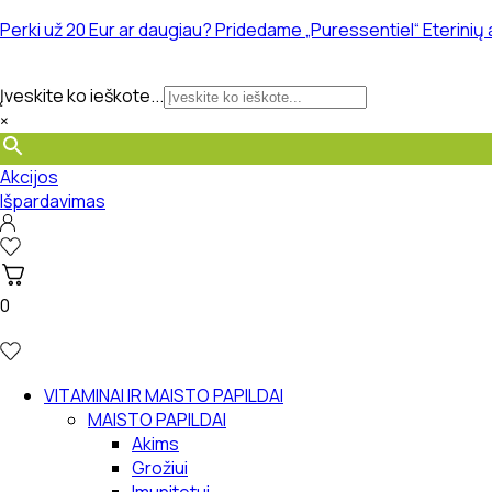
Eiti
Perki už 20 Eur ar daugiau? Pridedame „Puressentiel“ Eterinių
prie
turinio
Įveskite ko ieškote...
×
Akcijos
Išpardavimas
0
VITAMINAI IR MAISTO PAPILDAI
MAISTO PAPILDAI
Akims
Grožiui