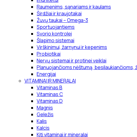
Imunitetui
Raumenims, sąnariams ir kaulams
Širdžiai ir kraujotakai
Žuvų taukai – Omega-3
Sportuojantiems
Svorio kontrolei
Šlapimo sistemai
Virškinimui, žarnynui ir kepenims
Probiotikai
Nervų sistemai ir protinei veiklai
Planuojančioms nėštumą, besilaukiančioms, 
Energijai
VITAMINAI IR MINERALAI
Vitaminas B
Vitaminas C
Vitaminas D
Magnis
Geležis
Kalis
Kalcis
Kiti vitaminai ir mineralai