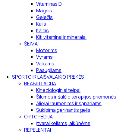
Vitaminas D
Magnis
Geležis
Kalis
Kalcis
Kiti vitaminai ir mineralai
ŠEIMAI
Moterims
Vyrams
Vaikams
Paaugliams
SPORTO IR LAISVALAIKIO PREKĖS
REABILITACIJA
Kineziologiniai teipai
Šilumos ir šalčio terapijos priemonės
Aliejai raumenims ir sąnariams
Sukibimą gerinantis gelis
ORTOPEDIJA
Įtvarai keliams, alkūnėms
REPELENTAI