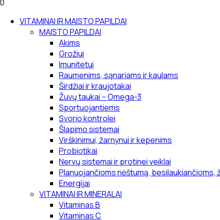
0
VITAMINAI IR MAISTO PAPILDAI
MAISTO PAPILDAI
Akims
Grožiui
Imunitetui
Raumenims, sąnariams ir kaulams
Širdžiai ir kraujotakai
Žuvų taukai – Omega-3
Sportuojantiems
Svorio kontrolei
Šlapimo sistemai
Virškinimui, žarnynui ir kepenims
Probiotikai
Nervų sistemai ir protinei veiklai
Planuojančioms nėštumą, besilaukiančioms, 
Energijai
VITAMINAI IR MINERALAI
Vitaminas B
Vitaminas C