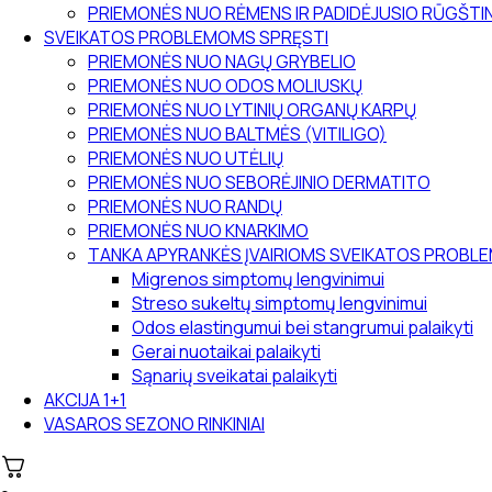
PRIEMONĖS NUO RĖMENS IR PADIDĖJUSIO RŪGŠT
SVEIKATOS PROBLEMOMS SPRĘSTI
PRIEMONĖS NUO NAGŲ GRYBELIO
PRIEMONĖS NUO ODOS MOLIUSKŲ
PRIEMONĖS NUO LYTINIŲ ORGANŲ KARPŲ
PRIEMONĖS NUO BALTMĖS (VITILIGO)
PRIEMONĖS NUO UTĖLIŲ
PRIEMONĖS NUO SEBORĖJINIO DERMATITO
PRIEMONĖS NUO RANDŲ
PRIEMONĖS NUO KNARKIMO
TANKA APYRANKĖS ĮVAIRIOMS SVEIKATOS PROB
Migrenos simptomų lengvinimui
Streso sukeltų simptomų lengvinimui
Odos elastingumui bei stangrumui palaikyti
Gerai nuotaikai palaikyti
Sąnarių sveikatai palaikyti
AKCIJA 1+1
VASAROS SEZONO RINKINIAI