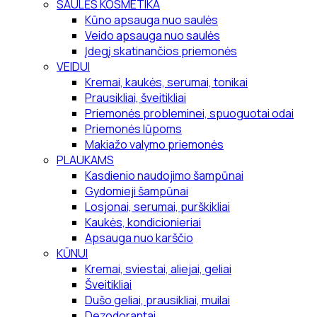
SAULĖS KOSMETIKA
Kūno apsauga nuo saulės
Veido apsauga nuo saulės
Įdegį skatinančios priemonės
VEIDUI
Kremai, kaukės, serumai, tonikai
Prausikliai, šveitikliai
Priemonės probleminei, spuoguotai odai
Priemonės lūpoms
Makiažo valymo priemonės
PLAUKAMS
Kasdienio naudojimo šampūnai
Gydomieji šampūnai
Losjonai, serumai, purškikliai
Kaukės, kondicionieriai
Apsauga nuo karščio
KŪNUI
Kremai, sviestai, aliejai, geliai
Šveitikliai
Dušo geliai, prausikliai, muilai
Dezodorantai