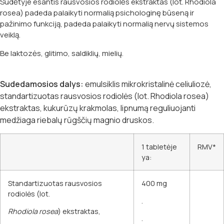
Sudėtyje esantis rausvosios rodiolės ekstraktas (lot. Rhodiola
rosea) padeda palaikyti normalią psichologinę būseną ir
pažinimo funkciją, padeda palaikyti normalią nervų sistemos
veiklą.
Be laktozės, glitimo, saldiklių, mielių.
Sudedamosios dalys:
emulsiklis mikrokristalinė celiuliozė,
standartizuotas rausvosios rodiolės (lot. Rhodiola rosea)
ekstraktas, kukurūzų krakmolas, lipnumą reguliuojanti
medžiaga riebalų rūgščių magnio druskos.
1 tabletėje
RMV*
ya:
Standartizuotas rausvosios
400 mg
rodiolės (lot.
.
Rhodiola rosea
) ekstraktas,
.