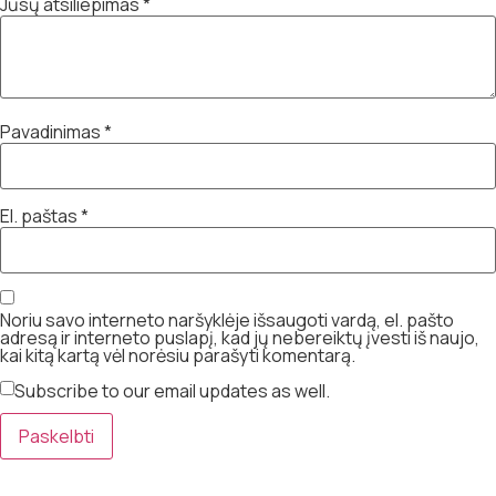
Jūsų atsiliepimas
*
Pavadinimas
*
El. paštas
*
Noriu savo interneto naršyklėje išsaugoti vardą, el. pašto
adresą ir interneto puslapį, kad jų nebereiktų įvesti iš naujo,
kai kitą kartą vėl norėsiu parašyti komentarą.
Subscribe to our email updates as well.