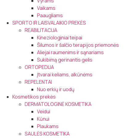
Vyrams
Vaikams
Paaugliams
SPORTO IR LAISVALAIKIO PREKĖS
REABILITACIJA
Kineziologiniai teipai
Šilumos ir šalčio terapijos priemonės
Aliejai raumenims ir sąnariams
Sukibimą gerinantis gelis
ORTOPEDIJA
Įtvarai keliams, alkūnėms
REPELENTAI
Nuo erkių ir uodų
Kosmetikos prekės
DERMATOLOGINĖ KOSMETIKA
Veidui
Kūnui
Plaukams
SAULĖS KOSMETIKA