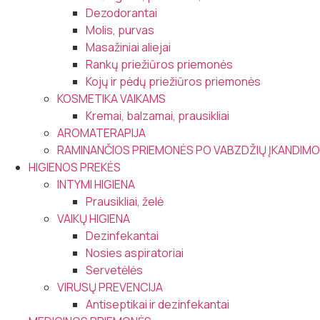
Dezodorantai
Molis, purvas
Masažiniai aliejai
Rankų priežiūros priemonės
Kojų ir pėdų priežiūros priemonės
KOSMETIKA VAIKAMS
Kremai, balzamai, prausikliai
AROMATERAPIJA
RAMINANČIOS PRIEMONĖS PO VABZDŽIŲ ĮKANDIMO
HIGIENOS PREKĖS
INTYMI HIGIENA
Prausikliai, želė
VAIKŲ HIGIENA
Dezinfekantai
Nosies aspiratoriai
Servetėlės
VIRUSŲ PREVENCIJA
Antiseptikai ir dezinfekantai