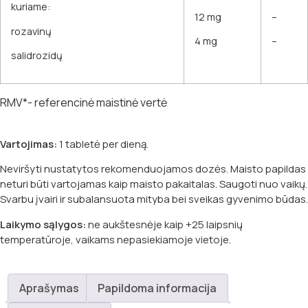
kuriame:
12 mg
–
rozavinų
4 mg
–
salidrozidų
RMV*- referencinė maistinė vertė
Vartojimas:
1 tabletė per dieną.
Neviršyti nustatytos rekomenduojamos dozės. Maisto papildas
neturi būti vartojamas kaip maisto pakaitalas. Saugoti nuo vaikų.
Svarbu įvairi ir subalansuota mityba bei sveikas gyvenimo būdas.
Laikymo sąlygos:
ne aukštesnėje kaip +25 laipsnių
temperatūroje, vaikams nepasiekiamoje vietoje.
Aprašymas
Papildoma informacija