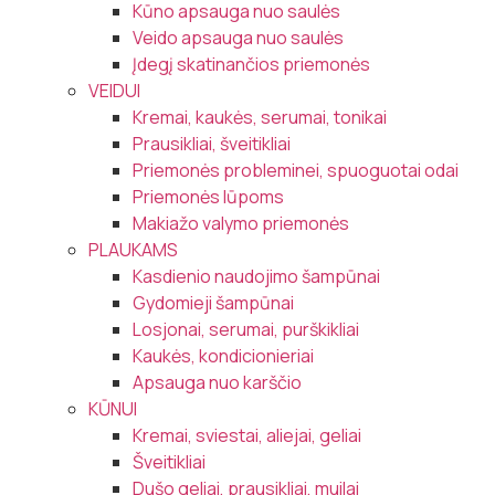
Kūno apsauga nuo saulės
Veido apsauga nuo saulės
Įdegį skatinančios priemonės
VEIDUI
Kremai, kaukės, serumai, tonikai
Prausikliai, šveitikliai
Priemonės probleminei, spuoguotai odai
Priemonės lūpoms
Makiažo valymo priemonės
PLAUKAMS
Kasdienio naudojimo šampūnai
Gydomieji šampūnai
Losjonai, serumai, purškikliai
Kaukės, kondicionieriai
Apsauga nuo karščio
KŪNUI
Kremai, sviestai, aliejai, geliai
Šveitikliai
Dušo geliai, prausikliai, muilai