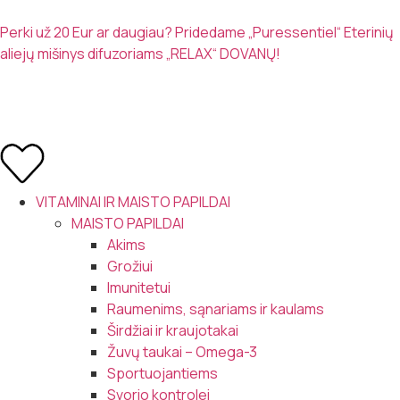
Perki už 20 Eur ar daugiau? Pridedame „Puressentiel“ Eterinių
aliejų mišinys difuzoriams „RELAX“ DOVANŲ!
VITAMINAI IR MAISTO PAPILDAI
MAISTO PAPILDAI
Akims
Grožiui
Imunitetui
Raumenims, sąnariams ir kaulams
Širdžiai ir kraujotakai
Žuvų taukai – Omega-3
Sportuojantiems
Svorio kontrolei