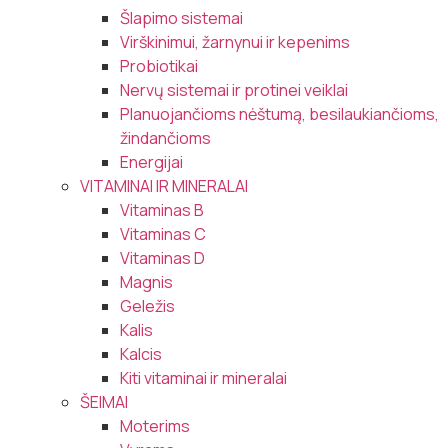
Šlapimo sistemai
Virškinimui, žarnynui ir kepenims
Probiotikai
Nervų sistemai ir protinei veiklai
Planuojančioms nėštumą, besilaukiančioms,
žindančioms
Energijai
VITAMINAI IR MINERALAI
Vitaminas B
Vitaminas C
Vitaminas D
Magnis
Geležis
Kalis
Kalcis
Kiti vitaminai ir mineralai
ŠEIMAI
Moterims