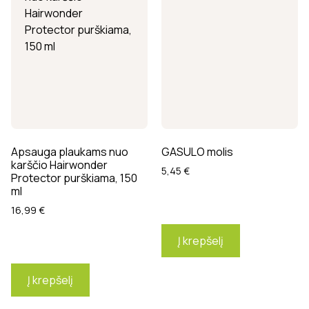
Apsauga plaukams nuo
GASULO molis
karščio Hairwonder
5,45
€
Protector purškiama, 150
ml
16,99
€
Į krepšelį
Į krepšelį