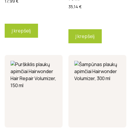
17,99
€
35,14
€
Į krepšelį
Į krepšelį