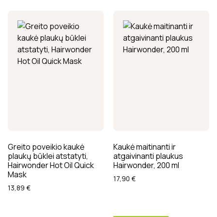
Greito poveikio kaukė
Kaukė maitinanti ir
plaukų būklei atstatyti,
atgaivinanti plaukus
Hairwonder Hot Oil Quick
Hairwonder, 200 ml
Mask
17,90
€
13,89
€