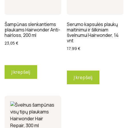
Šampūnas slenkantiems
Serumo kapsulės plaukų
plaukams Hairwonder Anti-
maitinimui ir šilkiniam
hairloss, 200 ml
švelnumui Hairwonder, 14
vnt
23,05
€
17,99
€
Į krepšelį
Į krepšelį