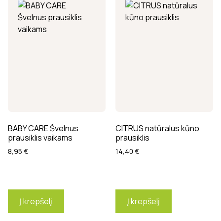
BABY CARE Švelnus
CITRUS natūralus kūno
prausiklis vaikams
prausiklis
8,95
€
14,40
€
Į krepšelį
Į krepšelį