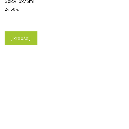
Spicy”, 3x75ml
24,50
€
Į krepšelį