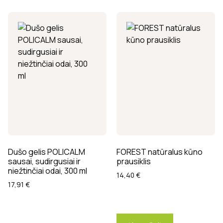
Dušo gelis POLICALM
FOREST natūralus kūno
sausai, sudirgusiai ir
prausiklis
niežtinčiai odai, 300 ml
14,40
€
17,91
€