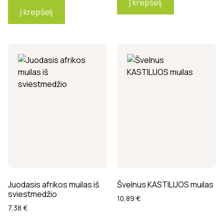
Į krepšelį
Į krepšelį
Juodasis afrikos muilas iš
Švelnus KASTILIJOS muilas
sviestmedžio
10,89
€
7,38
€