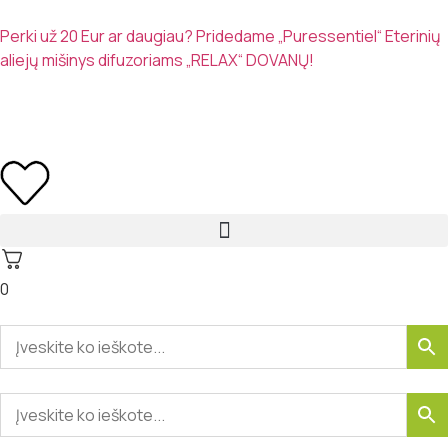
Perki už 20 Eur ar daugiau? Pridedame „Puressentiel“ Eterinių
aliejų mišinys difuzoriams „RELAX“ DOVANŲ!
0