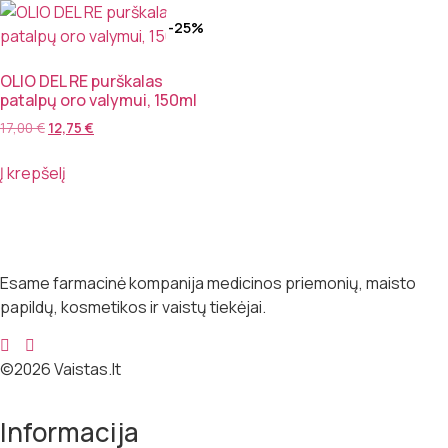
-25%
OLIO DEL RE purškalas
patalpų oro valymui, 150ml
17,00
€
12,75
€
Į krepšelį
Esame farmacinė kompanija medicinos priemonių, maisto
papildų, kosmetikos ir vaistų tiekėjai.
©2026 Vaistas.lt
Informacija