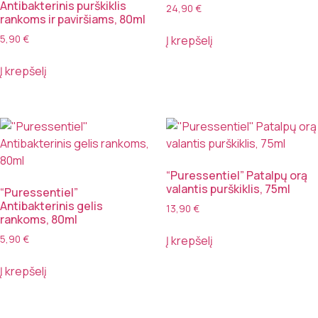
Antibakterinis purškiklis
24,90
€
rankoms ir paviršiams, 80ml
5,90
€
Į krepšelį
Į krepšelį
“Puressentiel” Patalpų orą
valantis purškiklis, 75ml
“Puressentiel”
Antibakterinis gelis
13,90
€
rankoms, 80ml
5,90
€
Į krepšelį
Į krepšelį