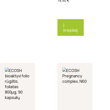
19,50
€
Į
krepšelį