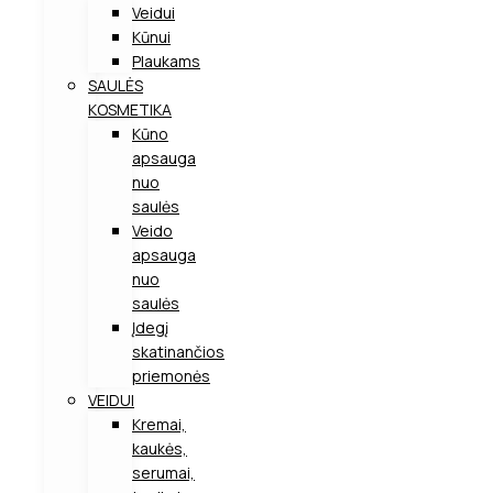
Veidui
Kūnui
Plaukams
SAULĖS
KOSMETIKA
Kūno
apsauga
nuo
saulės
Veido
apsauga
nuo
saulės
Įdegį
skatinančios
priemonės
VEIDUI
Kremai,
kaukės,
serumai,