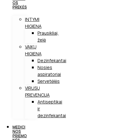
OS
PREKĖS
INTYMI
HIGIENA
Prausikliai,
želė
VAIKŲ
HIGIENA
Dezinfekantai
Nosies
aspiratoriai
Servetėlės
VIRUSŲ
PREVENCIJA
Antiseptikai
ir
dezinfekantai
MEDICI
NOS
PRIEMO