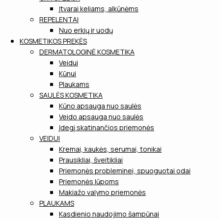
Įtvarai keliams, alkūnėms
REPELENTAI
Nuo erkių ir uodų
KOSMETIKOS PREKĖS
DERMATOLOGINĖ KOSMETIKA
Veidui
Kūnui
Plaukams
SAULĖS KOSMETIKA
Kūno apsauga nuo saulės
Veido apsauga nuo saulės
Įdegį skatinančios priemonės
VEIDUI
Kremai, kaukės, serumai, tonikai
Prausikliai, šveitikliai
Priemonės probleminei, spuoguotai odai
Priemonės lūpoms
Makiažo valymo priemonės
PLAUKAMS
Kasdienio naudojimo šampūnai