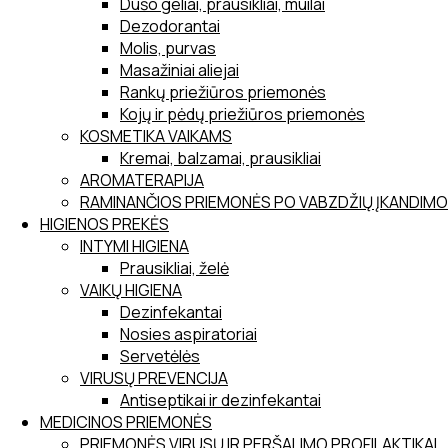
Dušo geliai, prausikliai, muilai
Dezodorantai
Molis, purvas
Masažiniai aliejai
Rankų priežiūros priemonės
Kojų ir pėdų priežiūros priemonės
KOSMETIKA VAIKAMS
Kremai, balzamai, prausikliai
AROMATERAPIJA
RAMINANČIOS PRIEMONĖS PO VABZDŽIŲ ĮKANDIMO
HIGIENOS PREKĖS
INTYMI HIGIENA
Prausikliai, želė
VAIKŲ HIGIENA
Dezinfekantai
Nosies aspiratoriai
Servetėlės
VIRUSŲ PREVENCIJA
Antiseptikai ir dezinfekantai
MEDICINOS PRIEMONĖS
PRIEMONĖS VIRUSŲ IR PERŠALIMO PROFILAKTIKAI