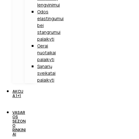
lengvinimui
Odos
elastingumui
bei
stangrumui
palaikyti
Gerai
nuotaikai
palaikyti
Sąnarių
sveikatai
palaikyti
AKCIJ
A 1+1
VASAR
OS
SEZON
O
RINKINI
AI