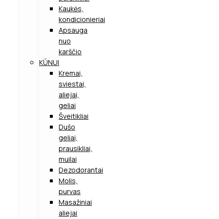
Kaukės,
kondicionieriai
Apsauga
nuo
karščio
KŪNUI
Kremai,
sviestai,
aliejai,
geliai
Šveitikliai
Dušo
geliai,
prausikliai,
muilai
Dezodorantai
Molis,
purvas
Masažiniai
aliejai