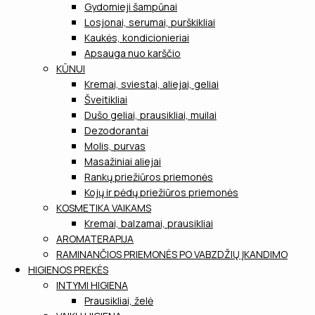
Gydomieji šampūnai
Losjonai, serumai, purškikliai
Kaukės, kondicionieriai
Apsauga nuo karščio
KŪNUI
Kremai, sviestai, aliejai, geliai
Šveitikliai
Dušo geliai, prausikliai, muilai
Dezodorantai
Molis, purvas
Masažiniai aliejai
Rankų priežiūros priemonės
Kojų ir pėdų priežiūros priemonės
KOSMETIKA VAIKAMS
Kremai, balzamai, prausikliai
AROMATERAPIJA
RAMINANČIOS PRIEMONĖS PO VABZDŽIŲ ĮKANDIMO
HIGIENOS PREKĖS
INTYMI HIGIENA
Prausikliai, želė