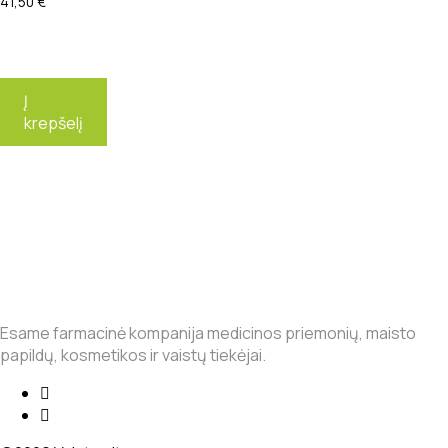
41,50
€
Į
krepšelį
Esame farmacinė kompanija medicinos priemonių, maisto
papildų, kosmetikos ir vaistų tiekėjai.