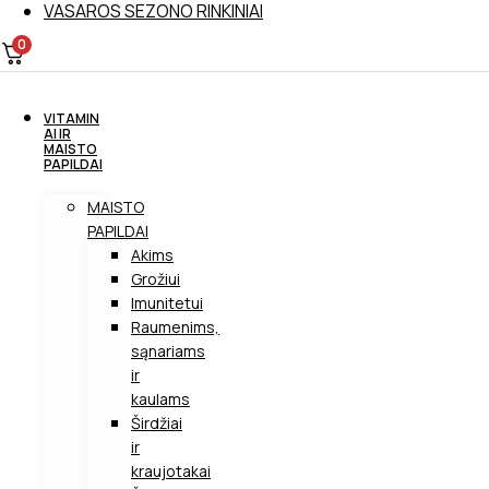
VASAROS SEZONO RINKINIAI
0
VITAMIN
AI IR
MAISTO
PAPILDAI
MAISTO
PAPILDAI
Akims
Grožiui
Imunitetui
Raumenims,
sąnariams
ir
kaulams
Širdžiai
ir
kraujotakai