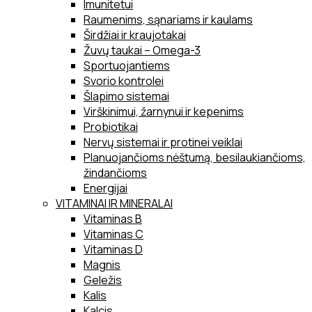
Imunitetui
Raumenims, sąnariams ir kaulams
Širdžiai ir kraujotakai
Žuvų taukai – Omega-3
Sportuojantiems
Svorio kontrolei
Šlapimo sistemai
Virškinimui, žarnynui ir kepenims
Probiotikai
Nervų sistemai ir protinei veiklai
Planuojančioms nėštumą, besilaukiančioms,
žindančioms
Energijai
VITAMINAI IR MINERALAI
Vitaminas B
Vitaminas C
Vitaminas D
Magnis
Geležis
Kalis
Kalcis