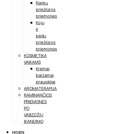
Rankų
priežiūros
priemonės
Kojų
ir
pėdų
priežiūros
priemonės
KOSMETIKA
VAIKAMS
Kremai,
balzamai,
prausikliai
AROMATERAPIJA
RAMINANČIOS
PRIEMONĖS
PO
VABZDŽIŲ
ĮKANDIMO
HIGIEN