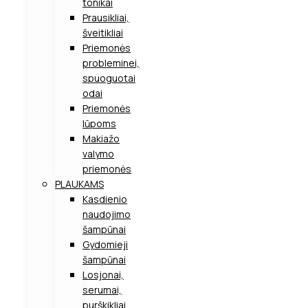
tonikai
Prausikliai,
šveitikliai
Priemonės
probleminei,
spuoguotai
odai
Priemonės
lūpoms
Makiažo
valymo
priemonės
PLAUKAMS
Kasdienio
naudojimo
šampūnai
Gydomieji
šampūnai
Losjonai,
serumai,
purškikliai