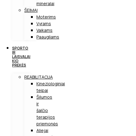
mineralai
ŠEIMAI
Moterims
Vyrams
Vaikams
Paaugliams
SPORTO
IR
LAISVALAI
KIO
PREKĖS
REABILITACIJA
Kineziologiniai
teipai
Šilumos
ir
šalčio
terapijos
priemonės
Aliejai