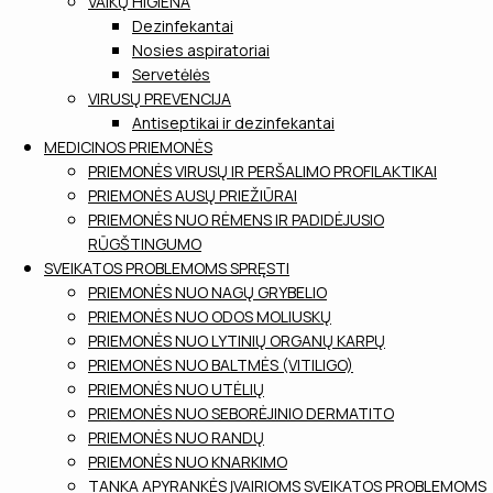
VAIKŲ HIGIENA
Dezinfekantai
Nosies aspiratoriai
Servetėlės
VIRUSŲ PREVENCIJA
Antiseptikai ir dezinfekantai
MEDICINOS PRIEMONĖS
PRIEMONĖS VIRUSŲ IR PERŠALIMO PROFILAKTIKAI
PRIEMONĖS AUSŲ PRIEŽIŪRAI
PRIEMONĖS NUO RĖMENS IR PADIDĖJUSIO
RŪGŠTINGUMO
SVEIKATOS PROBLEMOMS SPRĘSTI
PRIEMONĖS NUO NAGŲ GRYBELIO
PRIEMONĖS NUO ODOS MOLIUSKŲ
PRIEMONĖS NUO LYTINIŲ ORGANŲ KARPŲ
PRIEMONĖS NUO BALTMĖS (VITILIGO)
PRIEMONĖS NUO UTĖLIŲ
PRIEMONĖS NUO SEBORĖJINIO DERMATITO
PRIEMONĖS NUO RANDŲ
PRIEMONĖS NUO KNARKIMO
TANKA APYRANKĖS ĮVAIRIOMS SVEIKATOS PROBLEMOMS