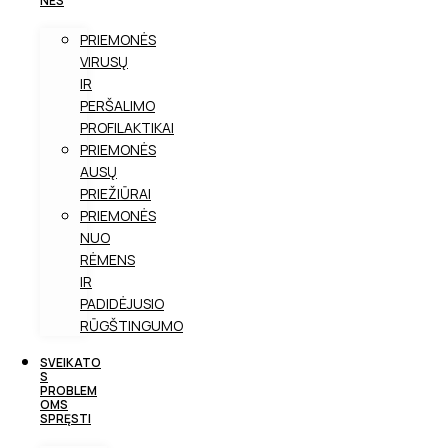
NĖS
PRIEMONĖS
VIRUSŲ
IR
PERŠALIMO
PROFILAKTIKAI
PRIEMONĖS
AUSŲ
PRIEŽIŪRAI
PRIEMONĖS
NUO
RĖMENS
IR
PADIDĖJUSIO
RŪGŠTINGUMO
SVEIKATO
S
PROBLEM
OMS
SPRĘSTI