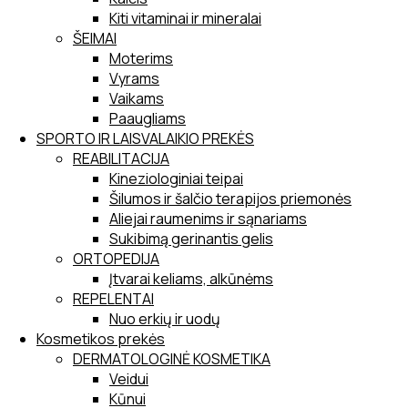
Kiti vitaminai ir mineralai
ŠEIMAI
Moterims
Vyrams
Vaikams
Paaugliams
SPORTO IR LAISVALAIKIO PREKĖS
REABILITACIJA
Kineziologiniai teipai
Šilumos ir šalčio terapijos priemonės
Aliejai raumenims ir sąnariams
Sukibimą gerinantis gelis
ORTOPEDIJA
Įtvarai keliams, alkūnėms
REPELENTAI
Nuo erkių ir uodų
Kosmetikos prekės
DERMATOLOGINĖ KOSMETIKA
Veidui
Kūnui