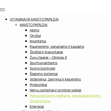
VITAMINAI IR MAISTO PAPILDAI
MAISTO PAPILDAI
Akims
Grožiui
Imunitetui
Raumenims, sąnariams ir kaulams
Širdžiai ir kraujotakai
Žuvų taukai – Omega-3
Sportuojantiems
Svorio kontrolei
Šlapimo sistemai
Virškinimui, žarnynui ir kepenims
Probiotikai
Nervų sistemai ir protinei veiklai
Planuojančioms nėštumą, besilaukiančioms,
žindančioms
Energijai