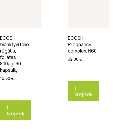
ECOSH
ECOSH
bioaktyvi folio
Pregnancy
rūgštis,
complex, N60
foliatas
32,00
€
800µg, 90
kapsulių
16,50
€
Į
krepšelį
Į
krepšelį