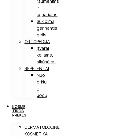
raumenims
ir
sąnariams
Sukibimą
gerinantis
gelis
ORTOPEDIJA
Įtvarai
keliams,
alkūnėms
REPELENTAI
Nuo
erkių
ir
uodų
KOSME
TIKOS
PREKĖS
DERMATOLOGINĖ
KOSMETIKA