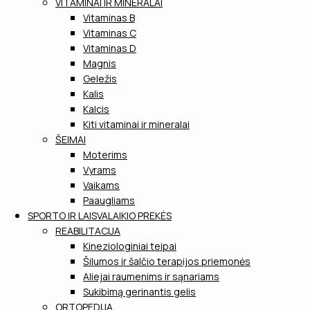
VITAMINAI IR MINERALAI
Vitaminas B
Vitaminas C
Vitaminas D
Magnis
Geležis
Kalis
Kalcis
Kiti vitaminai ir mineralai
ŠEIMAI
Moterims
Vyrams
Vaikams
Paaugliams
SPORTO IR LAISVALAIKIO PREKĖS
REABILITACIJA
Kineziologiniai teipai
Šilumos ir šalčio terapijos priemonės
Aliejai raumenims ir sąnariams
Sukibimą gerinantis gelis
ORTOPEDIJA