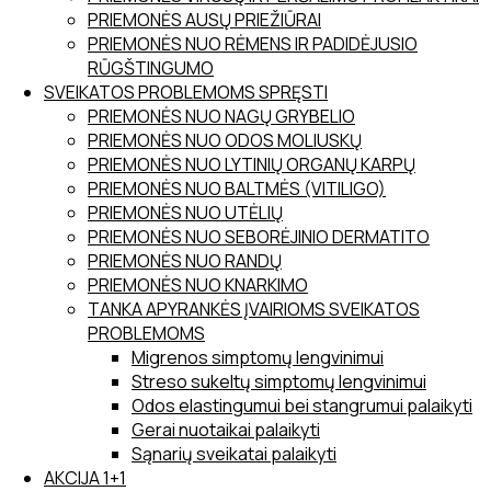
PRIEMONĖS AUSŲ PRIEŽIŪRAI
PRIEMONĖS NUO RĖMENS IR PADIDĖJUSIO
RŪGŠTINGUMO
SVEIKATOS PROBLEMOMS SPRĘSTI
PRIEMONĖS NUO NAGŲ GRYBELIO
PRIEMONĖS NUO ODOS MOLIUSKŲ
PRIEMONĖS NUO LYTINIŲ ORGANŲ KARPŲ
PRIEMONĖS NUO BALTMĖS (VITILIGO)
PRIEMONĖS NUO UTĖLIŲ
PRIEMONĖS NUO SEBORĖJINIO DERMATITO
PRIEMONĖS NUO RANDŲ
PRIEMONĖS NUO KNARKIMO
TANKA APYRANKĖS ĮVAIRIOMS SVEIKATOS
PROBLEMOMS
Migrenos simptomų lengvinimui
Streso sukeltų simptomų lengvinimui
Odos elastingumui bei stangrumui palaikyti
Gerai nuotaikai palaikyti
Sąnarių sveikatai palaikyti
AKCIJA 1+1