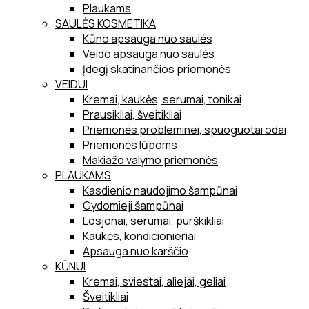
Plaukams
SAULĖS KOSMETIKA
Kūno apsauga nuo saulės
Veido apsauga nuo saulės
Įdegį skatinančios priemonės
VEIDUI
Kremai, kaukės, serumai, tonikai
Prausikliai, šveitikliai
Priemonės probleminei, spuoguotai odai
Priemonės lūpoms
Makiažo valymo priemonės
PLAUKAMS
Kasdienio naudojimo šampūnai
Gydomieji šampūnai
Losjonai, serumai, purškikliai
Kaukės, kondicionieriai
Apsauga nuo karščio
KŪNUI
Kremai, sviestai, aliejai, geliai
Šveitikliai