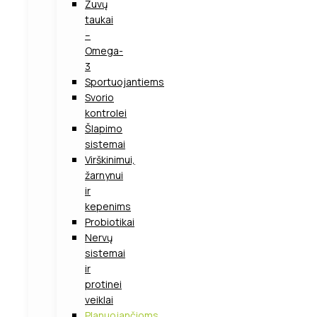
Žuvų
taukai
–
Omega-
3
Sportuojantiems
Svorio
kontrolei
Šlapimo
sistemai
Virškinimui,
žarnynui
ir
kepenims
Probiotikai
Nervų
sistemai
ir
protinei
veiklai
Planuojančioms