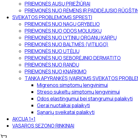
PRIEMONĖS AUSŲ PRIEŽIŪRAI
PRIEMONĖS NUO RĖMENS IR PADIDĖJUSIO RŪGŠT
SVEIKATOS PROBLEMOMS SPRĘSTI
PRIEMONĖS NUO NAGŲ GRYBELIO
PRIEMONĖS NUO ODOS MOLIUSKŲ
PRIEMONĖS NUO LYTINIŲ ORGANŲ KARPŲ
PRIEMONĖS NUO BALTMĖS (VITILIGO)
PRIEMONĖS NUO UTĖLIŲ
PRIEMONĖS NUO SEBORĖJINIO DERMATITO
PRIEMONĖS NUO RANDŲ
PRIEMONĖS NUO KNARKIMO
TANKA APYRANKĖS ĮVAIRIOMS SVEIKATOS PROB
Migrenos simptomų lengvinimui
Streso sukeltų simptomų lengvinimui
Odos elastingumui bei stangrumui palaikyti
Gerai nuotaikai palaikyti
Sąnarių sveikatai palaikyti
AKCIJA 1+1
VASAROS SEZONO RINKINIAI