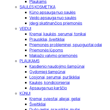
Plaukams
SAULĖS KOSMETIKA
Kūno apsauga nuo saulės
Veido apsauga nuo saulės
Įdegį skatinančios priemonės
VEIDUI
Kremai, kaukės, serumai, tonikai
Prausikliai, šveitikliai
Priemonės probleminei, spuoguotai odai
Priemonės lūpoms
Makiažo valymo priemonės
PLAUKAMS
Kasdienio naudojimo šampūnai
Gydomieji šampūnai
Losjonai, serumai, purškikliai
Kaukės, kondicionieriai
Apsauga nuo karščio
KŪNUI
Kremai, sviestai, aliejai, geliai
Šveitikliai
Dušo geliai, prausikliai, muilai