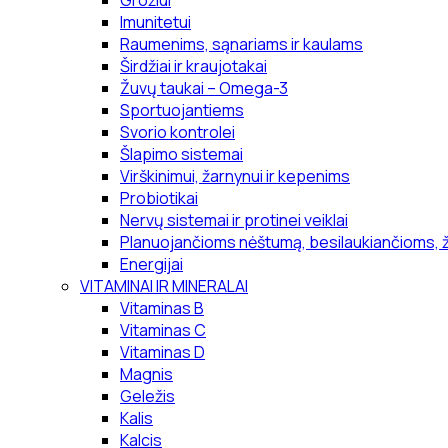
Grožiui
Imunitetui
Raumenims, sąnariams ir kaulams
Širdžiai ir kraujotakai
Žuvų taukai – Omega-3
Sportuojantiems
Svorio kontrolei
Šlapimo sistemai
Virškinimui, žarnynui ir kepenims
Probiotikai
Nervų sistemai ir protinei veiklai
Planuojančioms nėštumą, besilaukiančioms, 
Energijai
VITAMINAI IR MINERALAI
Vitaminas B
Vitaminas C
Vitaminas D
Magnis
Geležis
Kalis
Kalcis