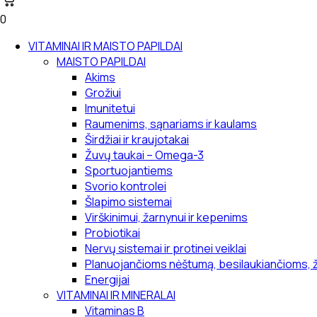
0
VITAMINAI IR MAISTO PAPILDAI
MAISTO PAPILDAI
Akims
Grožiui
Imunitetui
Raumenims, sąnariams ir kaulams
Širdžiai ir kraujotakai
Žuvų taukai – Omega-3
Sportuojantiems
Svorio kontrolei
Šlapimo sistemai
Virškinimui, žarnynui ir kepenims
Probiotikai
Nervų sistemai ir protinei veiklai
Planuojančioms nėštumą, besilaukiančioms, 
Energijai
VITAMINAI IR MINERALAI
Vitaminas B