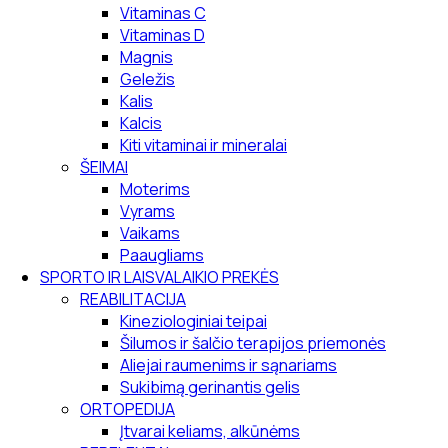
Vitaminas C
Vitaminas D
Magnis
Geležis
Kalis
Kalcis
Kiti vitaminai ir mineralai
ŠEIMAI
Moterims
Vyrams
Vaikams
Paaugliams
SPORTO IR LAISVALAIKIO PREKĖS
REABILITACIJA
Kineziologiniai teipai
Šilumos ir šalčio terapijos priemonės
Aliejai raumenims ir sąnariams
Sukibimą gerinantis gelis
ORTOPEDIJA
Įtvarai keliams, alkūnėms