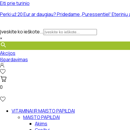
Eiti prie turinio
Perki už 20 Eur ar daugiau? Pridedame „Puressentiel“ Eterinių
Įveskite ko ieškote...
×
Akcijos
Išpardavimas
0
VITAMINAI IR MAISTO PAPILDAI
MAISTO PAPILDAI
Akims