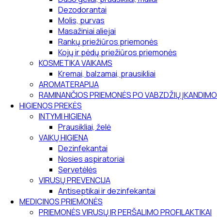
Dezodorantai
Molis, purvas
Masažiniai aliejai
Rankų priežiūros priemonės
Kojų ir pėdų priežiūros priemonės
KOSMETIKA VAIKAMS
Kremai, balzamai, prausikliai
AROMATERAPIJA
RAMINANČIOS PRIEMONĖS PO VABZDŽIŲ ĮKANDIMO
HIGIENOS PREKĖS
INTYMI HIGIENA
Prausikliai, želė
VAIKŲ HIGIENA
Dezinfekantai
Nosies aspiratoriai
Servetėlės
VIRUSŲ PREVENCIJA
Antiseptikai ir dezinfekantai
MEDICINOS PRIEMONĖS
PRIEMONĖS VIRUSŲ IR PERŠALIMO PROFILAKTIKAI