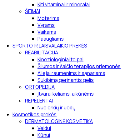
Kiti vitaminai ir mineralai
ŠEIMAI
Moterims
Vyrams
Vaikams
Paaugliams
SPORTO IR LAISVALAIKIO PREKĖS
REABILITACIJA
Kineziologiniai teipai
Šilumos ir šalčio terapijos priemonės
Aliejai raumenims ir sąnariams
Sukibimą gerinantis gelis
ORTOPEDIJA
Įtvarai keliams, alkūnėms
REPELENTAI
Nuo erkių ir uodų
Kosmetikos prekės
DERMATOLOGINĖ KOSMETIKA
Veidui
Kūnui