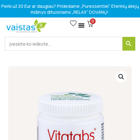
Perki už 20 Eur ar daugiau? Pridedame „Puressentiel“ Eterinių aliejų
mišinys difuzoriams „RELAX“ DOVANŲ!
0