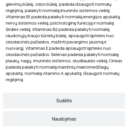
gleivinių būklę, odos būklę, padeda išsaugoti normalų
regėjimą, palaikyti normalią imuninės sistemos veiklą.
Vitaminas B1 padeda palaikyti normalią energijos apykaitą,
nervų sistemos veiklą, psichologinę funkciją ir normalią
širdies veiklą. Vitaminas B2 padeda palaikyti normalią
raudonųjų kraujo kūnelių būklę, apsaugoti ląsteles nuo
oksidacinės pažaidos, mažinti pavargimo jausmą ir
nuovargį. Vitaminas E padeda apsaugoti ląsteles nuo
oksidacinės pažaidos. Selenas padeda palaikyti normalią
plaukų, nagų, imuninės sistemos, skydliaukės veiklą. Cinkas
padeda palaikyti normalią maistinių makromedžiagų
apykaitą, normalią vitamino A apykaitą, išsaugoti normalų
regėjimą.
Sudėtis
Naudojimas