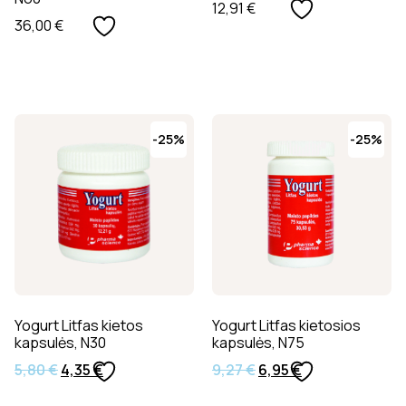
12,91
€
36,00
€
-25%
-25%
Yogurt Litfas kietos
Yogurt Litfas kietosios
kapsulės, N30
kapsulės, N75
5,80
€
4,35
€
9,27
€
6,95
€