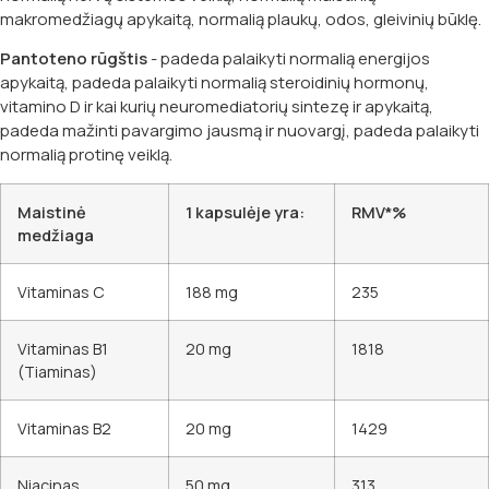
makromedžiagų apykaitą, normalią plaukų, odos, gleivinių būklę.
Pantoteno rūgštis
- padeda palaikyti normalią energijos
apykaitą, padeda palaikyti normalią steroidinių hormonų,
vitamino D ir kai kurių neuromediatorių sintezę ir apykaitą,
padeda mažinti pavargimo jausmą ir nuovargį, padeda palaikyti
normalią protinę veiklą.
Maistinė
1 kapsulėje yra:
RMV*%
medžiaga
Vitaminas C
188 mg
235
Vitaminas B1
20 mg
1818
(Tiaminas)
Vitaminas B2
20 mg
1429
Niacinas
50 mg
313