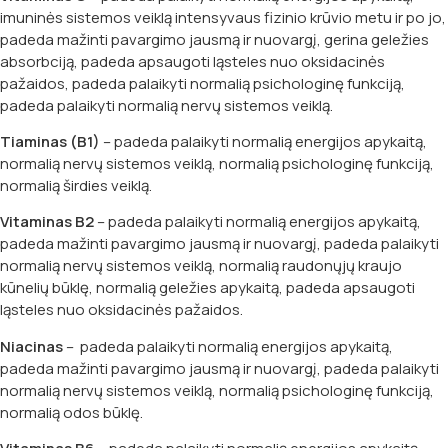
imuninės sistemos veiklą intensyvaus fizinio krūvio metu ir po jo,
padeda mažinti pavargimo jausmą ir nuovargį, gerina geležies
absorbciją, padeda apsaugoti ląsteles nuo oksidacinės
pažaidos, padeda palaikyti normalią psichologinę funkciją,
padeda palaikyti normalią nervų sistemos veiklą.
Tiaminas (B1)
– padeda palaikyti normalią energijos apykaitą,
normalią nervų sistemos veiklą, normalią psichologinę funkciją,
normalią širdies veiklą.
Vitaminas B2
– padeda palaikyti normalią energijos apykaitą,
padeda mažinti pavargimo jausmą ir nuovargį, padeda palaikyti
normalią nervų sistemos veiklą, normalią raudonųjų kraujo
kūnelių būklę, normalią geležies apykaitą, padeda apsaugoti
ląsteles nuo oksidacinės pažaidos.
Niacinas
– padeda palaikyti normalią energijos apykaitą,
padeda mažinti pavargimo jausmą ir nuovargį, padeda palaikyti
normalią nervų sistemos veiklą, normalią psichologinę funkciją,
normalią odos būklę.