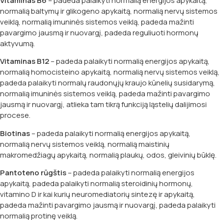
Vitaminas B6
– padeda palaikyti normalią energijos apykaitą,
normalią baltymų ir glikogeno apykaitą, normalią nervų sistemos
veiklą, normalią imuninės sistemos veiklą, padeda mažinti
pavargimo jausmą ir nuovargį, padeda reguliuoti hormonų
aktyvumą.
Vitaminas B12
– padeda palaikyti normalią energijos apykaitą,
normalią homocisteino apykaitą, normalią nervų sistemos veiklą,
padeda palaikyti normalų raudonųjų kraujo kūnelių susidarymą,
normalią imuninės sistemos veiklą, padeda mažinti pavargimo
jausmą ir nuovargį, atlieka tam tikrą funkciją ląstelių dalijimosi
procese.
Biotinas
– padeda palaikyti normalią energijos apykaitą,
normalią nervų sistemos veiklą, normalią maistinių
makromedžiagų apykaitą, normalią plaukų, odos, gleivinių būklę.
Pantoteno rūgštis
– padeda palaikyti normalią energijos
apykaitą, padeda palaikyti normalią steroidinių hormonų,
vitamino D ir kai kurių neuromediatorių sintezę ir apykaitą,
padeda mažinti pavargimo jausmą ir nuovargį, padeda palaikyti
normalią protinę veiklą.