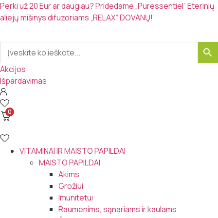
Eiti
Perki už 20 Eur ar daugiau? Pridedame „Puressentiel“ Eterinių
prie
aliejų mišinys difuzoriams „RELAX“ DOVANŲ!
turinio
Akcijos
Išpardavimas
0
VITAMINAI IR MAISTO PAPILDAI
MAISTO PAPILDAI
Akims
Grožiui
Imunitetui
Raumenims, sąnariams ir kaulams