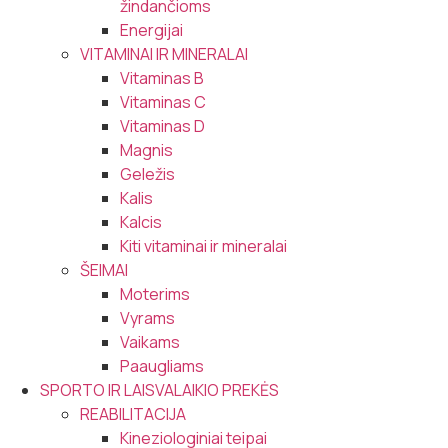
žindančioms
Energijai
VITAMINAI IR MINERALAI
Vitaminas B
Vitaminas C
Vitaminas D
Magnis
Geležis
Kalis
Kalcis
Kiti vitaminai ir mineralai
ŠEIMAI
Moterims
Vyrams
Vaikams
Paaugliams
SPORTO IR LAISVALAIKIO PREKĖS
REABILITACIJA
Kineziologiniai teipai