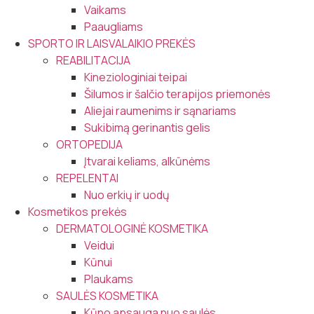
Vaikams
Paaugliams
SPORTO IR LAISVALAIKIO PREKĖS
REABILITACIJA
Kineziologiniai teipai
Šilumos ir šalčio terapijos priemonės
Aliejai raumenims ir sąnariams
Sukibimą gerinantis gelis
ORTOPEDIJA
Įtvarai keliams, alkūnėms
REPELENTAI
Nuo erkių ir uodų
Kosmetikos prekės
DERMATOLOGINĖ KOSMETIKA
Veidui
Kūnui
Plaukams
SAULĖS KOSMETIKA
Kūno apsauga nuo saulės