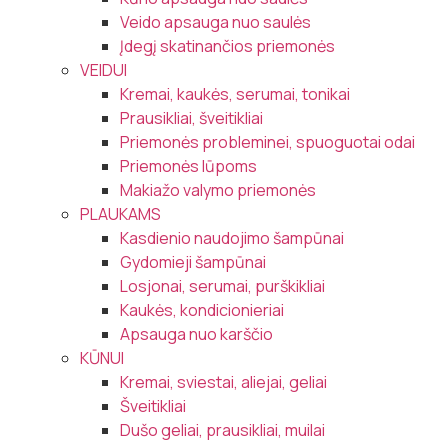
Veido apsauga nuo saulės
Įdegį skatinančios priemonės
VEIDUI
Kremai, kaukės, serumai, tonikai
Prausikliai, šveitikliai
Priemonės probleminei, spuoguotai odai
Priemonės lūpoms
Makiažo valymo priemonės
PLAUKAMS
Kasdienio naudojimo šampūnai
Gydomieji šampūnai
Losjonai, serumai, purškikliai
Kaukės, kondicionieriai
Apsauga nuo karščio
KŪNUI
Kremai, sviestai, aliejai, geliai
Šveitikliai
Dušo geliai, prausikliai, muilai