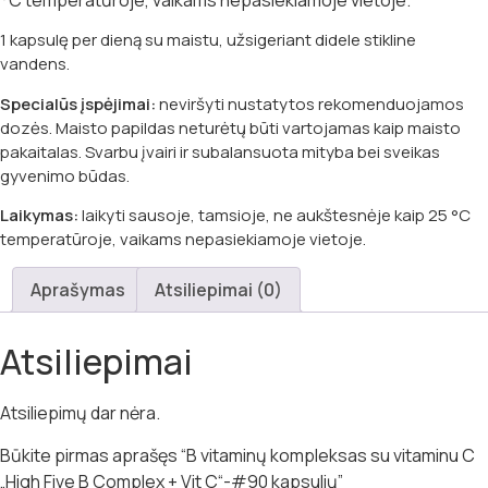
1 kapsulę per dieną su maistu, užsigeriant didele stikline
vandens.
Specialūs įspėjimai:
neviršyti nustatytos rekomenduojamos
dozės. Maisto papildas neturėtų būti vartojamas kaip maisto
pakaitalas. Svarbu įvairi ir subalansuota mityba bei sveikas
gyvenimo būdas.
Laikymas:
laikyti sausoje, tamsioje, ne aukštesnėje kaip 25 °C
temperatūroje, vaikams nepasiekiamoje vietoje.
Aprašymas
Atsiliepimai (0)
Atsiliepimai
Atsiliepimų dar nėra.
Būkite pirmas aprašęs “B vitaminų kompleksas su vitaminu C
„High Five B Complex + Vit C“-#90 kapsulių”