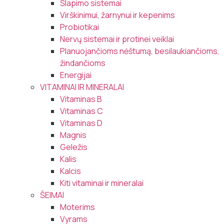
Šlapimo sistemai
Virškinimui, žarnynui ir kepenims
Probiotikai
Nervų sistemai ir protinei veiklai
Planuojančioms nėštumą, besilaukiančioms,
žindančioms
Energijai
VITAMINAI IR MINERALAI
Vitaminas B
Vitaminas C
Vitaminas D
Magnis
Geležis
Kalis
Kalcis
Kiti vitaminai ir mineralai
ŠEIMAI
Moterims
Vyrams