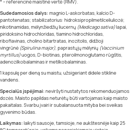
* – referencinė maistinė vertė (RMV).
Sudedamosios dalys:
magnio L-askorbatas, kalcio D-
pantotenatas; stabilizatorius: hidroksipropilmetilceliuliozė;
nikotinamidas, mėlynžiedžių liucernų
(Medicago sativa)
lapai,
piridoksino hidrochloridas, tiamino hidrochloridas,
riboflavinas, cholino bitartratas, inozitolis, didžioji
vingrūnė
(Spirulina major)
, paprastųjų mėlynių
(Vaccinium
myrtillus)
uogos, D-biotinas, pteroilmonoglutamo rūgštis,
adenozilkobalaminas ir metilkobalaminas.
1 kapsulę per dieną su maistu, užsigeriant didele stikline
vandens.
Specialūs įspėjimai:
neviršyti nustatytos rekomenduojamos
dozės. Maisto papildas neturėtų būti vartojamas kaip maisto
pakaitalas. Svarbu įvairi ir subalansuota mityba bei sveikas
gyvenimo būdas.
Laikymas:
laikyti sausoje, tamsioje, ne aukštesnėje kaip 25
°C temperatūroje, vaikams nepasiekiamoje vietoje.