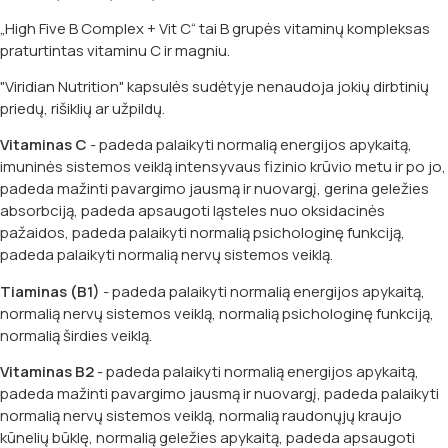
„High Five B Complex + Vit C“ tai B grupės vitaminų kompleksas
praturtintas vitaminu C ir magniu.
"Viridian Nutrition" kapsulės sudėtyje nenaudoja jokių dirbtinių
priedų, rišiklių ar užpildų.
Vitaminas C
- padeda palaikyti normalią energijos apykaitą,
imuninės sistemos veiklą intensyvaus fizinio krūvio metu ir po jo,
padeda mažinti pavargimo jausmą ir nuovargį, gerina geležies
absorbciją, padeda apsaugoti ląsteles nuo oksidacinės
pažaidos, padeda palaikyti normalią psichologinę funkciją,
padeda palaikyti normalią nervų sistemos veiklą.
Tiaminas (B1)
- padeda palaikyti normalią energijos apykaitą,
normalią nervų sistemos veiklą, normalią psichologinę funkciją,
normalią širdies veiklą.
Vitaminas B2
- padeda palaikyti normalią energijos apykaitą,
padeda mažinti pavargimo jausmą ir nuovargį, padeda palaikyti
normalią nervų sistemos veiklą, normalią raudonųjų kraujo
kūnelių būklę, normalią geležies apykaitą, padeda apsaugoti