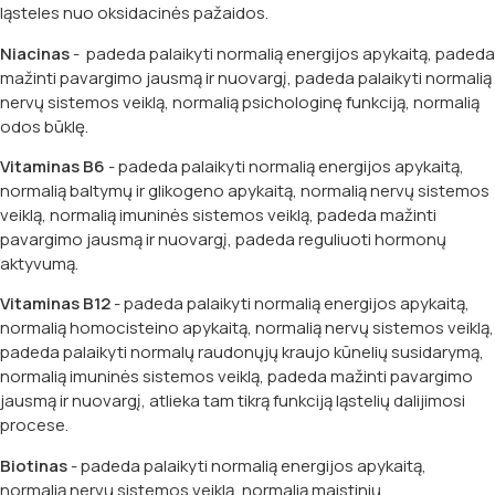
ląsteles nuo oksidacinės pažaidos.
Niacinas
- padeda palaikyti normalią energijos apykaitą, padeda
mažinti pavargimo jausmą ir nuovargį, padeda palaikyti normalią
nervų sistemos veiklą, normalią psichologinę funkciją, normalią
odos būklę.
Vitaminas B6
- padeda palaikyti normalią energijos apykaitą,
normalią baltymų ir glikogeno apykaitą, normalią nervų sistemos
veiklą, normalią imuninės sistemos veiklą, padeda mažinti
pavargimo jausmą ir nuovargį, padeda reguliuoti hormonų
aktyvumą.
Vitaminas B12
- padeda palaikyti normalią energijos apykaitą,
normalią homocisteino apykaitą, normalią nervų sistemos veiklą,
padeda palaikyti normalų raudonųjų kraujo kūnelių susidarymą,
normalią imuninės sistemos veiklą, padeda mažinti pavargimo
jausmą ir nuovargį, atlieka tam tikrą funkciją ląstelių dalijimosi
procese.
Biotinas
- padeda palaikyti normalią energijos apykaitą,
normalią nervų sistemos veiklą, normalią maistinių