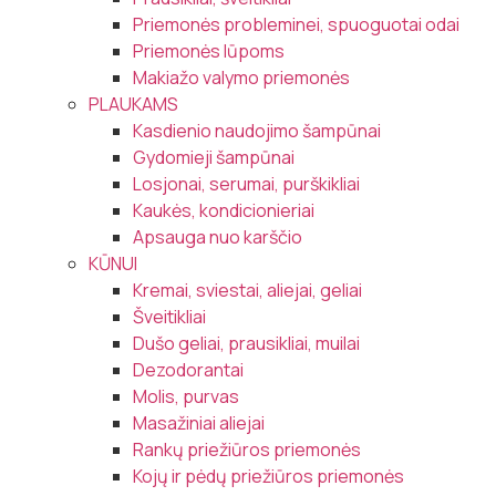
Priemonės probleminei, spuoguotai odai
Priemonės lūpoms
Makiažo valymo priemonės
PLAUKAMS
Kasdienio naudojimo šampūnai
Gydomieji šampūnai
Losjonai, serumai, purškikliai
Kaukės, kondicionieriai
Apsauga nuo karščio
KŪNUI
Kremai, sviestai, aliejai, geliai
Šveitikliai
Dušo geliai, prausikliai, muilai
Dezodorantai
Molis, purvas
Masažiniai aliejai
Rankų priežiūros priemonės
Kojų ir pėdų priežiūros priemonės