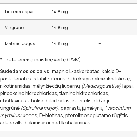
Liucernų lapai
14,8 mg
–
Vingrūnė
14,8 mg
–
Mėlynių uogos
14,8 mg
–
* – referencinė maistinė vertė (RMV).
Sudedamosios dalys:
magnio L-askorbatas, kalcio D-
pantotenatas; stabilizatorius: hidroksipropilmetilceliuliozė;
nikotinamidas, mėlynžiedžių liucernų
(Medicago sativa)
lapai,
piridoksino hidrochloridas, tiamino hidrochloridas,
riboflavinas, cholino bitartratas, inozitolis, didžioji
vingrūnė
(Spirulina major)
, paprastųjų mėlynių
(Vaccinium
myrtillus)
uogos, D-biotinas, pteroilmonoglutamo rūgštis,
adenozilkobalaminas ir metilkobalaminas.