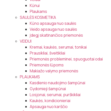
Kūnui
Plaukams
SAULĖS KOSMETIKA
Kūno apsauga nuo saulės
Veido apsauga nuo saulės
Įdegį skatinančios priemonės
VEIDUI
Kremai, kaukės, serumai, tonikai
Prausikliai, šveitikliai
Priemonės probleminei, spuoguotai odai
Priemonės lūpoms
Makiažo valymo priemonės
PLAUKAMS
Kasdienio naudojimo šampūnai
Gydomieji šampūnai
Losjonai, serumai, purškikliai
Kaukės, kondicionieriai
Apsauga nuo karščio