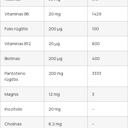
Vitaminas B6
20 mg
1429
Folio rūgštis
200 µg
100
Vitaminas B12
20 µg
800
Biotinas
200 µg
400
Pantoteno
200 mg
3333
rūgštis
Magnis
12 mg
3
Inozitolis
20 mg
–
Cholinas
8,2 mg
–