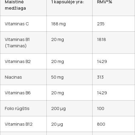
Maistinė
1 kapsulėje yra:
RMV*%
medžiaga
Vitaminas C
188 mg
235
Vitaminas B1
20 mg
1818
(Tiaminas)
Vitaminas B2
20 mg
1429
Niacinas
50 mg
313
Vitaminas B6
20 mg
1429
Folio rūgštis
200 µg
100
Vitaminas B12
20 µg
800