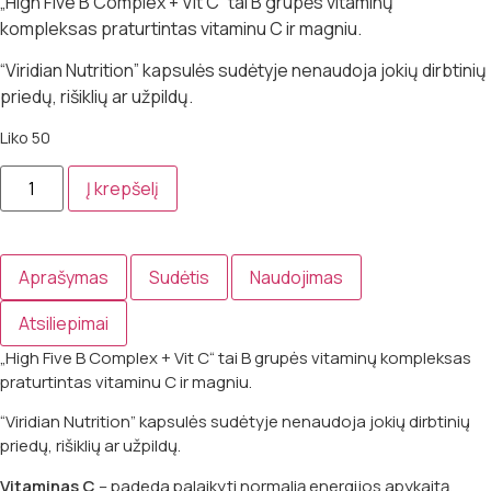
„High Five B Complex + Vit C“ tai B grupės vitaminų
kompleksas praturtintas vitaminu C ir magniu.
“Viridian Nutrition” kapsulės sudėtyje nenaudoja jokių dirbtinių
priedų, rišiklių ar užpildų.
Liko 50
produkto
Į krepšelį
kiekis:
B
vitaminų
kompleksas
su
Aprašymas
Sudėtis
Naudojimas
vitaminu
C
„High
Atsiliepimai
Five
B
„High Five B Complex + Vit C“ tai B grupės vitaminų kompleksas
Complex
praturtintas vitaminu C ir magniu.
+
Vit
C“-
“Viridian Nutrition” kapsulės sudėtyje nenaudoja jokių dirbtinių
#90
priedų, rišiklių ar užpildų.
kapsulių
Vitaminas C
– padeda palaikyti normalią energijos apykaitą,