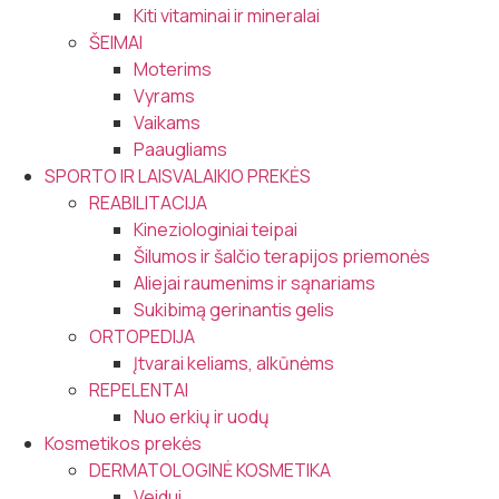
Kiti vitaminai ir mineralai
ŠEIMAI
Moterims
Vyrams
Vaikams
Paaugliams
SPORTO IR LAISVALAIKIO PREKĖS
REABILITACIJA
Kineziologiniai teipai
Šilumos ir šalčio terapijos priemonės
Aliejai raumenims ir sąnariams
Sukibimą gerinantis gelis
ORTOPEDIJA
Įtvarai keliams, alkūnėms
REPELENTAI
Nuo erkių ir uodų
Kosmetikos prekės
DERMATOLOGINĖ KOSMETIKA
Veidui