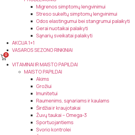
Migrenos simptomų lengvinimui
Streso sukeltų simptomų lengvinimui
Odos elastingumui bei stangrumui palaikyti
Gerai nuotaikai palaikyti
Sąnarių sveikatai palaikyti
AKCIJA 1+1
VASAROS SEZONO RINKINIAI
0
VITAMINAI IR MAISTO PAPILDAI
MAISTO PAPILDAI
Akims
Grožiui
Imunitetui
Raumenims, sąnariams ir kaulams
Širdžiai ir kraujotakai
Žuvų taukai – Omega-3
Sportuojantiems
Svorio kontrolei