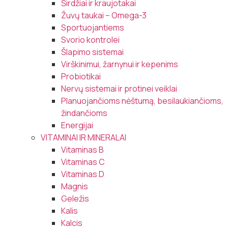
Širdžiai ir kraujotakai
Žuvų taukai – Omega-3
Sportuojantiems
Svorio kontrolei
Šlapimo sistemai
Virškinimui, žarnynui ir kepenims
Probiotikai
Nervų sistemai ir protinei veiklai
Planuojančioms nėštumą, besilaukiančioms,
žindančioms
Energijai
VITAMINAI IR MINERALAI
Vitaminas B
Vitaminas C
Vitaminas D
Magnis
Geležis
Kalis
Kalcis