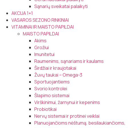
Sąnarių sveikatai palaikyti
AKCIJA 1+1
VASAROS SEZONO RINKINIAI
VITAMINAI IR MAISTO PAPILDAI
MAISTO PAPILDAI
Akims
Grožiui
Imunitetui
Raumenims, sąnariams ir kaulams
Širdžiai ir kraujotakai
Žuvų taukai – Omega-3
Sportuojantiems
Svorio kontrolei
Šlapimo sistemai
Virškinimui, žarnynui ir kepenims
Probiotikai
Nervų sistemai ir protinei veiklai
Planuojančioms nėštumą, besilaukiančioms,