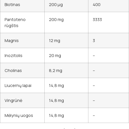
Biotinas
200 µg
400
Pantoteno
200 mg
3333
rūgštis
Magnis
12 mg
3
Inozitolis
20 mg
–
Cholinas
8,2 mg
–
Liucernų lapai
14,8 mg
–
Vingrūnė
14,8 mg
–
Mėlynių uogos
14,8 mg
–