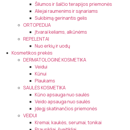
Šilumos ir šalčio terapijos priemonės
Aliejai raumenims ir sąnariams
Sukibimą gerinantis gelis
ORTOPEDIJA
Įtvarai keliams, alkūnėms
REPELENTAI
Nuo erkių ir uodų
Kosmetikos prekės
DERMATOLOGINĖ KOSMETIKA
Veidui
Kūnui
Plaukams
SAULĖS KOSMETIKA
Kūno apsauga nuo saulės
Veido apsauga nuo saulės
Įdegį skatinančios priemonės
VEIDUI
Kremai, kaukės, serumai, tonikai
Prausikliai, šveitikliai