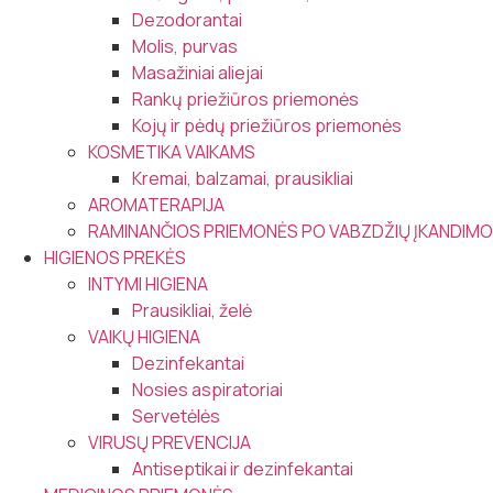
Dezodorantai
Molis, purvas
Masažiniai aliejai
Rankų priežiūros priemonės
Kojų ir pėdų priežiūros priemonės
KOSMETIKA VAIKAMS
Kremai, balzamai, prausikliai
AROMATERAPIJA
RAMINANČIOS PRIEMONĖS PO VABZDŽIŲ ĮKANDIMO
HIGIENOS PREKĖS
INTYMI HIGIENA
Prausikliai, želė
VAIKŲ HIGIENA
Dezinfekantai
Nosies aspiratoriai
Servetėlės
VIRUSŲ PREVENCIJA
Antiseptikai ir dezinfekantai