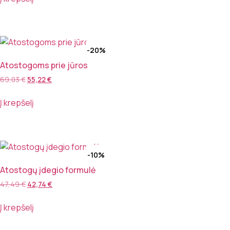
-20%
Atostogoms prie jūros
69,03
€
55,22
€
Į krepšelį
-10%
Atostogų įdegio formulė
47,49
€
42,74
€
Į krepšelį