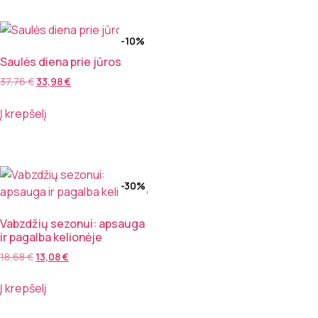
-10%
Saulės diena prie jūros
37,76
€
33,98
€
Į krepšelį
-30%
Vabzdžių sezonui: apsauga
ir pagalba kelionėje
18,68
€
13,08
€
Į krepšelį