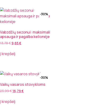
-30%
Vabzdžių sezonui: maksimali
apsauga ir pagalba kelionėje
13,78
€
9,65
€
Į krepšelį
-30%
Vaikų vasaros stovykloms
23,99
€
16,79
€
Į krepšelį