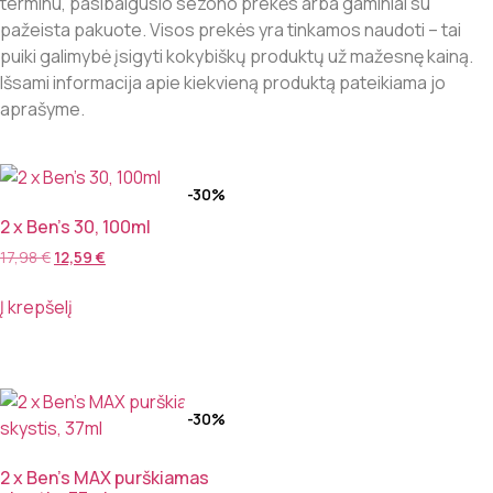
terminu, pasibaigusio sezono prekės arba gaminiai su
pažeista pakuote. Visos prekės yra tinkamos naudoti – tai
puiki galimybė įsigyti kokybiškų produktų už mažesnę kainą.
Išsami informacija apie kiekvieną produktą pateikiama jo
aprašyme.
-30%
2 x Ben’s 30, 100ml
17,98
€
12,59
€
Į krepšelį
-30%
2 x Ben’s MAX purškiamas