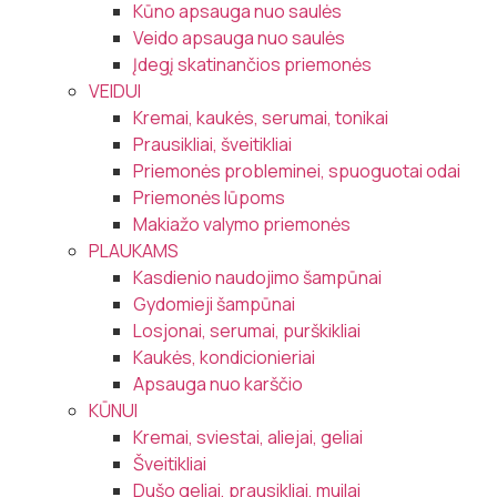
Kūno apsauga nuo saulės
Veido apsauga nuo saulės
Įdegį skatinančios priemonės
VEIDUI
Kremai, kaukės, serumai, tonikai
Prausikliai, šveitikliai
Priemonės probleminei, spuoguotai odai
Priemonės lūpoms
Makiažo valymo priemonės
PLAUKAMS
Kasdienio naudojimo šampūnai
Gydomieji šampūnai
Losjonai, serumai, purškikliai
Kaukės, kondicionieriai
Apsauga nuo karščio
KŪNUI
Kremai, sviestai, aliejai, geliai
Šveitikliai
Dušo geliai, prausikliai, muilai