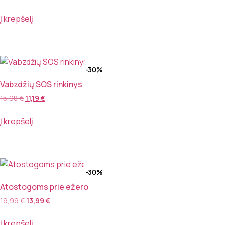
Į krepšelį
-30%
Vabzdžių SOS rinkinys
15,98
€
11,19
€
Į krepšelį
-30%
Atostogoms prie ežero
19,99
€
13,99
€
Į krepšelį