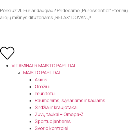
Perki už 20 Eur ar daugiau? Pridedame „Puressentiel“ Eterinių
aliejų mišinys difuzoriams „RELAX“ DOVANŲ!
VITAMINAI IR MAISTO PAPILDAI
MAISTO PAPILDAI
Akims
Grožiui
Imunitetui
Raumenims, sąnariams ir kaulams
Širdžiai ir kraujotakai
Žuvų taukai – Omega-3
Sportuojantiems
Svorio kontrolei