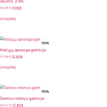
skystis, 37ml
15,98
€
11,19
€
Į krepšelį
-30%
Mažųjų apsauga gamtoje
17,78
€
12,45
€
Į krepšelį
-30%
Šeimos rinkinys gamtoje
25,47
€
17,83
€