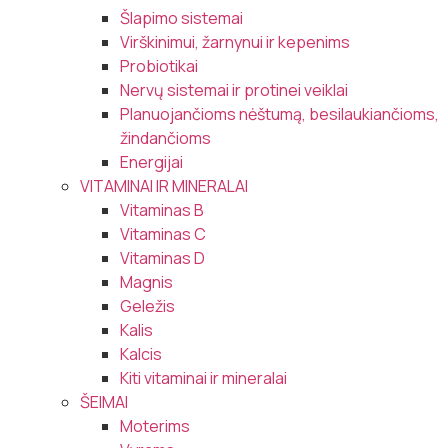
Šlapimo sistemai
Virškinimui, žarnynui ir kepenims
Probiotikai
Nervų sistemai ir protinei veiklai
Planuojančioms nėštumą, besilaukiančioms,
žindančioms
Energijai
VITAMINAI IR MINERALAI
Vitaminas B
Vitaminas C
Vitaminas D
Magnis
Geležis
Kalis
Kalcis
Kiti vitaminai ir mineralai
ŠEIMAI
Moterims