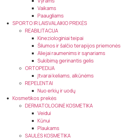
Vyrams
Vaikams
Paaugliams
SPORTO IR LAISVALAIKIO PREKĖS
REABILITACIJA
Kineziologiniai teipai
Šilumos ir šalčio terapijos priemonės
Aliejai raumenims ir sąnariams
Sukibimą gerinantis gelis
ORTOPEDIJA
Įtvarai keliams, alkūnėms
REPELENTAI
Nuo erkių ir uodų
Kosmetikos prekės
DERMATOLOGINĖ KOSMETIKA
Veidui
Kūnui
Plaukams
SAULĖS KOSMETIKA