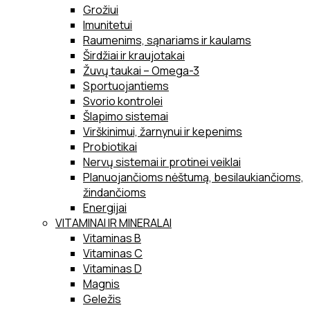
Grožiui
Imunitetui
Raumenims, sąnariams ir kaulams
Širdžiai ir kraujotakai
Žuvų taukai – Omega-3
Sportuojantiems
Svorio kontrolei
Šlapimo sistemai
Virškinimui, žarnynui ir kepenims
Probiotikai
Nervų sistemai ir protinei veiklai
Planuojančioms nėštumą, besilaukiančioms,
žindančioms
Energijai
VITAMINAI IR MINERALAI
Vitaminas B
Vitaminas C
Vitaminas D
Magnis
Geležis