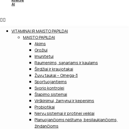
RINKINI
AI
VITAMINAI IR MAISTO PAPILDAI
MAISTO PAPILDAI
Akims
Grožiui
Imunitetui
Raumenims, sąnariams ir kaulams
Širdžiai ir kraujotakai
Žuvų taukai – Omega-3
Sportuojantiems
Svorio kontrolei
Šlapimo sistemai
Virškinimui, žarnynui ir kepenims
Probiotikai
Nervų sistemai ir protinei veiklai
Planuojančioms nėštumą, besilaukiančioms,
žindančioms