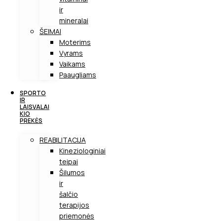
ir
mineralai
ŠEIMAI
Moterims
Vyrams
Vaikams
Paaugliams
SPORTO
IR
LAISVALAI
KIO
PREKĖS
REABILITACIJA
Kineziologiniai
teipai
Šilumos
ir
šalčio
terapijos
priemonės