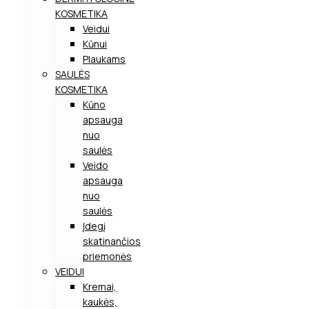
KOSMETIKA
Veidui
Kūnui
Plaukams
SAULĖS
KOSMETIKA
Kūno
apsauga
nuo
saulės
Veido
apsauga
nuo
saulės
Įdegį
skatinančios
priemonės
VEIDUI
Kremai,
kaukės,