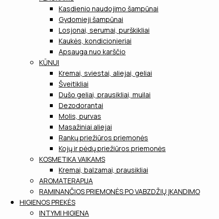
Kasdienio naudojimo šampūnai
Gydomieji šampūnai
Losjonai, serumai, purškikliai
Kaukės, kondicionieriai
Apsauga nuo karščio
KŪNUI
Kremai, sviestai, aliejai, geliai
Šveitikliai
Dušo geliai, prausikliai, muilai
Dezodorantai
Molis, purvas
Masažiniai aliejai
Rankų priežiūros priemonės
Kojų ir pėdų priežiūros priemonės
KOSMETIKA VAIKAMS
Kremai, balzamai, prausikliai
AROMATERAPIJA
RAMINANČIOS PRIEMONĖS PO VABZDŽIŲ ĮKANDIMO
HIGIENOS PREKĖS
INTYMI HIGIENA