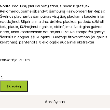
Norite, kad Jūsų plaukai būtų stiprūs, sveiki ir gražūs?
Rekomenduojame išbandyti šampūną Hairwonder Hair Repair.
Švelnus plaunantis šampūnas visų tipų plaukams kasdieniniam
naudojimui. Stiprina, maitina, drėkina plaukus, padeda užkirsti
kelią plaukų lūžinėjimui ir galiukų skilinėjimui. Nedirgina galvos
odos, tinka kasdieniniam naudojimui. Plaukai tampa žvilgantys,
švelnūs ir lengvai iššukuojami. Sudėtyje fitokeratinas (augalinis
keratinas), pantenolis, 8 ekologiški augaliniai ekstraktai.
Pakuotėje: 300 ml.
produkto
kiekis:
Į krepšelį
Švelnus
šampūnas
visų
Aprašymas
tipų
plaukams