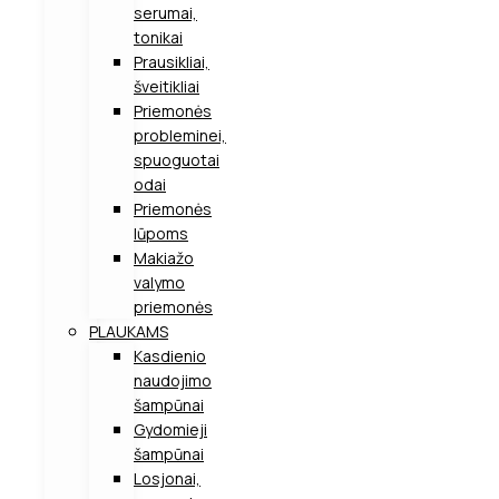
serumai,
tonikai
Prausikliai,
šveitikliai
Priemonės
probleminei,
spuoguotai
odai
Priemonės
lūpoms
Makiažo
valymo
priemonės
PLAUKAMS
Kasdienio
naudojimo
šampūnai
Gydomieji
šampūnai
Losjonai,