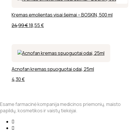
Kremas emolientas visai šeimai – BOSKIN, 500 ml
Original
Current
24,99
€
18,55
€
price
price
was:
is:
24,99 €.
18,55 €.
Acnofan kremas spuoguotai odai, 25ml
4,30
€
Esame farmacinė kompanija medicinos priemonių, maisto
papildų, kosmetikos ir vaistų tiekėjai.