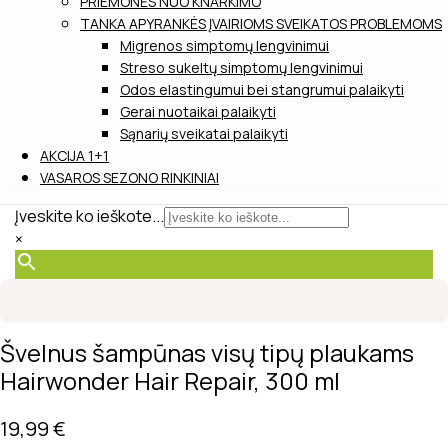
PRIEMONĖS NUO KNARKIMO
TANKA APYRANKĖS ĮVAIRIOMS SVEIKATOS PROBLEMOMS
Migrenos simptomų lengvinimui
Streso sukeltų simptomų lengvinimui
Odos elastingumui bei stangrumui palaikyti
Gerai nuotaikai palaikyti
Sąnarių sveikatai palaikyti
AKCIJA 1+1
VASAROS SEZONO RINKINIAI
Įveskite ko ieškote...
×
Švelnus šampūnas visų tipų plaukams
Hairwonder Hair Repair, 300 ml
19,99
€