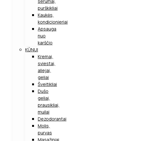
serumai,
purškikliai
Kaukės,
kondicionieriai
Apsauga
nuo
karščio
KŪNUI
Kremai,
sviestai,
aliejai,
geliai
Šveitikliai
Dušo
geliai,
prausikliai,
muilai
Dezodorantai
Molis,
purvas
Masažiniai