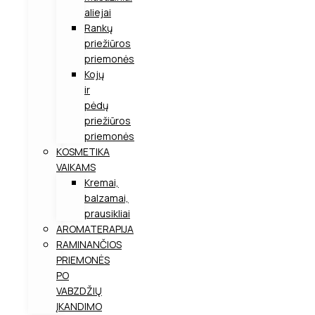
aliejai
Rankų
priežiūros
priemonės
Kojų
ir
pėdų
priežiūros
priemonės
KOSMETIKA
VAIKAMS
Kremai,
balzamai,
prausikliai
AROMATERAPIJA
RAMINANČIOS
PRIEMONĖS
PO
VABZDŽIŲ
ĮKANDIMO