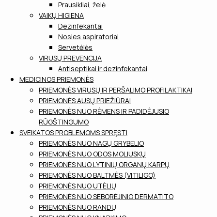
Prausikliai, želė
VAIKŲ HIGIENA
Dezinfekantai
Nosies aspiratoriai
Servetėlės
VIRUSŲ PREVENCIJA
Antiseptikai ir dezinfekantai
MEDICINOS PRIEMONĖS
PRIEMONĖS VIRUSŲ IR PERŠALIMO PROFILAKTIKAI
PRIEMONĖS AUSŲ PRIEŽIŪRAI
PRIEMONĖS NUO RĖMENS IR PADIDĖJUSIO
RŪGŠTINGUMO
SVEIKATOS PROBLEMOMS SPRĘSTI
PRIEMONĖS NUO NAGŲ GRYBELIO
PRIEMONĖS NUO ODOS MOLIUSKŲ
PRIEMONĖS NUO LYTINIŲ ORGANŲ KARPŲ
PRIEMONĖS NUO BALTMĖS (VITILIGO)
PRIEMONĖS NUO UTĖLIŲ
PRIEMONĖS NUO SEBORĖJINIO DERMATITO
PRIEMONĖS NUO RANDŲ