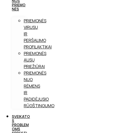
NOS
PRIEMO
NĖS
PRIEMONĖS
VIRUSŲ
IR
PERŠALIMO
PROFILAKTIKAI
PRIEMONĖS
AUSŲ
PRIEŽIŪRAI
PRIEMONĖS
NUO
RĖMENS
IR
PADIDĖJUSIO
RŪGŠTINGUMO
SVEIKATO
S
PROBLEM
OMS