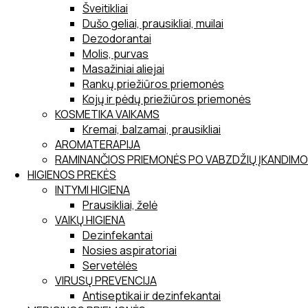
Šveitikliai
Dušo geliai, prausikliai, muilai
Dezodorantai
Molis, purvas
Masažiniai aliejai
Rankų priežiūros priemonės
Kojų ir pėdų priežiūros priemonės
KOSMETIKA VAIKAMS
Kremai, balzamai, prausikliai
AROMATERAPIJA
RAMINANČIOS PRIEMONĖS PO VABZDŽIŲ ĮKANDIMO
HIGIENOS PREKĖS
INTYMI HIGIENA
Prausikliai, želė
VAIKŲ HIGIENA
Dezinfekantai
Nosies aspiratoriai
Servetėlės
VIRUSŲ PREVENCIJA
Antiseptikai ir dezinfekantai