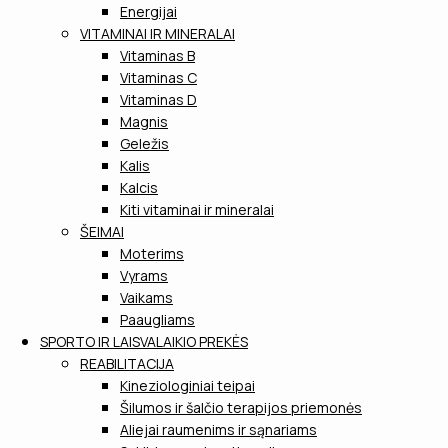
Energijai
VITAMINAI IR MINERALAI
Vitaminas B
Vitaminas C
Vitaminas D
Magnis
Geležis
Kalis
Kalcis
Kiti vitaminai ir mineralai
ŠEIMAI
Moterims
Vyrams
Vaikams
Paaugliams
SPORTO IR LAISVALAIKIO PREKĖS
REABILITACIJA
Kineziologiniai teipai
Šilumos ir šalčio terapijos priemonės
Aliejai raumenims ir sąnariams