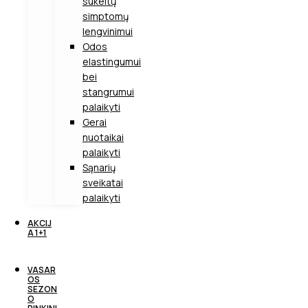
sukeltų
simptomų
lengvinimui
Odos
elastingumui
bei
stangrumui
palaikyti
Gerai
nuotaikai
palaikyti
Sąnarių
sveikatai
palaikyti
AKCIJ
A 1+1
VASAR
OS
SEZON
O