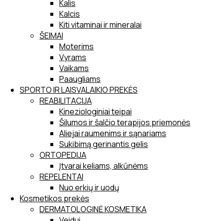
Kalis
Kalcis
Kiti vitaminai ir mineralai
ŠEIMAI
Moterims
Vyrams
Vaikams
Paaugliams
SPORTO IR LAISVALAIKIO PREKĖS
REABILITACIJA
Kineziologiniai teipai
Šilumos ir šalčio terapijos priemonės
Aliejai raumenims ir sąnariams
Sukibimą gerinantis gelis
ORTOPEDIJA
Įtvarai keliams, alkūnėms
REPELENTAI
Nuo erkių ir uodų
Kosmetikos prekės
DERMATOLOGINĖ KOSMETIKA
Veidui