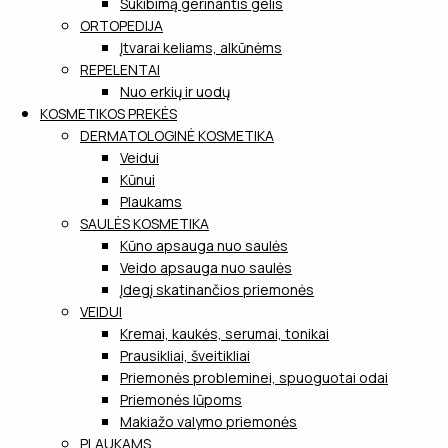
Sukibimą gerinantis gelis
ORTOPEDIJA
Įtvarai keliams, alkūnėms
REPELENTAI
Nuo erkių ir uodų
KOSMETIKOS PREKĖS
DERMATOLOGINĖ KOSMETIKA
Veidui
Kūnui
Plaukams
SAULĖS KOSMETIKA
Kūno apsauga nuo saulės
Veido apsauga nuo saulės
Įdegį skatinančios priemonės
VEIDUI
Kremai, kaukės, serumai, tonikai
Prausikliai, šveitikliai
Priemonės probleminei, spuoguotai odai
Priemonės lūpoms
Makiažo valymo priemonės
PLAUKAMS