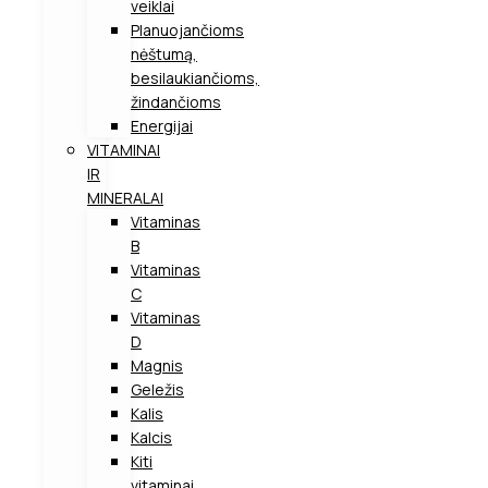
veiklai
Planuojančioms
nėštumą,
besilaukiančioms,
žindančioms
Energijai
VITAMINAI
IR
MINERALAI
Vitaminas
B
Vitaminas
C
Vitaminas
D
Magnis
Geležis
Kalis
Kalcis
Kiti
vitaminai