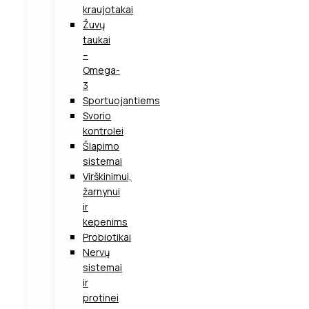
kraujotakai
Žuvų
taukai
–
Omega-
3
Sportuojantiems
Svorio
kontrolei
Šlapimo
sistemai
Virškinimui,
žarnynui
ir
kepenims
Probiotikai
Nervų
sistemai
ir
protinei