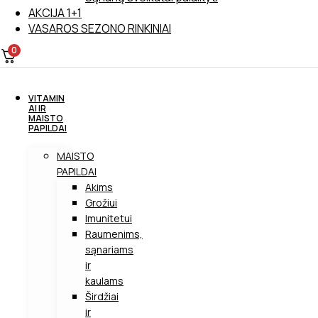
AKCIJA 1+1
VASAROS SEZONO RINKINIAI
0
VITAMIN
AI IR
MAISTO
PAPILDAI
MAISTO
PAPILDAI
Akims
Grožiui
Imunitetui
Raumenims,
sąnariams
ir
kaulams
Širdžiai
ir