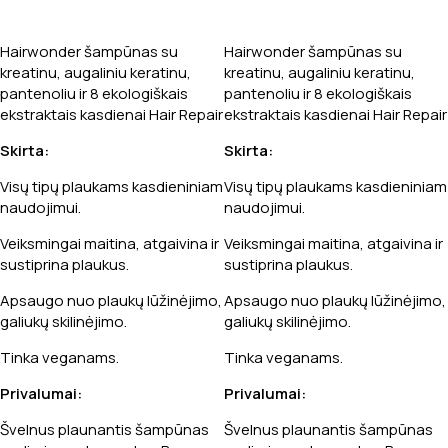
Hairwonder
Hair
Hairwonder šampūnas su
Hairwonder šampūnas su
Repair,
kreatinu, augaliniu keratinu,
kreatinu, augaliniu keratinu,
300
pantenoliu ir 8 ekologiškais
pantenoliu ir 8 ekologiškais
ml
ekstraktais kasdienai Hair Repair
ekstraktais kasdienai Hair Repair
Skirta:
Skirta:
Visų tipų plaukams kasdieniniam
Visų tipų plaukams kasdieniniam
naudojimui.
naudojimui.
Veiksmingai maitina, atgaivina ir
Veiksmingai maitina, atgaivina ir
sustiprina plaukus.
sustiprina plaukus.
Apsaugo nuo plaukų lūžinėjimo,
Apsaugo nuo plaukų lūžinėjimo,
galiukų skilinėjimo.
galiukų skilinėjimo.
Tinka veganams.
Tinka veganams.
Privalumai:
Privalumai:
Švelnus plaunantis šampūnas
Švelnus plaunantis šampūnas