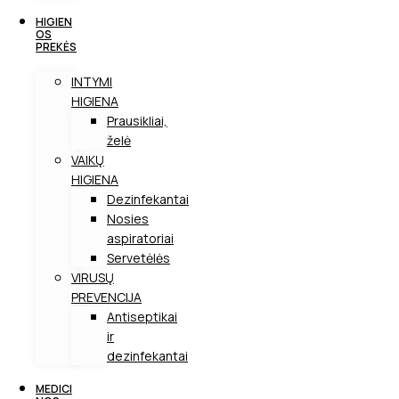
HIGIEN
OS
PREKĖS
INTYMI
HIGIENA
Prausikliai,
želė
VAIKŲ
HIGIENA
Dezinfekantai
Nosies
aspiratoriai
Servetėlės
VIRUSŲ
PREVENCIJA
Antiseptikai
ir
dezinfekantai
MEDICI