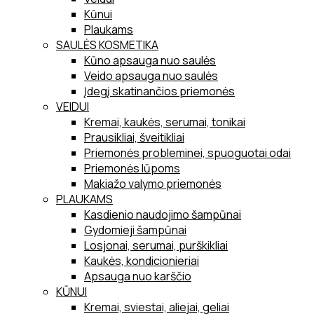
Kūnui
Plaukams
SAULĖS KOSMETIKA
Kūno apsauga nuo saulės
Veido apsauga nuo saulės
Įdegį skatinančios priemonės
VEIDUI
Kremai, kaukės, serumai, tonikai
Prausikliai, šveitikliai
Priemonės probleminei, spuoguotai odai
Priemonės lūpoms
Makiažo valymo priemonės
PLAUKAMS
Kasdienio naudojimo šampūnai
Gydomieji šampūnai
Losjonai, serumai, purškikliai
Kaukės, kondicionieriai
Apsauga nuo karščio
KŪNUI
Kremai, sviestai, aliejai, geliai