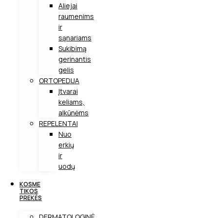
Aliejai
raumenims
ir
sąnariams
Sukibimą
gerinantis
gelis
ORTOPEDIJA
Įtvarai
keliams,
alkūnėms
REPELENTAI
Nuo
erkių
ir
uodų
KOSME
TIKOS
PREKĖS
DERMATOLOGINĖ