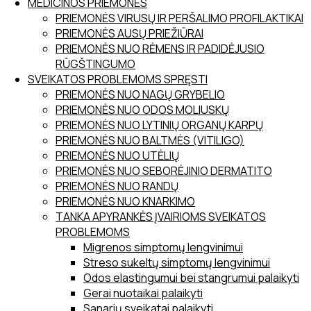
MEDICINOS PRIEMONĖS
PRIEMONĖS VIRUSŲ IR PERŠALIMO PROFILAKTIKAI
PRIEMONĖS AUSŲ PRIEŽIŪRAI
PRIEMONĖS NUO RĖMENS IR PADIDĖJUSIO
RŪGŠTINGUMO
SVEIKATOS PROBLEMOMS SPRĘSTI
PRIEMONĖS NUO NAGŲ GRYBELIO
PRIEMONĖS NUO ODOS MOLIUSKŲ
PRIEMONĖS NUO LYTINIŲ ORGANŲ KARPŲ
PRIEMONĖS NUO BALTMĖS (VITILIGO)
PRIEMONĖS NUO UTĖLIŲ
PRIEMONĖS NUO SEBORĖJINIO DERMATITO
PRIEMONĖS NUO RANDŲ
PRIEMONĖS NUO KNARKIMO
TANKA APYRANKĖS ĮVAIRIOMS SVEIKATOS
PROBLEMOMS
Migrenos simptomų lengvinimui
Streso sukeltų simptomų lengvinimui
Odos elastingumui bei stangrumui palaikyti
Gerai nuotaikai palaikyti
Sąnarių sveikatai palaikyti