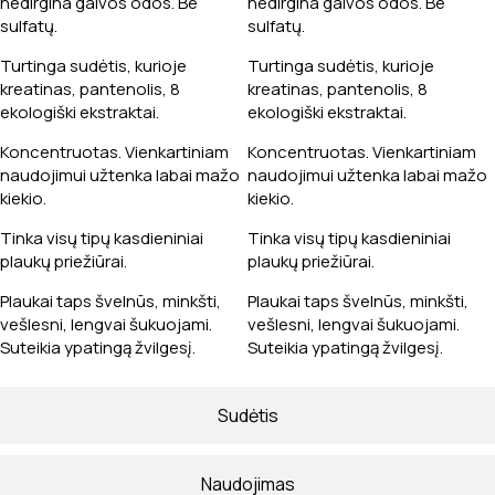
nedirgina galvos odos. Be
nedirgina galvos odos. Be
sulfatų.
sulfatų.
Turtinga sudėtis, kurioje
Turtinga sudėtis, kurioje
kreatinas, pantenolis, 8
kreatinas, pantenolis, 8
ekologiški ekstraktai.
ekologiški ekstraktai.
Koncentruotas. Vienkartiniam
Koncentruotas. Vienkartiniam
naudojimui užtenka labai mažo
naudojimui užtenka labai mažo
kiekio.
kiekio.
Tinka visų tipų kasdieniniai
Tinka visų tipų kasdieniniai
plaukų priežiūrai.
plaukų priežiūrai.
Plaukai taps švelnūs, minkšti,
Plaukai taps švelnūs, minkšti,
vešlesni, lengvai šukuojami.
vešlesni, lengvai šukuojami.
Suteikia ypatingą žvilgesį.
Suteikia ypatingą žvilgesį.
Sudėtis
Naudojimas