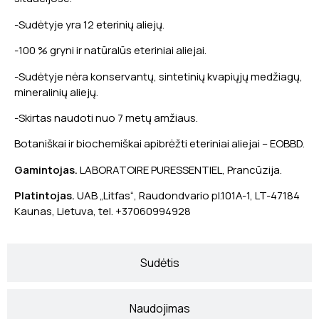
-Sudėtyje yra 12 eterinių aliejų.
-100 % gryni ir natūralūs eteriniai aliejai.
-Sudėtyje nėra konservantų, sintetinių kvapiųjų medžiagų,
mineralinių aliejų.
-Skirtas naudoti nuo 7 metų amžiaus.
Botaniškai ir biochemiškai apibrėžti eteriniai aliejai – EOBBD.
Gamintojas.
LABORATOIRE PURESSENTIEL, Prancūzija.
Platintojas.
UAB „Litfas“, Raudondvario pl.101A-1, LT-47184
Kaunas, Lietuva, tel. +37060994928
Sudėtis
Naudojimas