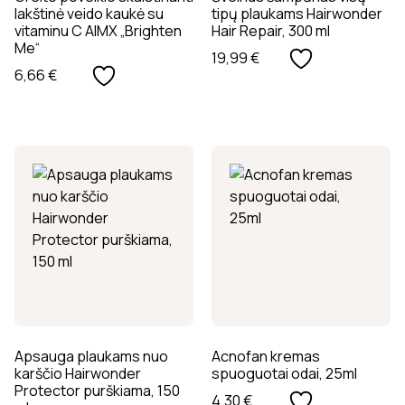
lakštinė veido kaukė su
tipų plaukams Hairwonder
vitaminu C AIMX „Brighten
Hair Repair, 300 ml
Me“
19,99
€
6,66
€
Apsauga plaukams nuo
Acnofan kremas
karščio Hairwonder
spuoguotai odai, 25ml
Protector purškiama, 150
4,30
€