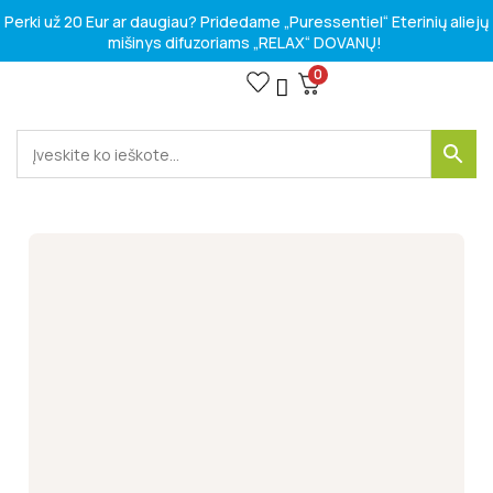
Perki už 20 Eur ar daugiau? Pridedame „Puressentiel“ Eterinių aliejų
mišinys difuzoriams „RELAX“ DOVANŲ!
0
VITAMINAI IR MAISTO PAPILDAI
SPORTO IR LAISVALAIKIO PREKĖS
Kosmetikos prekės
HIGIENOS PREKĖS
MEDICINOS PRIEMONĖS
SVEIKATOS PROBLEMOMS SPRĘSTI
VASAROS SEZONO RINKINIAI