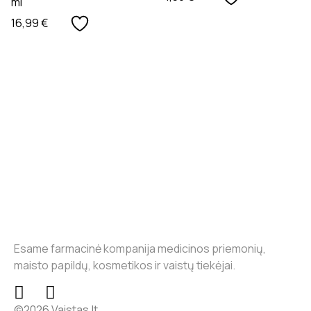
ml
16,99
€
Esame farmacinė kompanija medicinos priemonių,
maisto papildų, kosmetikos ir vaistų tiekėjai.
©2026 Vaistas.lt