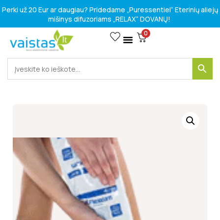
Perki už 20 Eur ar daugiau? Pridedame „Puressentiel“ Eterinių aliejų
mišinys difuzoriams „RELAX“ DOVANŲ!
0