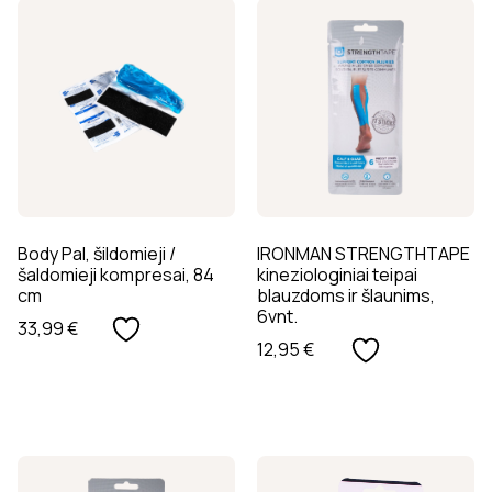
Body Pal, šildomieji /
IRONMAN STRENGTHTAPE
šaldomieji kompresai, 84
kineziologiniai teipai
cm
blauzdoms ir šlaunims,
6vnt.
33,99
€
12,95
€