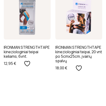
IRONMAN STRENGTHTAPE
IRONMAN STRENGTHTAPE
kineziologiniai teipai
kineziologiniai teipai, 20 vnt
keliams, 6vnt.
po 5cmx25cm, įvairių
spalvų
12,95
€
18,00
€