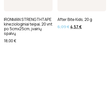
IRONMAN STRENGTHTAPE
After Bite Kids, 20 g
kineziologiniai teipai, 20 vnt
6,09
€
4,57
€
po 5cmx25cm, įvairių
spalvų
18,00
€