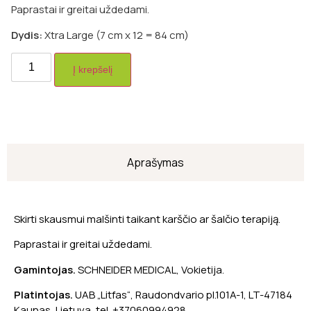
Paprastai ir greitai uždedami.
Dydis:
Xtra Large (7 cm x 12 = 84 cm)
Į krepšelį
Aprašymas
Skirti skausmui malšinti taikant karščio ar šalčio terapiją.
Paprastai ir greitai uždedami.
Gamintojas.
SCHNEIDER MEDICAL, Vokietija.
Platintojas.
UAB „Litfas“, Raudondvario pl.101A-1, LT-47184
Kaunas, Lietuva, tel. +37060994928