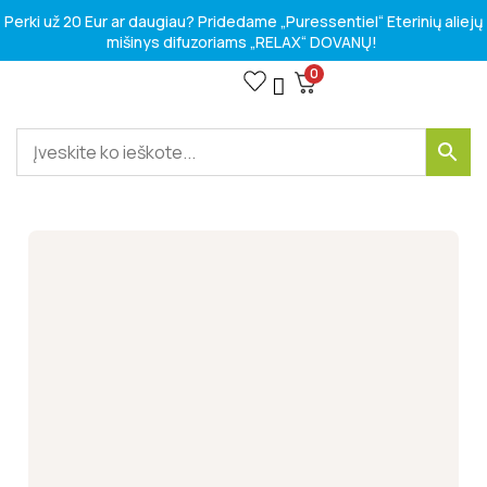
Perki už 20 Eur ar daugiau? Pridedame „Puressentiel“ Eterinių aliejų
mišinys difuzoriams „RELAX“ DOVANŲ!
0
VITAMINAI IR MAISTO PAPILDAI
SPORTO IR LAISVALAIKIO PREKĖS
Kosmetikos prekės
HIGIENOS PREKĖS
MEDICINOS PRIEMONĖS
SVEIKATOS PROBLEMOMS SPRĘSTI
VASAROS SEZONO RINKINIAI