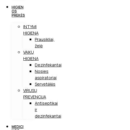
HIGIEN
OS
PREKĖS
INTYMI
HIGIENA
Prausikliai,
želė
VAIKŲ
HIGIENA
Dezinfekantai
Nosies
aspiratoriai
Servetėlės
VIRUSŲ
PREVENCIJA
Antiseptikai
ir
dezinfekantai
MEDICI