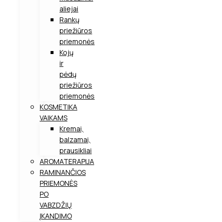
aliejai
Rankų
priežiūros
priemonės
Kojų
ir
pėdų
priežiūros
priemonės
KOSMETIKA
VAIKAMS
Kremai,
balzamai,
prausikliai
AROMATERAPIJA
RAMINANČIOS
PRIEMONĖS
PO
VABZDŽIŲ
ĮKANDIMO