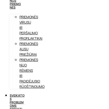
NOS
PRIEMO
NĖS
PRIEMONĖS
VIRUSŲ
IR
PERŠALIMO
PROFILAKTIKAI
PRIEMONĖS
AUSŲ
PRIEŽIŪRAI
PRIEMONĖS
NUO
RĖMENS
IR
PADIDĖJUSIO
RŪGŠTINGUMO
SVEIKATO
S
PROBLEM
OMS