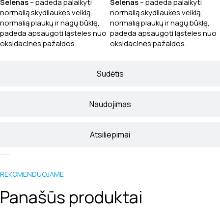
Selenas
– padeda palaikyti
Selenas
– padeda palaikyti
normalią skydliaukės veiklą,
normalią skydliaukės veiklą,
normalią plaukų ir nagų būklę,
normalią plaukų ir nagų būklę,
padeda apsaugoti ląsteles nuo
padeda apsaugoti ląsteles nuo
oksidacinės pažaidos.
oksidacinės pažaidos.
Sudėtis
Naudojimas
Atsiliepimai
REKOMENDUOJAME
Panašūs produktai