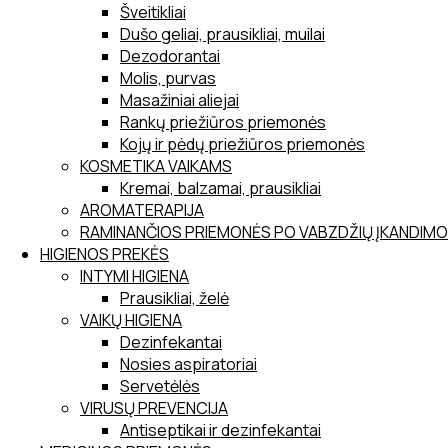
Šveitikliai
Dušo geliai, prausikliai, muilai
Dezodorantai
Molis, purvas
Masažiniai aliejai
Rankų priežiūros priemonės
Kojų ir pėdų priežiūros priemonės
KOSMETIKA VAIKAMS
Kremai, balzamai, prausikliai
AROMATERAPIJA
RAMINANČIOS PRIEMONĖS PO VABZDŽIŲ ĮKANDIMO
HIGIENOS PREKĖS
INTYMI HIGIENA
Prausikliai, želė
VAIKŲ HIGIENA
Dezinfekantai
Nosies aspiratoriai
Servetėlės
VIRUSŲ PREVENCIJA
Antiseptikai ir dezinfekantai