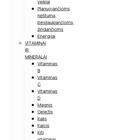
veiklai
Planuojančioms
nėštumą,
besilaukiančioms,
žindančioms
Energijai
VITAMINAI
IR
MINERALAI
Vitaminas
B
Vitaminas
C
Vitaminas
D
Magnis
Geležis
Kalis
Kalcis
Kiti
vitaminai