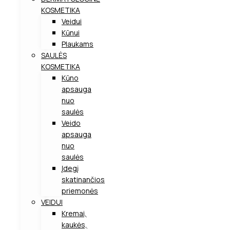
KOSMETIKA
Veidui
Kūnui
Plaukams
SAULĖS
KOSMETIKA
Kūno
apsauga
nuo
saulės
Veido
apsauga
nuo
saulės
Įdegį
skatinančios
priemonės
VEIDUI
Kremai,
kaukės,