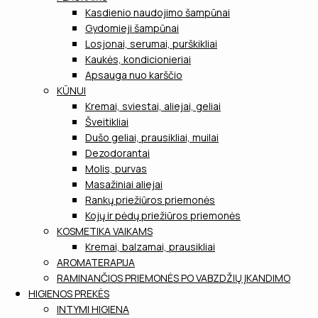
Kasdienio naudojimo šampūnai
Gydomieji šampūnai
Losjonai, serumai, purškikliai
Kaukės, kondicionieriai
Apsauga nuo karščio
KŪNUI
Kremai, sviestai, aliejai, geliai
Šveitikliai
Dušo geliai, prausikliai, muilai
Dezodorantai
Molis, purvas
Masažiniai aliejai
Rankų priežiūros priemonės
Kojų ir pėdų priežiūros priemonės
KOSMETIKA VAIKAMS
Kremai, balzamai, prausikliai
AROMATERAPIJA
RAMINANČIOS PRIEMONĖS PO VABZDŽIŲ ĮKANDIMO
HIGIENOS PREKĖS
INTYMI HIGIENA