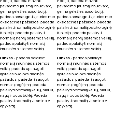
ir po jo, padeda mažinti
ir po jo, padeda mažinti
pavargimo jausmą ir nuovargį,
pavargimo jausmą ir nuovargį,
gerina geležies absorbciją,
gerina geležies absorbciją,
padeda apsaugoti ląsteles nuo
padeda apsaugoti ląsteles nuo
oksidacinės pažaidos, padeda
oksidacinės pažaidos, padeda
palaikyti normalią psichologinę
palaikyti normalią psichologinę
funkciją, padeda palaikyti
funkciją, padeda palaikyti
normalią nervų sistemos veiklą,
normalią nervų sistemos veiklą,
padeda palaikyti normalią
padeda palaikyti normalią
imuninės sistemos veiklą.
imuninės sistemos veiklą.
Cinkas –
padeda palaikyti
Cinkas -
padeda palaikyti
normalią imuninės sistemos
normalią imuninės sistemos
veiklą, padeda apsaugoti
veiklą, padeda apsaugoti
ląsteles nuo oksidacinės
ląsteles nuo oksidacinės
pažaidos, padeda išsaugoti
pažaidos, padeda išsaugoti
normalų regėjimą, padeda
normalų regėjimą, padeda
palaikyti normalią kaulų, plaukų,
palaikyti normalią kaulų, plaukų,
nagų ir odos būklę. Padeda
nagų ir odos būklę. Padeda
palaikyti normalią vitamino A
palaikyti normalią vitamino A
apykaitą.
apykaitą.