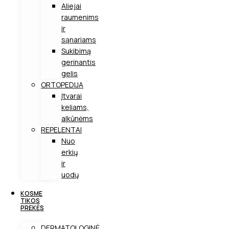
Aliejai
raumenims
ir
sąnariams
Sukibimą
gerinantis
gelis
ORTOPEDIJA
Įtvarai
keliams,
alkūnėms
REPELENTAI
Nuo
erkių
ir
uodų
KOSME
TIKOS
PREKĖS
DERMATOLOGINĖ