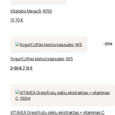
Vitatabs Mega B, N150
13,70
€
-25%
Yogurt Litfas kietos kapsulės, N15
Original
Current
2,90
€
2,18
€
price
price
was:
is:
2,90 €.
2,18 €.
VITAVEA Greipfrutų sėklų ekstraktas + vitaminas C,