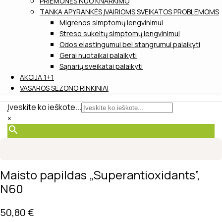
PRIEMONĖS NUO KNARKIMO
TANKA APYRANKĖS ĮVAIRIOMS SVEIKATOS PROBLEMOMS
Migrenos simptomų lengvinimui
Streso sukeltų simptomų lengvinimui
Odos elastingumui bei stangrumui palaikyti
Gerai nuotaikai palaikyti
Sąnarių sveikatai palaikyti
AKCIJA 1+1
VASAROS SEZONO RINKINIAI
Įveskite ko ieškote...
×
Maisto papildas „Superantioxidants”,
N60
50,80
€