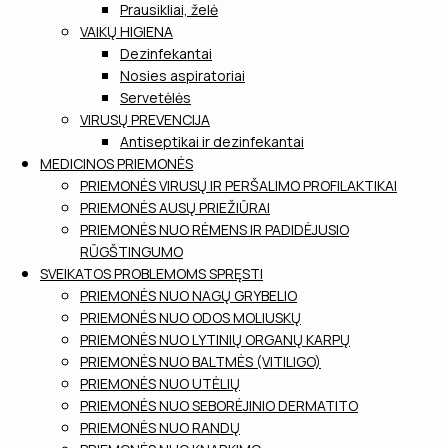
Prausikliai, želė
VAIKŲ HIGIENA
Dezinfekantai
Nosies aspiratoriai
Servetėlės
VIRUSŲ PREVENCIJA
Antiseptikai ir dezinfekantai
MEDICINOS PRIEMONĖS
PRIEMONĖS VIRUSŲ IR PERŠALIMO PROFILAKTIKAI
PRIEMONĖS AUSŲ PRIEŽIŪRAI
PRIEMONĖS NUO RĖMENS IR PADIDĖJUSIO
RŪGŠTINGUMO
SVEIKATOS PROBLEMOMS SPRĘSTI
PRIEMONĖS NUO NAGŲ GRYBELIO
PRIEMONĖS NUO ODOS MOLIUSKŲ
PRIEMONĖS NUO LYTINIŲ ORGANŲ KARPŲ
PRIEMONĖS NUO BALTMĖS (VITILIGO)
PRIEMONĖS NUO UTĖLIŲ
PRIEMONĖS NUO SEBORĖJINIO DERMATITO
PRIEMONĖS NUO RANDŲ