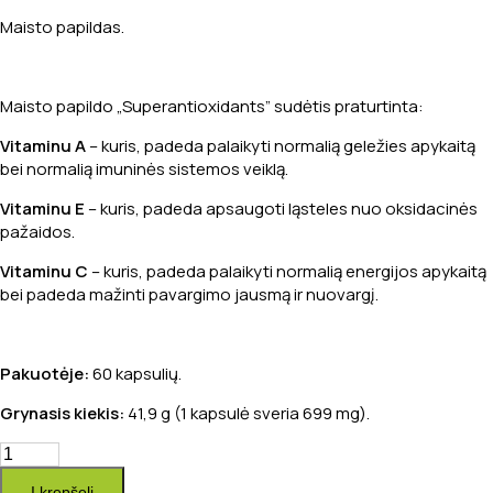
Maisto papildas.
Maisto papildo „Superantioxidants” sudėtis praturtinta:
Vitaminu A
– kuris, padeda palaikyti normalią geležies apykaitą
bei normalią imuninės sistemos veiklą.
Vitaminu E
– kuris, padeda apsaugoti ląsteles nuo oksidacinės
pažaidos.
Vitaminu C
– kuris, padeda palaikyti normalią energijos apykaitą
bei padeda mažinti pavargimo jausmą ir nuovargį.
Pakuotėje:
60 kapsulių.
Grynasis kiekis:
41,9 g (1 kapsulė sveria 699 mg).
produkto
kiekis:
Į krepšelį