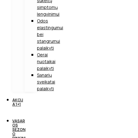
sukeltų
simptomų
lengvinimui
Odos
elastingumui
bei
stangrumui
palaikyti
Gerai
nuotaikai
palaikyti
Sąnarių
sveikatai
palaikyti
AKCIJ
A 1+1
VASAR
OS
SEZON
O