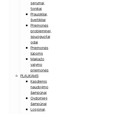
serumai,
tonikai
Prausikliai,
šveitikliai
Priemonės
probleminei,
spuoguotai
odai
Priemonės
lūpoms
Makiažo
valymo
priemonės
PLAUKAMS
Kasdienio
naudojimo
šampūnai
Gydomieji
šampūnai
Losjonai,