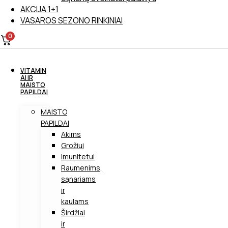
AKCIJA 1+1
VASAROS SEZONO RINKINIAI
0
VITAMIN
AI IR
MAISTO
PAPILDAI
MAISTO
PAPILDAI
Akims
Grožiui
Imunitetui
Raumenims,
sąnariams
ir
kaulams
Širdžiai
ir