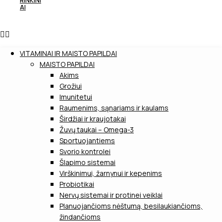
RINKINI
AI
VITAMINAI IR MAISTO PAPILDAI
MAISTO PAPILDAI
Akims
Grožiui
Imunitetui
Raumenims, sąnariams ir kaulams
Širdžiai ir kraujotakai
Žuvų taukai – Omega-3
Sportuojantiems
Svorio kontrolei
Šlapimo sistemai
Virškinimui, žarnynui ir kepenims
Probiotikai
Nervų sistemai ir protinei veiklai
Planuojančioms nėštumą, besilaukiančioms,
žindančioms