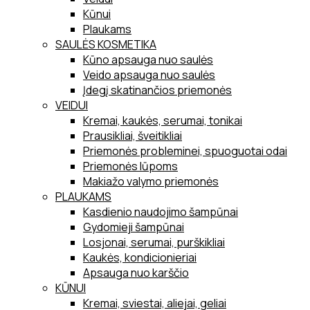
Kūnui
Plaukams
SAULĖS KOSMETIKA
Kūno apsauga nuo saulės
Veido apsauga nuo saulės
Įdegį skatinančios priemonės
VEIDUI
Kremai, kaukės, serumai, tonikai
Prausikliai, šveitikliai
Priemonės probleminei, spuoguotai odai
Priemonės lūpoms
Makiažo valymo priemonės
PLAUKAMS
Kasdienio naudojimo šampūnai
Gydomieji šampūnai
Losjonai, serumai, purškikliai
Kaukės, kondicionieriai
Apsauga nuo karščio
KŪNUI
Kremai, sviestai, aliejai, geliai