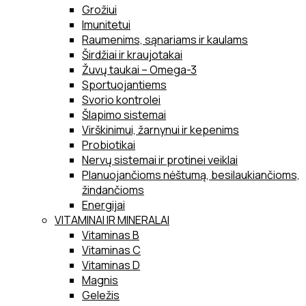
Grožiui
Imunitetui
Raumenims, sąnariams ir kaulams
Širdžiai ir kraujotakai
Žuvų taukai – Omega-3
Sportuojantiems
Svorio kontrolei
Šlapimo sistemai
Virškinimui, žarnynui ir kepenims
Probiotikai
Nervų sistemai ir protinei veiklai
Planuojančioms nėštumą, besilaukiančioms,
žindančioms
Energijai
VITAMINAI IR MINERALAI
Vitaminas B
Vitaminas C
Vitaminas D
Magnis
Geležis