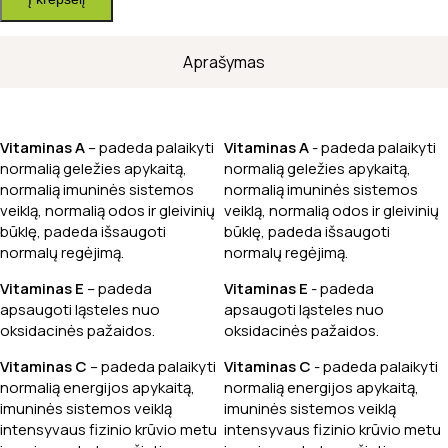
Maisto
papildas
„Superantioxidants”,
Aprašymas
N60
Vitaminas A
– padeda palaikyti
Vitaminas A
- padeda palaikyti
normalią geležies apykaitą,
normalią geležies apykaitą,
normalią imuninės sistemos
normalią imuninės sistemos
veiklą, normalią odos ir gleivinių
veiklą, normalią odos ir gleivinių
būklę, padeda išsaugoti
būklę, padeda išsaugoti
normalų regėjimą.
normalų regėjimą.
Vitaminas E
– padeda
Vitaminas E
- padeda
apsaugoti ląsteles nuo
apsaugoti ląsteles nuo
oksidacinės pažaidos.
oksidacinės pažaidos.
Vitaminas C
– padeda palaikyti
Vitaminas C
- padeda palaikyti
normalią energijos apykaitą,
normalią energijos apykaitą,
imuninės sistemos veiklą
imuninės sistemos veiklą
intensyvaus fizinio krūvio metu
intensyvaus fizinio krūvio metu