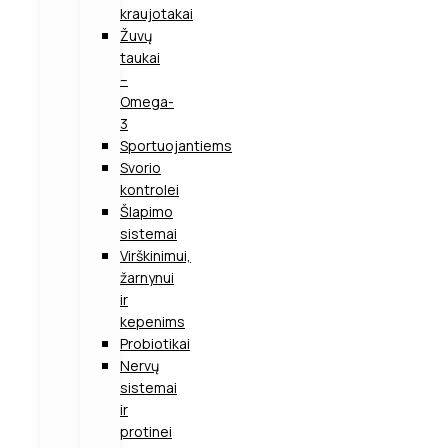
kraujotakai
Žuvų
taukai
–
Omega-
3
Sportuojantiems
Svorio
kontrolei
Šlapimo
sistemai
Virškinimui,
žarnynui
ir
kepenims
Probiotikai
Nervų
sistemai
ir
protinei