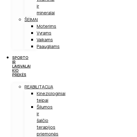
ir
mineralai
ŠEIMAI
Moterims
Vyrams
Vaikams
Paaugliams
SPORTO
IR
LAISVALAI
KIO
PREKĖS
REABILITACIJA
Kineziologiniai
teipai
Šilumos
ir
šalčio
terapijos
priemonės