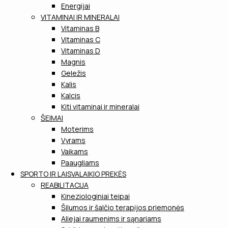
Energijai
VITAMINAI IR MINERALAI
Vitaminas B
Vitaminas C
Vitaminas D
Magnis
Geležis
Kalis
Kalcis
Kiti vitaminai ir mineralai
ŠEIMAI
Moterims
Vyrams
Vaikams
Paaugliams
SPORTO IR LAISVALAIKIO PREKĖS
REABILITACIJA
Kineziologiniai teipai
Šilumos ir šalčio terapijos priemonės
Aliejai raumenims ir sąnariams