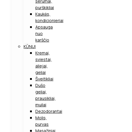
serumai,
purškikliai
Kaukės,
kondicionieriai
Apsauga
nuo
karščio
KŪNUI
Kremai,
sviestai,
aliejai,
geliai
Šveitikliai
Dušo
geliai,
prausikliai,
muilai
Dezodorantai
Molis,
purvas
Masažiniai