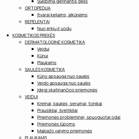
Sukibimą gerinantis gelis
ORTOPEDIJA
Įtvarai keliams, alkūnėms
REPELENTAI
Nuo erkių ir uodų
KOSMETIKOS PREKĖS
DERMATOLOGINĖ KOSMETIKA
Veidui
Kūnui
Plaukams
SAULĖS KOSMETIKA
Kūno apsauga nuo saulės
Veido apsauga nuo saulės
Įdegį skatinančios priemonės
VEIDUI
Kremai, kaukės, serumai, tonikai
Prausikliai, šveitikliai
Priemonės probleminei, spuoguotai odai
Priemonės lūpoms
Makiažo valymo priemonės
PLAUKAMS