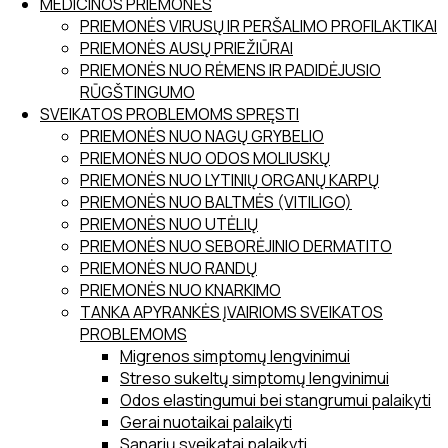
MEDICINOS PRIEMONĖS
PRIEMONĖS VIRUSŲ IR PERŠALIMO PROFILAKTIKAI
PRIEMONĖS AUSŲ PRIEŽIŪRAI
PRIEMONĖS NUO RĖMENS IR PADIDĖJUSIO
RŪGŠTINGUMO
SVEIKATOS PROBLEMOMS SPRĘSTI
PRIEMONĖS NUO NAGŲ GRYBELIO
PRIEMONĖS NUO ODOS MOLIUSKŲ
PRIEMONĖS NUO LYTINIŲ ORGANŲ KARPŲ
PRIEMONĖS NUO BALTMĖS (VITILIGO)
PRIEMONĖS NUO UTĖLIŲ
PRIEMONĖS NUO SEBORĖJINIO DERMATITO
PRIEMONĖS NUO RANDŲ
PRIEMONĖS NUO KNARKIMO
TANKA APYRANKĖS ĮVAIRIOMS SVEIKATOS
PROBLEMOMS
Migrenos simptomų lengvinimui
Streso sukeltų simptomų lengvinimui
Odos elastingumui bei stangrumui palaikyti
Gerai nuotaikai palaikyti
Sąnarių sveikatai palaikyti