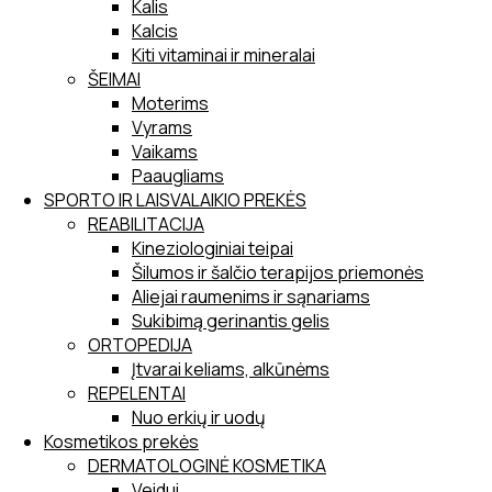
Kalis
Kalcis
Kiti vitaminai ir mineralai
ŠEIMAI
Moterims
Vyrams
Vaikams
Paaugliams
SPORTO IR LAISVALAIKIO PREKĖS
REABILITACIJA
Kineziologiniai teipai
Šilumos ir šalčio terapijos priemonės
Aliejai raumenims ir sąnariams
Sukibimą gerinantis gelis
ORTOPEDIJA
Įtvarai keliams, alkūnėms
REPELENTAI
Nuo erkių ir uodų
Kosmetikos prekės
DERMATOLOGINĖ KOSMETIKA
Veidui