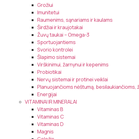
Grožiui
Imunitetui
Raumenims, sąnariams ir kaulams
Širdžiai ir kraujotakai
Žuvų taukai – Omega-3
Sportuojantiems
Svorio kontrolei
Šlapimo sistemai
Virškinimui, žarnynui ir kepenims
Probiotikai
Nervų sistemai ir protinei veiklai
Planuojančioms nėštumą, besilaukiančioms, 
Energijai
VITAMINAI IR MINERALAI
Vitaminas B
Vitaminas C
Vitaminas D
Magnis