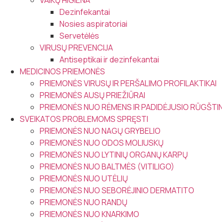
VAIKŲ HIGIENA
Dezinfekantai
Nosies aspiratoriai
Servetėlės
VIRUSŲ PREVENCIJA
Antiseptikai ir dezinfekantai
MEDICINOS PRIEMONĖS
PRIEMONĖS VIRUSŲ IR PERŠALIMO PROFILAKTIKAI
PRIEMONĖS AUSŲ PRIEŽIŪRAI
PRIEMONĖS NUO RĖMENS IR PADIDĖJUSIO RŪGŠT
SVEIKATOS PROBLEMOMS SPRĘSTI
PRIEMONĖS NUO NAGŲ GRYBELIO
PRIEMONĖS NUO ODOS MOLIUSKŲ
PRIEMONĖS NUO LYTINIŲ ORGANŲ KARPŲ
PRIEMONĖS NUO BALTMĖS (VITILIGO)
PRIEMONĖS NUO UTĖLIŲ
PRIEMONĖS NUO SEBORĖJINIO DERMATITO
PRIEMONĖS NUO RANDŲ
PRIEMONĖS NUO KNARKIMO