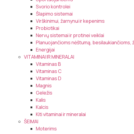
Svorio kontrolei
Šlapimo sistemai
Virškinimui, žarnynui ir kepenims
Probiotikai
Nervų sistemai ir protinei veiklai
Planuojančioms nėštumą, besilaukiančioms, 
Energijai
VITAMINAI IR MINERALAI
Vitaminas B
Vitaminas C
Vitaminas D
Magnis
Geležis
Kalis
Kalcis
Kiti vitaminai ir mineralai
ŠEIMAI
Moterims