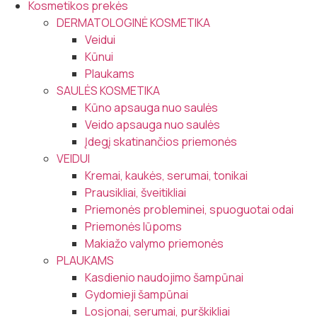
Kosmetikos prekės
DERMATOLOGINĖ KOSMETIKA
Veidui
Kūnui
Plaukams
SAULĖS KOSMETIKA
Kūno apsauga nuo saulės
Veido apsauga nuo saulės
Įdegį skatinančios priemonės
VEIDUI
Kremai, kaukės, serumai, tonikai
Prausikliai, šveitikliai
Priemonės probleminei, spuoguotai odai
Priemonės lūpoms
Makiažo valymo priemonės
PLAUKAMS
Kasdienio naudojimo šampūnai
Gydomieji šampūnai
Losjonai, serumai, purškikliai