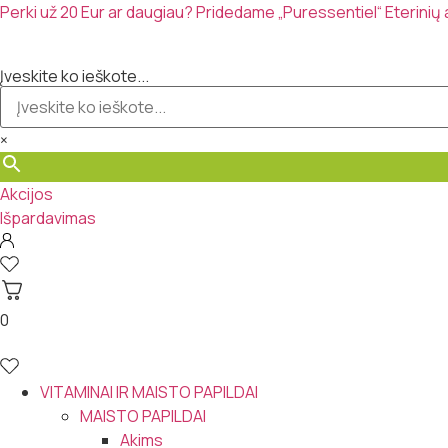
Eiti
Perki už 20 Eur ar daugiau? Pridedame „Puressentiel“ Eterinių
prie
turinio
Įveskite ko ieškote...
×
Akcijos
Išpardavimas
0
VITAMINAI IR MAISTO PAPILDAI
MAISTO PAPILDAI
Akims