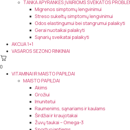
TANKA APYRANKĖS ĮVAIRIOMS SVEIKATOS PROB
Migrenos simptomų lengvinimui
Streso sukeltų simptomų lengvinimui
Odos elastingumui bei stangrumui palaikyti
Gerai nuotaikai palaikyti
Sąnarių sveikatai palaikyti
AKCIJA 1+1
VASAROS SEZONO RINKINIAI
0
VITAMINAI IR MAISTO PAPILDAI
MAISTO PAPILDAI
Akims
Grožiui
Imunitetui
Raumenims, sąnariams ir kaulams
Širdžiai ir kraujotakai
Žuvų taukai – Omega-3
Sportuojantiems