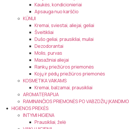
Kaukės, kondicionieriai
Apsauga nuo karščio
KŪNUI
Kremai, sviestai, aliejai, geliai
Šveitikliai
Dušo geliai, prausikliai, muilai
Dezodorantai
Molis, purvas
Masažiniai aliejai
Rankų priežiūros priemonės
Kojų ir pėdų priežiūros priemonės
KOSMETIKA VAIKAMS
Kremai, balzamai, prausikliai
AROMATERAPIJA
RAMINANČIOS PRIEMONĖS PO VABZDŽIŲ ĮKANDIMO
HIGIENOS PREKĖS
INTYMI HIGIENA
Prausikliai, želė