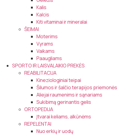
Geležis
Kalis
Kalcis
Kiti vitaminai ir mineralai
ŠEIMAI
Moterims
Vyrams
Vaikams
Paaugliams
SPORTO IR LAISVALAIKIO PREKĖS
REABILITACIJA
Kineziologiniai teipai
Šilumos ir šalčio terapijos priemonės
Aliejai raumenims ir sąnariams
Sukibimą gerinantis gelis
ORTOPEDIJA
Įtvarai keliams, alkūnėms
REPELENTAI
Nuo erkių ir uodų