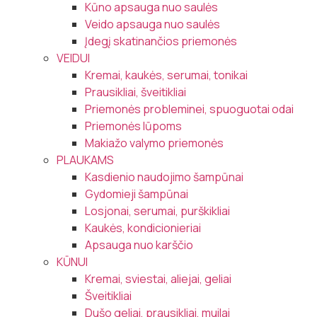
Kūno apsauga nuo saulės
Veido apsauga nuo saulės
Įdegį skatinančios priemonės
VEIDUI
Kremai, kaukės, serumai, tonikai
Prausikliai, šveitikliai
Priemonės probleminei, spuoguotai odai
Priemonės lūpoms
Makiažo valymo priemonės
PLAUKAMS
Kasdienio naudojimo šampūnai
Gydomieji šampūnai
Losjonai, serumai, purškikliai
Kaukės, kondicionieriai
Apsauga nuo karščio
KŪNUI
Kremai, sviestai, aliejai, geliai
Šveitikliai
Dušo geliai, prausikliai, muilai