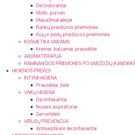
Dezodorantai
Molis, purvas
Masažiniai aliejai
Rankų priežiūros priemonės
Kojų ir pėdų priežiūros priemonės
KOSMETIKA VAIKAMS
Kremai, balzamai, prausikliai
AROMATERAPIJA
RAMINANČIOS PRIEMONĖS PO VABZDŽIŲ ĮKANDIMO
HIGIENOS PREKĖS
INTYMI HIGIENA
Prausikliai, želė
VAIKŲ HIGIENA
Dezinfekantai
Nosies aspiratoriai
Servetėlės
VIRUSŲ PREVENCIJA
Antiseptikai ir dezinfekantai