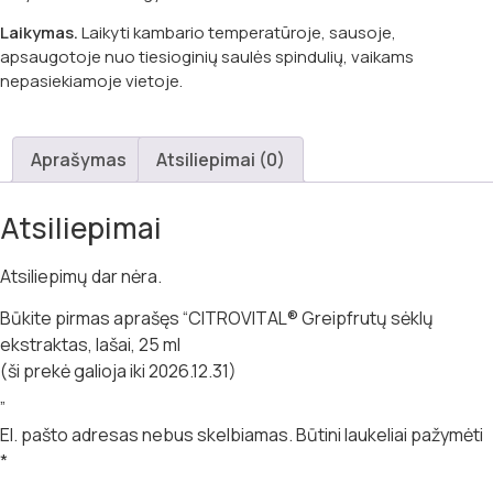
Laikymas.
Laikyti kambario temperatūroje, sausoje,
apsaugotoje nuo tiesioginių saulės spindulių, vaikams
nepasiekiamoje vietoje.
Aprašymas
Atsiliepimai (0)
Atsiliepimai
Atsiliepimų dar nėra.
Būkite pirmas aprašęs “CITROVITAL® Greipfrutų sėklų
ekstraktas, lašai, 25 ml
(ši prekė galioja iki 2026.12.31)
”
El. pašto adresas nebus skelbiamas.
Būtini laukeliai pažymėti
*