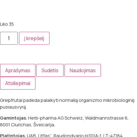
Liko 35
Į krepšelį
Aprašymas
Sudėtis
Naudojimas
Atsiliepimai
Greipfrutai padeda palaikyti normalią organizmo mikrobiologinę
pusiausvyrą.
Gamintojas.
Herb-pharma AG Schweiz, Waldmannstrasse 6,
8001 Ciurichas, Šveicarija.
Platintojas.
UAB „Litfas“, Raudondvario pl.101A-1, LT-47184