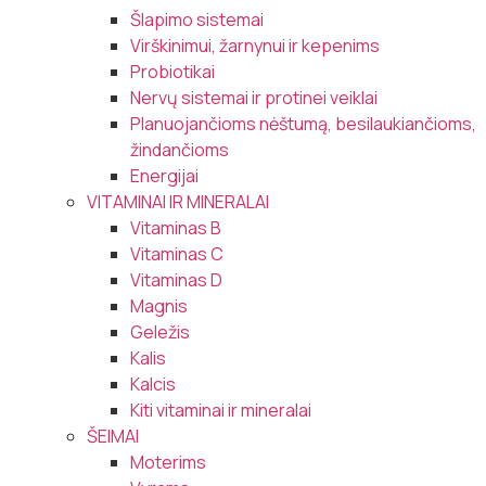
Šlapimo sistemai
Virškinimui, žarnynui ir kepenims
Probiotikai
Nervų sistemai ir protinei veiklai
Planuojančioms nėštumą, besilaukiančioms,
žindančioms
Energijai
VITAMINAI IR MINERALAI
Vitaminas B
Vitaminas C
Vitaminas D
Magnis
Geležis
Kalis
Kalcis
Kiti vitaminai ir mineralai
ŠEIMAI
Moterims