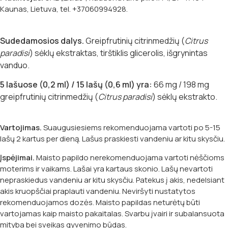
Kaunas, Lietuva, tel. +37060994928.
Sudedamosios dalys.
Greipfrutinių citrinmedžių (
Citrus
paradisi
) sėklų ekstraktas, tirštiklis glicerolis, išgrynintas
vanduo.
5 lašuose (0,2 ml) / 15 lašų (0,6 ml) yra:
66 mg / 198 mg
greipfrutinių citrinmedžių (
Citrus paradisi
) sėklų ekstrakto.
Vartojimas.
Suaugusiesiems rekomenduojama vartoti po 5-15
lašų 2 kartus per dieną. Lašus praskiesti vandeniu ar kitu skysčiu.
Įspėjimai.
Maisto papildo nerekomenduojama vartoti nėščioms
moterims ir vaikams. Lašai yra kartaus skonio. Lašų nevartoti
nepraskiedus vandeniu ar kitu skysčiu. Patekus į akis, nedelsiant
akis kruopščiai praplauti vandeniu. Neviršyti nustatytos
rekomenduojamos dozės. Maisto papildas neturėtų būti
vartojamas kaip maisto pakaitalas. Svarbu įvairi ir subalansuota
mityba bei sveikas gyvenimo būdas.