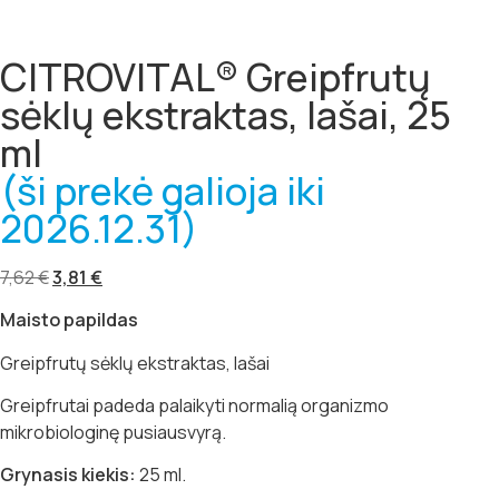
CITROVITAL® Greipfrutų
sėklų ekstraktas, lašai, 25
ml
(ši prekė galioja iki
2026.12.31)
7,62
€
3,81
€
Maisto papildas
Greipfrutų sėklų ekstraktas, lašai
Greipfrutai padeda palaikyti normalią organizmo
mikrobiologinę pusiausvyrą.
Grynasis kiekis:
25 ml.