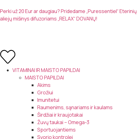
Perki už 20 Eur ar daugiau? Pridedame „Puressentiel“ Eterinių
aliejų mišinys difuzoriams „RELAX“ DOVANŲ!
VITAMINAI IR MAISTO PAPILDAI
MAISTO PAPILDAI
Akims
Grožiui
Imunitetui
Raumenims, sąnariams ir kaulams
Širdžiai ir kraujotakai
Žuvų taukai – Omega-3
Sportuojantiems
Svorio kontrolei