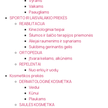
Vyrams
Vaikams
Paaugliams
SPORTO IR LAISVALAIKIO PREKĖS
REABILITACIJA
Kineziologiniai teipai
Šilumos ir šalčio terapijos priemonės
Aliejai raumenims ir sąnariams
Sukibimą gerinantis gelis
ORTOPEDIJA
Įtvarai keliams, alkūnėms
REPELENTAI
Nuo erkių ir uodų
Kosmetikos prekės
DERMATOLOGINĖ KOSMETIKA
Veidui
Kūnui
Plaukams
SAULĖS KOSMETIKA