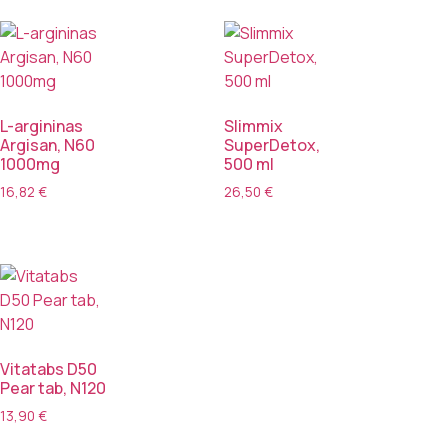
L-argininas
Slimmix
Argisan, N60
SuperDetox,
1000mg
500 ml
16,82
€
26,50
€
Vitatabs D50
Pear tab, N120
13,90
€