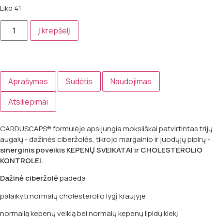
Liko 41
Į krepšelį
Aprašymas
Sudėtis
Naudojimas
Atsiliepimai
CARDUSCAPS® formulėje apsijungia moksliškai patvirtintas trijų
augalų - dažinės ciberžolės, tikrojo margainio ir juodųjų pipirų -
sinerginis poveikis KEPENŲ SVEIKATAI ir CHOLESTEROLIO
KONTROLEI.
Dažinė ciberžolė
padeda:
palaikyti normalų cholesterolio lygį kraujyje
normalią kepenų veiklą bei normalų kepenų lipidų kiekį