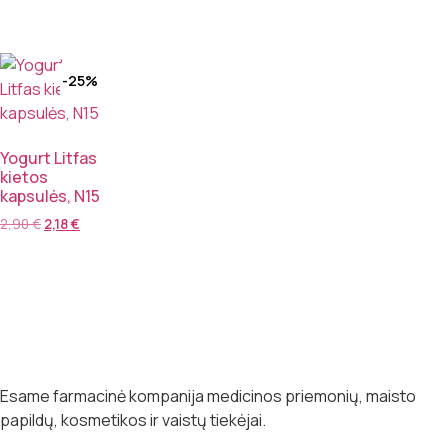
-25%
Yogurt Litfas
kietos
kapsulės, N15
2,90
€
2,18
€
Esame farmacinė kompanija medicinos priemonių, maisto
papildų, kosmetikos ir vaistų tiekėjai.