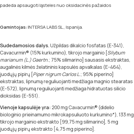
padeda apsaugoti ląsteles nuo oksidacinės pažaidos
Gamintojas:
INTERSA LABS SL., Ispanija.
Sudedamosios dalys.
Užpildas dikalcio fosfatas (E-341),
Cavacurmin® (15% kurkumino), tikrojo margainio [
Silybum
marianum (L.) Gaertn.
; 75% silimarino] sausasis ekstraktas,
augalinės kilmės želatininis kapsulės apvalkalas (E-464),
juodųjų pipirų [
Piper nigrum Carlos L.
; 95% piperino]
ekstraktas, lipnumą reguliuojanti medžiaga magnio stearatas
(E-572), lipnumą reguliuojanti medžiaga hidratuotas silicio
dioksidas (E-551).
Vienoje kapsulėje yra:
200 mg Cavacurmin® (didelio
biologinio prieinamumo mikrokapsuliuoto kurkumino*), 133 mg
tikrojo margainio ekstrakto [99,75 mg silimarino], 5 mg
juodųjų pipirų ekstrakto [4,75 mg piperino].