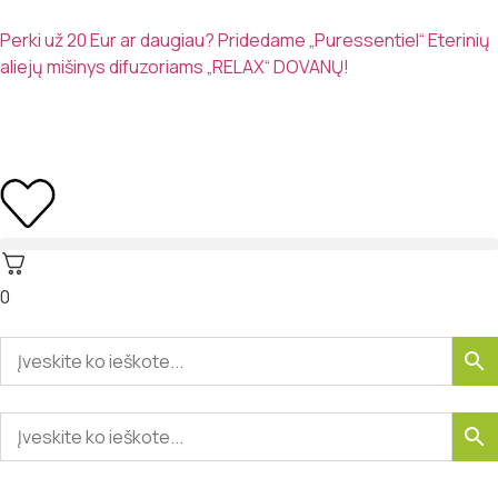
Perki už 20 Eur ar daugiau? Pridedame „Puressentiel“ Eterinių
aliejų mišinys difuzoriams „RELAX“ DOVANŲ!
0