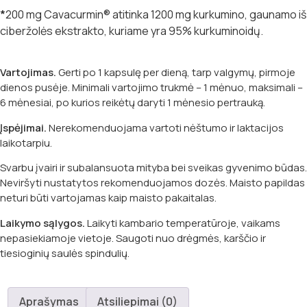
*
200 mg Cavacurmin® atitinka 1200 mg kurkumino, gaunamo iš
ciberžolės ekstrakto, kuriame yra 95% kurkuminoidų.
Vartojimas.
Gerti po 1 kapsulę per dieną, tarp valgymų, pirmoje
dienos pusėje. Minimali vartojimo trukmė – 1 mėnuo, maksimali –
6 mėnesiai, po kurios reikėtų daryti 1 mėnesio pertrauką.
Įspėjimai.
Nerekomenduojama vartoti nėštumo ir laktacijos
laikotarpiu.
Svarbu įvairi ir subalansuota mityba bei sveikas gyvenimo būdas.
Neviršyti nustatytos rekomenduojamos dozės. Maisto papildas
neturi būti vartojamas kaip maisto pakaitalas.
Laikymo sąlygos.
Laikyti kambario temperatūroje, vaikams
nepasiekiamoje vietoje. Saugoti nuo drėgmės, karščio ir
tiesioginių saulės spindulių.
Aprašymas
Atsiliepimai (0)