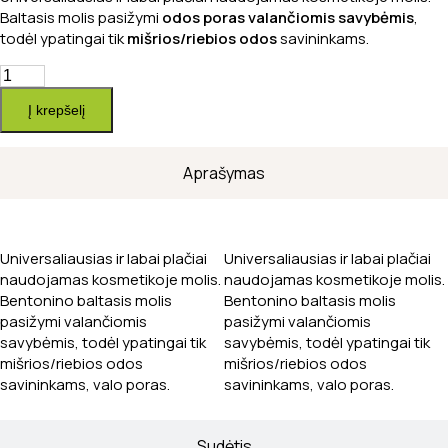
Baltasis molis pasižymi
odos poras valančiomis savybėmis
,
todėl ypatingai tik
mišrios/riebios odos
savininkams.
produkto
kiekis:
Į krepšelį
BALTASIS
molis
Aprašymas
Universaliausias ir labai plačiai
Universaliausias ir labai plačiai
naudojamas kosmetikoje molis.
naudojamas kosmetikoje molis.
Bentonino baltasis molis
Bentonino baltasis molis
pasižymi valančiomis
pasižymi valančiomis
savybėmis, todėl ypatingai tik
savybėmis, todėl ypatingai tik
mišrios/riebios odos
mišrios/riebios odos
savininkams, valo poras.
savininkams, valo poras.
Sudėtis