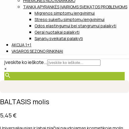
PRIEMONĖS NUO KNARKIMO
TANKA APYRANKĖS ĮVAIRIOMS SVEIKATOS PROBLEMOMS
Migrenos simptomų lengvinimui
Streso sukeltų simptomų lengvinimui
Odos elastingumui bei stangrumui palaikyti
Gerai nuotaikai palaikyti
Sąnarių sveikatai palaikyti
AKCIJA 1+1
VASAROS SEZONO RINKINIAI
Įveskite ko ieškote...
×
BALTASIS molis
5,45
€
Universaliausias ir labai plačiai naudojamas kosmetikoje molis.