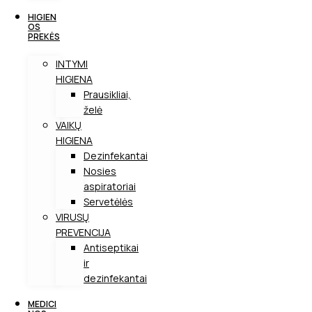
HIGIEN
OS
PREKĖS
INTYMI
HIGIENA
Prausikliai,
želė
VAIKŲ
HIGIENA
Dezinfekantai
Nosies
aspiratoriai
Servetėlės
VIRUSŲ
PREVENCIJA
Antiseptikai
ir
dezinfekantai
MEDICI