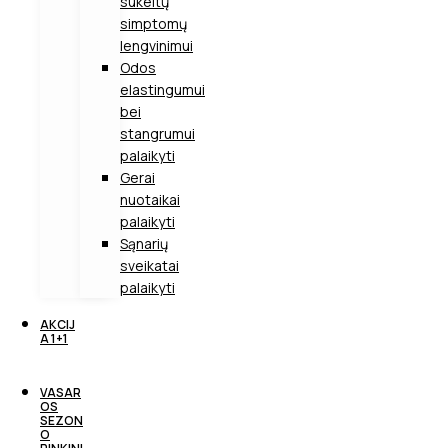
sukeltų
simptomų
lengvinimui
Odos
elastingumui
bei
stangrumui
palaikyti
Gerai
nuotaikai
palaikyti
Sąnarių
sveikatai
palaikyti
AKCIJ
A 1+1
VASAR
OS
SEZON
O