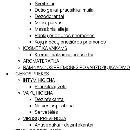
Šveitikliai
Dušo geliai, prausikliai, muilai
Dezodorantai
Molis, purvas
Masažiniai aliejai
Rankų priežiūros priemonės
Kojų ir pėdų priežiūros priemonės
KOSMETIKA VAIKAMS
Kremai, balzamai, prausikliai
AROMATERAPIJA
RAMINANČIOS PRIEMONĖS PO VABZDŽIŲ ĮKANDIMO
HIGIENOS PREKĖS
INTYMI HIGIENA
Prausikliai, želė
VAIKŲ HIGIENA
Dezinfekantai
Nosies aspiratoriai
Servetėlės
VIRUSŲ PREVENCIJA
Antiseptikai ir dezinfekantai