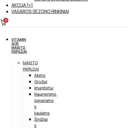
AKCIJA 1+1
VASAROS SEZONO RINKINIAI
0
VITAMIN
AI IR
MAISTO
PAPILDAI
MAISTO
PAPILDAI
Akims
Grožiui
Imunitetui
Raumenims,
sąnariams
ir
kaulams
Širdžiai
ir