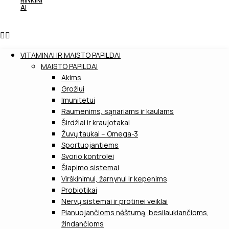
RINKINI
AI
VITAMINAI IR MAISTO PAPILDAI
MAISTO PAPILDAI
Akims
Grožiui
Imunitetui
Raumenims, sąnariams ir kaulams
Širdžiai ir kraujotakai
Žuvų taukai – Omega-3
Sportuojantiems
Svorio kontrolei
Šlapimo sistemai
Virškinimui, žarnynui ir kepenims
Probiotikai
Nervų sistemai ir protinei veiklai
Planuojančioms nėštumą, besilaukiančioms,
žindančioms