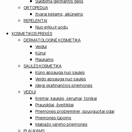
Sukibimą gerinantis gelis
ORTOPEDIJA
Įtvarai keliams, alkūnėms
REPELENTAI
Nuo erkių ir uodų
KOSMETIKOS PREKĖS
DERMATOLOGINĖ KOSMETIKA
Veidui
Kūnui
Plaukams
SAULĖS KOSMETIKA
Kūno apsauga nuo saulės
Veido apsauga nuo saulės
Įdegį skatinančios priemonės
VEIDUI
Kremai, kaukės, serumai, tonikai
Prausikliai, šveitikliai
Priemonės probleminei, spuoguotai odai
Priemonės lūpoms
Makiažo valymo priemonės
PLAUKAMS