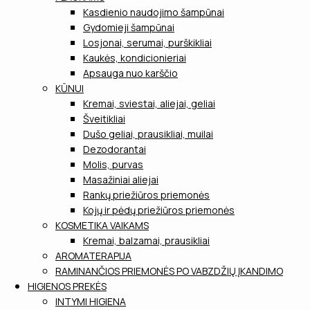
Kasdienio naudojimo šampūnai
Gydomieji šampūnai
Losjonai, serumai, purškikliai
Kaukės, kondicionieriai
Apsauga nuo karščio
KŪNUI
Kremai, sviestai, aliejai, geliai
Šveitikliai
Dušo geliai, prausikliai, muilai
Dezodorantai
Molis, purvas
Masažiniai aliejai
Rankų priežiūros priemonės
Kojų ir pėdų priežiūros priemonės
KOSMETIKA VAIKAMS
Kremai, balzamai, prausikliai
AROMATERAPIJA
RAMINANČIOS PRIEMONĖS PO VABZDŽIŲ ĮKANDIMO
HIGIENOS PREKĖS
INTYMI HIGIENA