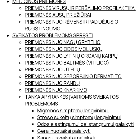
MEDICINOS PRIEMONĖS
PRIEMONĖS VIRUSŲ IR PERŠALIMO PROFILAKTIKAI
PRIEMONĖS AUSŲ PRIEŽIŪRAI
PRIEMONĖS NUO RĖMENS IR PADIDĖJUSIO
RŪGŠTINGUMO
SVEIKATOS PROBLEMOMS SPRĘSTI
PRIEMONĖS NUO NAGŲ GRYBELIO
PRIEMONĖS NUO ODOS MOLIUSKŲ
PRIEMONĖS NUO LYTINIŲ ORGANŲ KARPŲ
PRIEMONĖS NUO BALTMĖS (VITILIGO)
PRIEMONĖS NUO UTĖLIŲ
PRIEMONĖS NUO SEBORĖJINIO DERMATITO
PRIEMONĖS NUO RANDŲ
PRIEMONĖS NUO KNARKIMO
TANKA APYRANKĖS ĮVAIRIOMS SVEIKATOS
PROBLEMOMS
Migrenos simptomų lengvinimui
Streso sukeltų simptomų lengvinimui
Odos elastingumui bei stangrumui palaikyti
Gerai nuotaikai palaikyti
Sąnarių sveikatai palaikyti