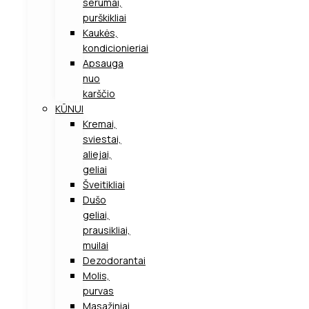
serumai,
purškikliai
Kaukės,
kondicionieriai
Apsauga
nuo
karščio
KŪNUI
Kremai,
sviestai,
aliejai,
geliai
Šveitikliai
Dušo
geliai,
prausikliai,
muilai
Dezodorantai
Molis,
purvas
Masažiniai