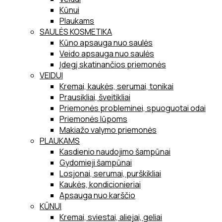
Kūnui
Plaukams
SAULĖS KOSMETIKA
Kūno apsauga nuo saulės
Veido apsauga nuo saulės
Įdegį skatinančios priemonės
VEIDUI
Kremai, kaukės, serumai, tonikai
Prausikliai, šveitikliai
Priemonės probleminei, spuoguotai odai
Priemonės lūpoms
Makiažo valymo priemonės
PLAUKAMS
Kasdienio naudojimo šampūnai
Gydomieji šampūnai
Losjonai, serumai, purškikliai
Kaukės, kondicionieriai
Apsauga nuo karščio
KŪNUI
Kremai, sviestai, aliejai, geliai