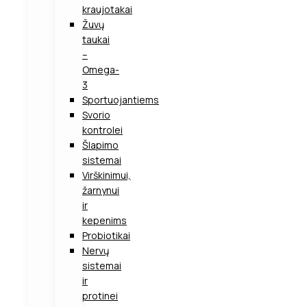
kraujotakai
Žuvų
taukai
–
Omega-
3
Sportuojantiems
Svorio
kontrolei
Šlapimo
sistemai
Virškinimui,
žarnynui
ir
kepenims
Probiotikai
Nervų
sistemai
ir
protinei