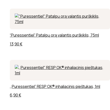
“Puressentiel” Patalpų orą valantis purškiklis, 75ml
13,90
€
,,Puressentiel” RESP OK® inhaliacinis pieštukas, 1ml
6,90
€