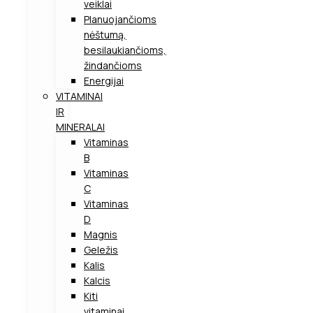
veiklai
Planuojančioms
nėštumą,
besilaukiančioms,
žindančioms
Energijai
VITAMINAI
IR
MINERALAI
Vitaminas
B
Vitaminas
C
Vitaminas
D
Magnis
Geležis
Kalis
Kalcis
Kiti
vitaminai