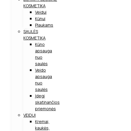
KOSMETIKA
Veidui
Kūnui
Plaukams
SAULĖS
KOSMETIKA
Kūno
apsauga
nuo
saulės
Veido
apsauga
nuo
saulės
Įdegį
skatinančios
priemonės
VEIDUI
Kremai,
kaukės,