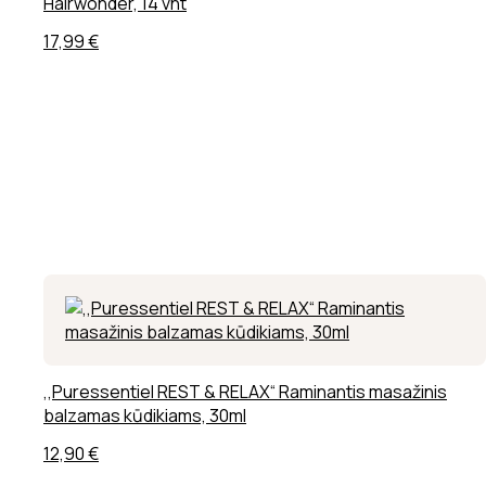
Hairwonder, 14 vnt
17,99
€
,,Puressentiel REST & RELAX“ Raminantis masažinis
balzamas kūdikiams, 30ml
12,90
€