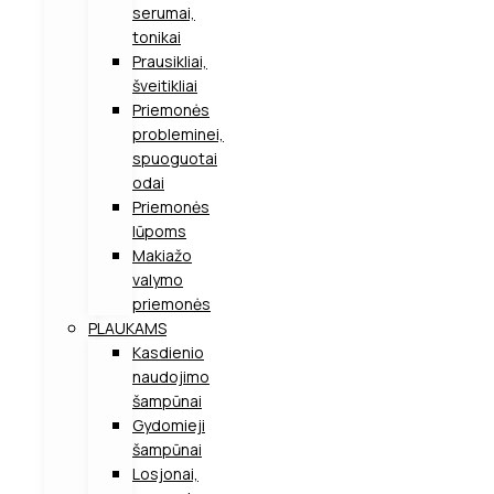
serumai,
tonikai
Prausikliai,
šveitikliai
Priemonės
probleminei,
spuoguotai
odai
Priemonės
lūpoms
Makiažo
valymo
priemonės
PLAUKAMS
Kasdienio
naudojimo
šampūnai
Gydomieji
šampūnai
Losjonai,