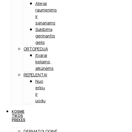
Aliejai
raumenims
ir
sąnariams
Sukibimą
gerinantis
gelis
ORTOPEDIJA
Įtvarai
keliams,
alkūnėms
REPELENTAI
Nuo
erkių
ir
uodų
KOSME
TIKOS
PREKĖS
DERMATOLOGINĖ