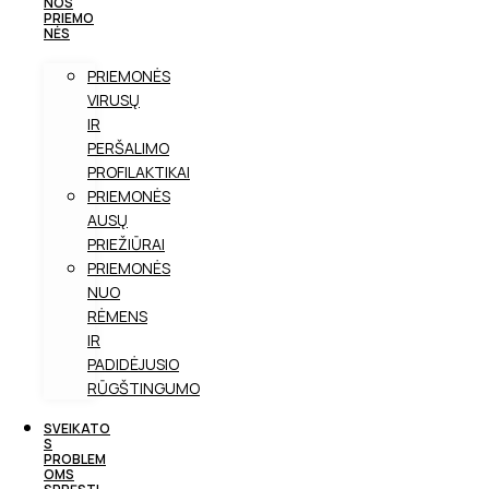
NOS
PRIEMO
NĖS
PRIEMONĖS
VIRUSŲ
IR
PERŠALIMO
PROFILAKTIKAI
PRIEMONĖS
AUSŲ
PRIEŽIŪRAI
PRIEMONĖS
NUO
RĖMENS
IR
PADIDĖJUSIO
RŪGŠTINGUMO
SVEIKATO
S
PROBLEM
OMS