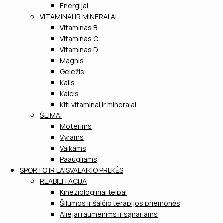
Energijai
VITAMINAI IR MINERALAI
Vitaminas B
Vitaminas C
Vitaminas D
Magnis
Geležis
Kalis
Kalcis
Kiti vitaminai ir mineralai
ŠEIMAI
Moterims
Vyrams
Vaikams
Paaugliams
SPORTO IR LAISVALAIKIO PREKĖS
REABILITACIJA
Kineziologiniai teipai
Šilumos ir šalčio terapijos priemonės
Aliejai raumenims ir sąnariams