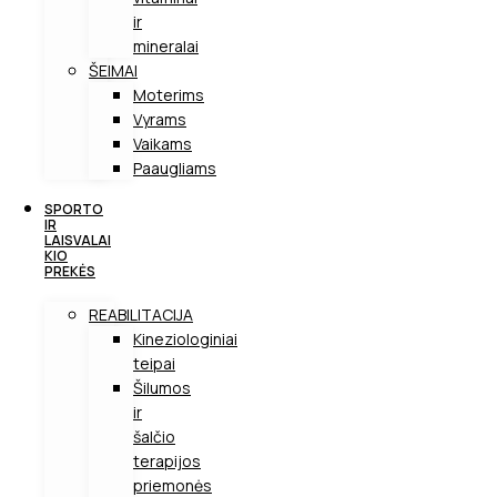
ir
mineralai
ŠEIMAI
Moterims
Vyrams
Vaikams
Paaugliams
SPORTO
IR
LAISVALAI
KIO
PREKĖS
REABILITACIJA
Kineziologiniai
teipai
Šilumos
ir
šalčio
terapijos
priemonės