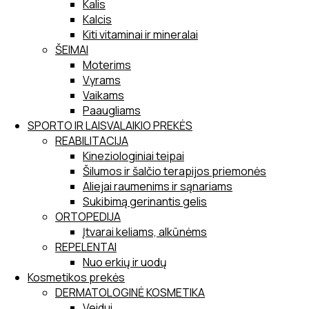
Kalis
Kalcis
Kiti vitaminai ir mineralai
ŠEIMAI
Moterims
Vyrams
Vaikams
Paaugliams
SPORTO IR LAISVALAIKIO PREKĖS
REABILITACIJA
Kineziologiniai teipai
Šilumos ir šalčio terapijos priemonės
Aliejai raumenims ir sąnariams
Sukibimą gerinantis gelis
ORTOPEDIJA
Įtvarai keliams, alkūnėms
REPELENTAI
Nuo erkių ir uodų
Kosmetikos prekės
DERMATOLOGINĖ KOSMETIKA
Veidui