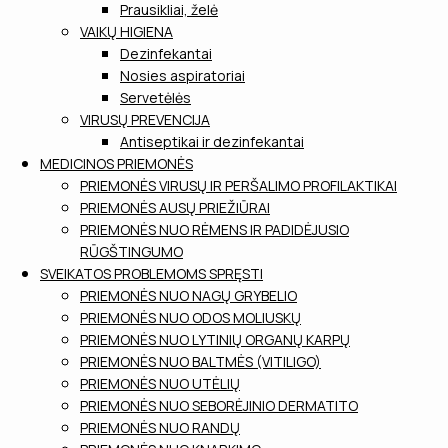
Prausikliai, želė
VAIKŲ HIGIENA
Dezinfekantai
Nosies aspiratoriai
Servetėlės
VIRUSŲ PREVENCIJA
Antiseptikai ir dezinfekantai
MEDICINOS PRIEMONĖS
PRIEMONĖS VIRUSŲ IR PERŠALIMO PROFILAKTIKAI
PRIEMONĖS AUSŲ PRIEŽIŪRAI
PRIEMONĖS NUO RĖMENS IR PADIDĖJUSIO
RŪGŠTINGUMO
SVEIKATOS PROBLEMOMS SPRĘSTI
PRIEMONĖS NUO NAGŲ GRYBELIO
PRIEMONĖS NUO ODOS MOLIUSKŲ
PRIEMONĖS NUO LYTINIŲ ORGANŲ KARPŲ
PRIEMONĖS NUO BALTMĖS (VITILIGO)
PRIEMONĖS NUO UTĖLIŲ
PRIEMONĖS NUO SEBORĖJINIO DERMATITO
PRIEMONĖS NUO RANDŲ