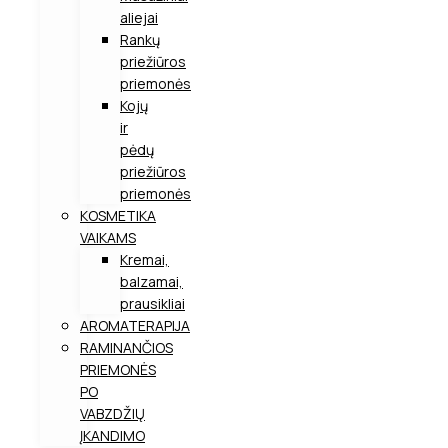
aliejai
Rankų
priežiūros
priemonės
Kojų
ir
pėdų
priežiūros
priemonės
KOSMETIKA
VAIKAMS
Kremai,
balzamai,
prausikliai
AROMATERAPIJA
RAMINANČIOS
PRIEMONĖS
PO
VABZDŽIŲ
ĮKANDIMO