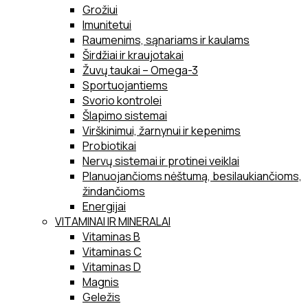
Grožiui
Imunitetui
Raumenims, sąnariams ir kaulams
Širdžiai ir kraujotakai
Žuvų taukai – Omega-3
Sportuojantiems
Svorio kontrolei
Šlapimo sistemai
Virškinimui, žarnynui ir kepenims
Probiotikai
Nervų sistemai ir protinei veiklai
Planuojančioms nėštumą, besilaukiančioms,
žindančioms
Energijai
VITAMINAI IR MINERALAI
Vitaminas B
Vitaminas C
Vitaminas D
Magnis
Geležis