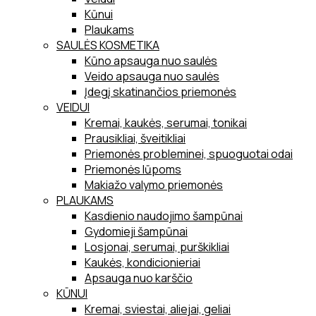
Kūnui
Plaukams
SAULĖS KOSMETIKA
Kūno apsauga nuo saulės
Veido apsauga nuo saulės
Įdegį skatinančios priemonės
VEIDUI
Kremai, kaukės, serumai, tonikai
Prausikliai, šveitikliai
Priemonės probleminei, spuoguotai odai
Priemonės lūpoms
Makiažo valymo priemonės
PLAUKAMS
Kasdienio naudojimo šampūnai
Gydomieji šampūnai
Losjonai, serumai, purškikliai
Kaukės, kondicionieriai
Apsauga nuo karščio
KŪNUI
Kremai, sviestai, aliejai, geliai