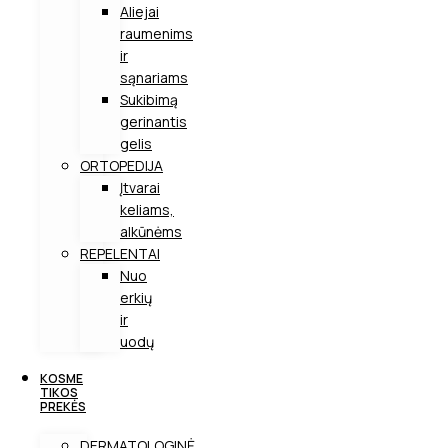
Aliejai
raumenims
ir
sąnariams
Sukibimą
gerinantis
gelis
ORTOPEDIJA
Įtvarai
keliams,
alkūnėms
REPELENTAI
Nuo
erkių
ir
uodų
KOSME
TIKOS
PREKĖS
DERMATOLOGINĖ