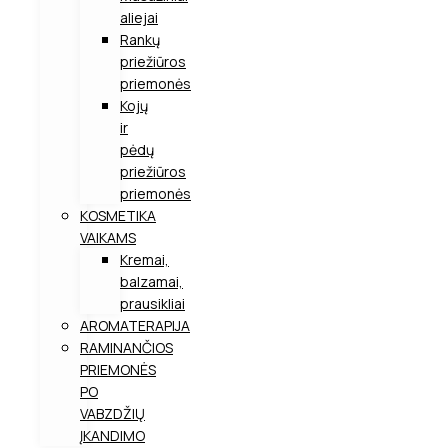
aliejai
Rankų
priežiūros
priemonės
Kojų
ir
pėdų
priežiūros
priemonės
KOSMETIKA
VAIKAMS
Kremai,
balzamai,
prausikliai
AROMATERAPIJA
RAMINANČIOS
PRIEMONĖS
PO
VABZDŽIŲ
ĮKANDIMO