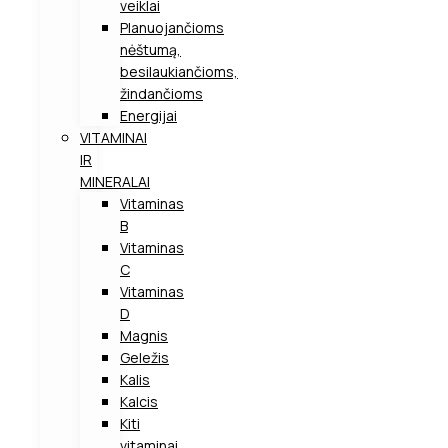
veiklai
Planuojančioms
nėštumą,
besilaukiančioms,
žindančioms
Energijai
VITAMINAI
IR
MINERALAI
Vitaminas
B
Vitaminas
C
Vitaminas
D
Magnis
Geležis
Kalis
Kalcis
Kiti
vitaminai