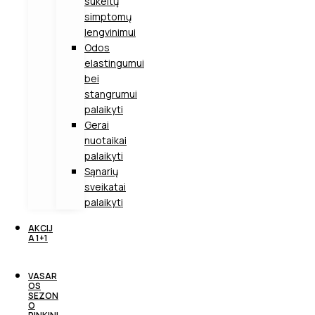
sukeltų
simptomų
lengvinimui
Odos
elastingumui
bei
stangrumui
palaikyti
Gerai
nuotaikai
palaikyti
Sąnarių
sveikatai
palaikyti
AKCIJ
A 1+1
VASAR
OS
SEZON
O