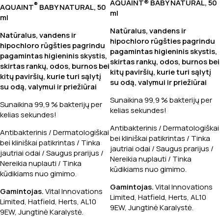
AQUAINT® BABY NATURAL, 50
®
AQUAINT
BABY NATURAL, 50
ml
ml
Natūralus, vandens ir
Natūralus, vandens ir
hipochloro rūgšties pagrindu
hipochloro rūgšties pagrindu
pagamintas higieninis skystis,
pagamintas higieninis skystis,
skirtas rank
ų
, odos, burnos bei
skirtas rank
ų
, odos, burnos bei
kitų paviršių, kurie turi sąlytį
kitų paviršių, kurie turi sąlytį
su odą, valymui ir priežiūrai
su odą, valymui ir priežiūrai
Sunaikina 99,9 % bakterijų per
Sunaikina 99,9 % bakterijų per
kelias sekundes!
kelias sekundes!
Antibakterinis / Dermatologiškai
Antibakterinis / Dermatologiškai
bei kliniškai patikrintas / Tinka
bei kliniškai patikrintas / Tinka
jautriai odai / Saugus prarijus /
jautriai odai / Saugus prarijus /
Nereikia nuplauti / Tinka
Nereikia nuplauti / Tinka
kūdikiams nuo gimimo.
kūdikiams nuo gimimo.
Gamintojas.
Vital Innovations
Gamintojas.
Vital Innovations
Limited, Hatfield, Herts, AL10
Limited, Hatfield, Herts, AL10
9EW, Jungtinė Karalystė.
9EW, Jungtinė Karalystė.