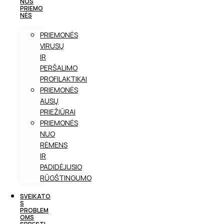
NOS
PRIEMO
NĖS
PRIEMONĖS
VIRUSŲ
IR
PERŠALIMO
PROFILAKTIKAI
PRIEMONĖS
AUSŲ
PRIEŽIŪRAI
PRIEMONĖS
NUO
RĖMENS
IR
PADIDĖJUSIO
RŪGŠTINGUMO
SVEIKATO
S
PROBLEM
OMS