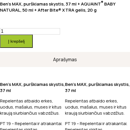
19,99 €.
13,99 €.
®
Ben’s MAX, purškiamas skystis, 37 ml +
AQUAINT
BABY
NATURAL, 50 ml + After Bite® XTRA gelis, 20 g
produkto
kiekis:
Į krepšelį
Atostogoms
prie
ežero
Aprašymas
Ben’s MAX, purškiamas skystis,
Ben’s MAX, purškiamas skystis,
37 ml
37 ml
Repelentas atbaido erkes,
Repelentas atbaido erkes,
uodus, mašalus, muses ir kitus
uodus, mašalus, muses ir kitus
kraują siurbiančius vabzdžius.
kraują siurbiančius vabzdžius.
PT 19 – Repelentai ir atrakantai.
PT 19 – Repelentai ir atrakantai.
Repelentas skirtas
Repelentas skirtas