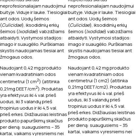
neprofesionaliajam naudojimui
neprofesionaliajam naudojimui
buityje. Viduje ir lauke. Tiesiogiai
buityje. Viduje ir lauke. Tiesiogiai
ant odos. Uodų šeimos
ant odos. Uodų šeimos
(
Culicidae
), iksodidinių erkių
(
Culicidae
), iksodidinių erkių
šeimos (
Ixodidae
) vabzdžiams
šeimos (
Ixodidae
) vabzdžiams
atbaidyti. Vystymosi stadijos:
atbaidyti. Vystymosi stadijos:
imago ir suaugėlio. Purškiamas
imago ir suaugėlio. Purškiamas
skystis naudojamas tiesiai ant
skystis naudojamas tiesiai ant
žmogaus odos.
žmogaus odos.
Naudojant 0,42 mg produkto
Naudojant 0,42 mg produkto
vienam kvadratiniam odos
vienam kvadratiniam odos
2
centimetrui (1 cm2) (atitinka
centimetrui (1 cm
) (atitinka
0,21mg DEET/cm2). Produktas
2
0,21mg DEET/cm
). Produktas
yra efektyvus iki 4 val. prieš
yra efektyvus iki 4 val. prieš
uodus, iki 3 valandų prieš
uodus, iki 3 valandų prieš
tropinius uodus ir iki 4,5 val.
tropinius uodus ir iki 4,5 val.
prieš erkes. Didžiausias leistinas
prieš erkes. Didžiausias leistinas
produkto papurškimų skaičius
produkto papurškimų skaičius
per dieną: suaugusiems – 35
per dieną: suaugusiems – 35
kartai, vaikams vyresniems nei
kartai, vaikams vyresniems nei