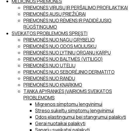
MEDICINOS PRIEMONĖS
PRIEMONĖS VIRUSŲ IR PERŠALIMO PROFILAKTIKAI
PRIEMONĖS AUSŲ PRIEŽIŪRAI
PRIEMONĖS NUO RĖMENS IR PADIDĖJUSIO
RŪGŠTINGUMO
SVEIKATOS PROBLEMOMS SPRĘSTI
PRIEMONĖS NUO NAGŲ GRYBELIO
PRIEMONĖS NUO ODOS MOLIUSKŲ
PRIEMONĖS NUO LYTINIŲ ORGANŲ KARPŲ
PRIEMONĖS NUO BALTMĖS (VITILIGO)
PRIEMONĖS NUO UTĖLIŲ
PRIEMONĖS NUO SEBORĖJINIO DERMATITO
PRIEMONĖS NUO RANDŲ
PRIEMONĖS NUO KNARKIMO
TANKA APYRANKĖS ĮVAIRIOMS SVEIKATOS
PROBLEMOMS
Migrenos simptomų lengvinimui
Streso sukeltų simptomų lengvinimui
Odos elastingumui bei stangrumui palaikyti
Gerai nuotaikai palaikyti
Sąnarių sveikatai palaikyti