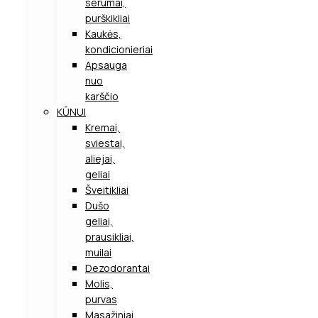
serumai,
purškikliai
Kaukės,
kondicionieriai
Apsauga
nuo
karščio
KŪNUI
Kremai,
sviestai,
aliejai,
geliai
Šveitikliai
Dušo
geliai,
prausikliai,
muilai
Dezodorantai
Molis,
purvas
Masažiniai