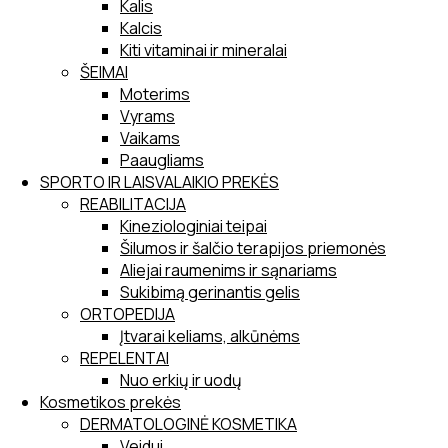
Kalis
Kalcis
Kiti vitaminai ir mineralai
ŠEIMAI
Moterims
Vyrams
Vaikams
Paaugliams
SPORTO IR LAISVALAIKIO PREKĖS
REABILITACIJA
Kineziologiniai teipai
Šilumos ir šalčio terapijos priemonės
Aliejai raumenims ir sąnariams
Sukibimą gerinantis gelis
ORTOPEDIJA
Įtvarai keliams, alkūnėms
REPELENTAI
Nuo erkių ir uodų
Kosmetikos prekės
DERMATOLOGINĖ KOSMETIKA
Veidui