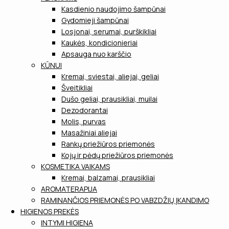
Kasdienio naudojimo šampūnai
Gydomieji šampūnai
Losjonai, serumai, purškikliai
Kaukės, kondicionieriai
Apsauga nuo karščio
KŪNUI
Kremai, sviestai, aliejai, geliai
Šveitikliai
Dušo geliai, prausikliai, muilai
Dezodorantai
Molis, purvas
Masažiniai aliejai
Rankų priežiūros priemonės
Kojų ir pėdų priežiūros priemonės
KOSMETIKA VAIKAMS
Kremai, balzamai, prausikliai
AROMATERAPIJA
RAMINANČIOS PRIEMONĖS PO VABZDŽIŲ ĮKANDIMO
HIGIENOS PREKĖS
INTYMI HIGIENA