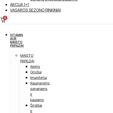
AKCIJA 1+1
VASAROS SEZONO RINKINIAI
0
VITAMIN
AI IR
MAISTO
PAPILDAI
MAISTO
PAPILDAI
Akims
Grožiui
Imunitetui
Raumenims,
sąnariams
ir
kaulams
Širdžiai
ir