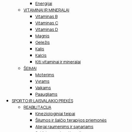
Energijai
VITAMINAI IR MINERALAI
Vitaminas B
Vitaminas C
Vitaminas D
Magnis
Geležis
Kalis
Kalcis
Kiti vitaminai ir mineralai
ŠEIMAI
Moterims
Vyrams
Vaikams
Paaugliams
SPORTO IR LAISVALAIKIO PREKĖS
REABILITACIJA
Kineziologiniai teipai
Šilumos ir šalčio terapijos priemonės
Aliejai raumenims ir sąnariams