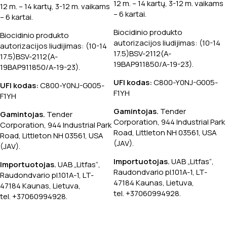
12 m. – 14 kartų, 3-12 m. vaikams
12 m. – 14 kartų, 3-12 m. vaikams
– 6 kartai.
– 6 kartai.
Biocidinio produkto
Biocidinio produkto
autorizacijos liudijimas: (10-14
autorizacijos liudijimas: (10-14
17.5)BSV-2112(A-
17.5)BSV-2112(A-
19BAP911850/A-19-23).
19BAP911850/A-19-23).
UFI kodas:
C800-Y0NJ-G005-
UFI kodas:
C800-Y0NJ-G005-
F1YH
F1YH
Gamintojas.
Tender
Gamintojas.
Tender
Corporation, 944 Industrial Park
Corporation, 944 Industrial Park
Road, Littleton NH 03561, USA
Road, Littleton NH 03561, USA
(JAV).
(JAV).
Importuotojas.
UAB „Litfas“,
Importuotojas.
UAB „Litfas“,
Raudondvario pl.101A-1, LT-
Raudondvario pl.101A-1, LT-
47184 Kaunas, Lietuva,
47184 Kaunas, Lietuva,
tel. +37060994928.
tel. +37060994928.