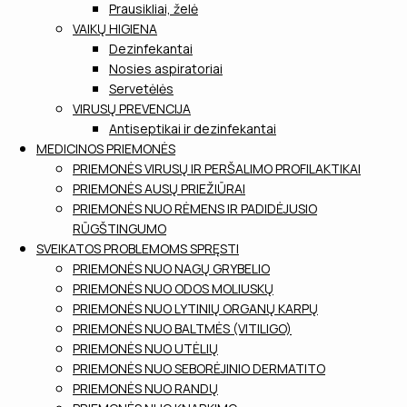
Prausikliai, želė
VAIKŲ HIGIENA
Dezinfekantai
Nosies aspiratoriai
Servetėlės
VIRUSŲ PREVENCIJA
Antiseptikai ir dezinfekantai
MEDICINOS PRIEMONĖS
PRIEMONĖS VIRUSŲ IR PERŠALIMO PROFILAKTIKAI
PRIEMONĖS AUSŲ PRIEŽIŪRAI
PRIEMONĖS NUO RĖMENS IR PADIDĖJUSIO
RŪGŠTINGUMO
SVEIKATOS PROBLEMOMS SPRĘSTI
PRIEMONĖS NUO NAGŲ GRYBELIO
PRIEMONĖS NUO ODOS MOLIUSKŲ
PRIEMONĖS NUO LYTINIŲ ORGANŲ KARPŲ
PRIEMONĖS NUO BALTMĖS (VITILIGO)
PRIEMONĖS NUO UTĖLIŲ
PRIEMONĖS NUO SEBORĖJINIO DERMATITO
PRIEMONĖS NUO RANDŲ