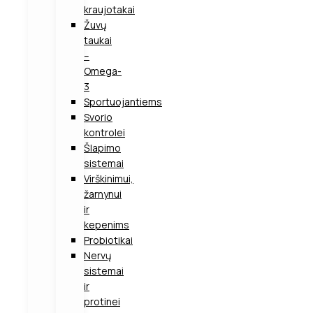
kraujotakai
Žuvų
taukai
–
Omega-
3
Sportuojantiems
Svorio
kontrolei
Šlapimo
sistemai
Virškinimui,
žarnynui
ir
kepenims
Probiotikai
Nervų
sistemai
ir
protinei