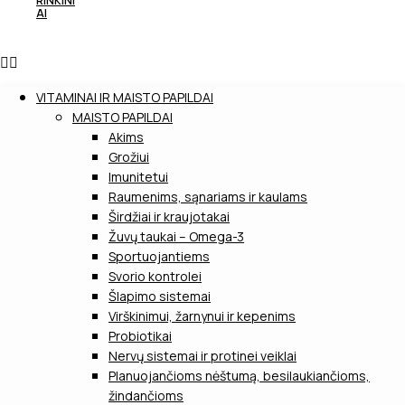
RINKINI
AI
VITAMINAI IR MAISTO PAPILDAI
MAISTO PAPILDAI
Akims
Grožiui
Imunitetui
Raumenims, sąnariams ir kaulams
Širdžiai ir kraujotakai
Žuvų taukai – Omega-3
Sportuojantiems
Svorio kontrolei
Šlapimo sistemai
Virškinimui, žarnynui ir kepenims
Probiotikai
Nervų sistemai ir protinei veiklai
Planuojančioms nėštumą, besilaukiančioms,
žindančioms