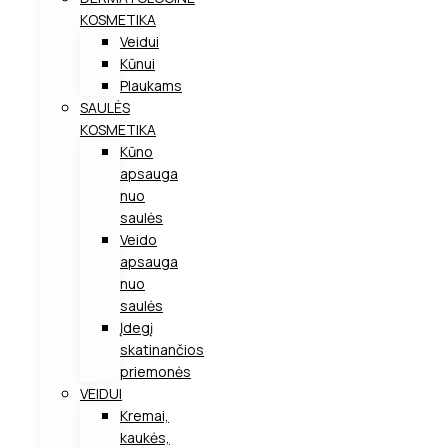
KOSMETIKA
Veidui
Kūnui
Plaukams
SAULĖS
KOSMETIKA
Kūno
apsauga
nuo
saulės
Veido
apsauga
nuo
saulės
Įdegį
skatinančios
priemonės
VEIDUI
Kremai,
kaukės,