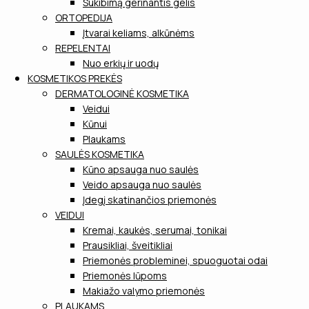
Sukibimą gerinantis gelis
ORTOPEDIJA
Įtvarai keliams, alkūnėms
REPELENTAI
Nuo erkių ir uodų
KOSMETIKOS PREKĖS
DERMATOLOGINĖ KOSMETIKA
Veidui
Kūnui
Plaukams
SAULĖS KOSMETIKA
Kūno apsauga nuo saulės
Veido apsauga nuo saulės
Įdegį skatinančios priemonės
VEIDUI
Kremai, kaukės, serumai, tonikai
Prausikliai, šveitikliai
Priemonės probleminei, spuoguotai odai
Priemonės lūpoms
Makiažo valymo priemonės
PLAUKAMS