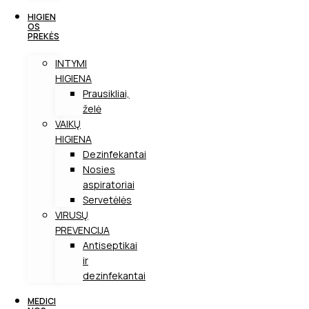
HIGIEN
OS
PREKĖS
INTYMI
HIGIENA
Prausikliai,
želė
VAIKŲ
HIGIENA
Dezinfekantai
Nosies
aspiratoriai
Servetėlės
VIRUSŲ
PREVENCIJA
Antiseptikai
ir
dezinfekantai
MEDICI