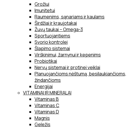
Grožiui
Imunitetui
Raumenims, sąnariams ir kaulams
Širdžiai ir kraujotakai
Žuvų taukai – Omega-3
Sportuojantiems
Svorio kontrolei
Šlapimo sistemai
Virškinimui, žarnynui ir kepenims
Probiotikai
Nervų sistemai ir protinei veiklai
Planuojančioms nėštumą, besilaukiančioms,
žindančioms
Energijai
VITAMINAI IR MINERALAI
Vitaminas B
Vitaminas C
Vitaminas D
Magnis
Geležis