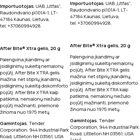
Importuotojas.
UAB „Litfas“,
Importuotojas.
UAB „Litfas“,
Raudondvario pl.101A-1, LT-
Raudondvario pl.101A-1, LT-
47184 Kaunas, Lietuva,
47184 Kaunas, Lietuva,
tel. +37060994928.
tel. +37060994928.
After Bite® Xtra gelis, 20 g
After Bite® Xtra gelis, 20 g
Palengvina įkandimų ar
Palengvina įkandimų ar
įsidilginimų sukeltą nemalonų
įsidilginimų sukeltą nemalonų
pojūtį. After Bite XTRA gelis
pojūtį. After Bite XTRA gelis
mažina net stiprių įkandimų,
mažina net stiprių įkandimų,
įsidilginimų sukeltą diskomforto
įsidilginimų sukeltą diskomforto
pojūtį. After Bite XTRA kaip
pojūtį. After Bite XTRA kaip
patikima, nemalonų niežulio
patikima, nemalonų niežulio
pojūtį mažinanti, priemonė
pojūtį mažinanti, priemonė
žinoma nuo 1975 metų.
žinoma nuo 1975 metų.
Gamintojas.
Tender
Gamintojas.
Tender
Corporation, 944 Industrial Park
Corporation, 944 Industrial Park
Road, Littleton NH 03561, USA
Road, Littleton NH 03561, USA