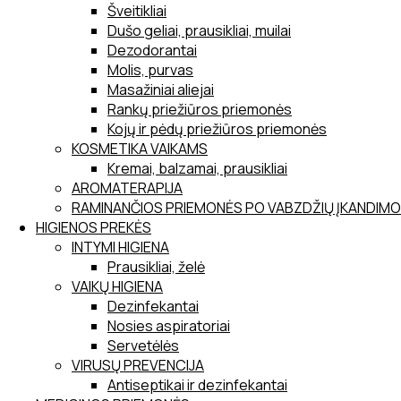
Šveitikliai
Dušo geliai, prausikliai, muilai
Dezodorantai
Molis, purvas
Masažiniai aliejai
Rankų priežiūros priemonės
Kojų ir pėdų priežiūros priemonės
KOSMETIKA VAIKAMS
Kremai, balzamai, prausikliai
AROMATERAPIJA
RAMINANČIOS PRIEMONĖS PO VABZDŽIŲ ĮKANDIMO
HIGIENOS PREKĖS
INTYMI HIGIENA
Prausikliai, želė
VAIKŲ HIGIENA
Dezinfekantai
Nosies aspiratoriai
Servetėlės
VIRUSŲ PREVENCIJA
Antiseptikai ir dezinfekantai