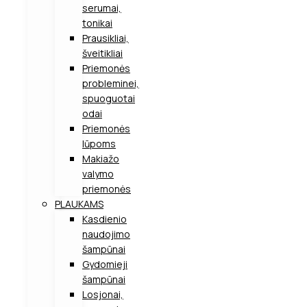
serumai,
tonikai
Prausikliai,
šveitikliai
Priemonės
probleminei,
spuoguotai
odai
Priemonės
lūpoms
Makiažo
valymo
priemonės
PLAUKAMS
Kasdienio
naudojimo
šampūnai
Gydomieji
šampūnai
Losjonai,