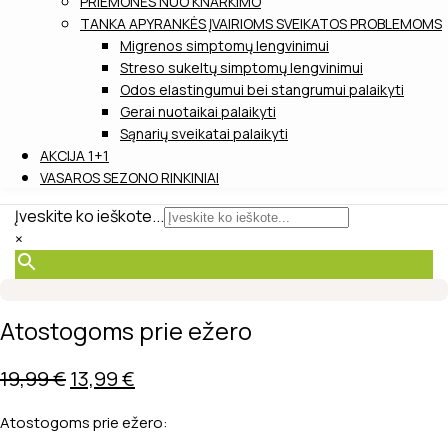
PRIEMONĖS NUO KNARKIMO
TANKA APYRANKĖS ĮVAIRIOMS SVEIKATOS PROBLEMOMS
Migrenos simptomų lengvinimui
Streso sukeltų simptomų lengvinimui
Odos elastingumui bei stangrumui palaikyti
Gerai nuotaikai palaikyti
Sąnarių sveikatai palaikyti
AKCIJA 1+1
VASAROS SEZONO RINKINIAI
Įveskite ko ieškote...
×
-30%
Atostogoms prie ežero
Original
Current
19,99
€
13,99
€
price
price
Atostogoms prie ežero:
was:
is: