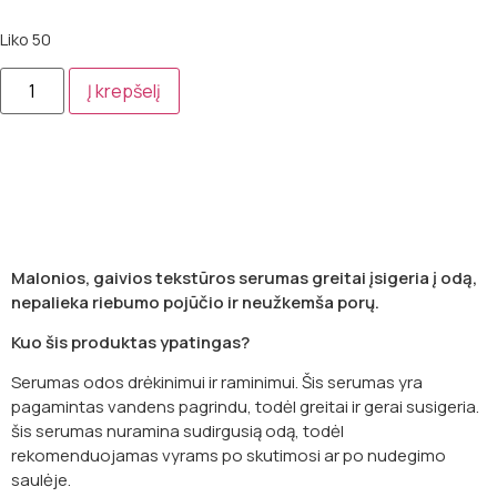
Liko 50
Į krepšelį
Aprašymas
Malonios, gaivios tekstūros serumas greitai įsigeria į odą,
nepalieka riebumo pojūčio ir neužkemša porų.
Kuo šis produktas ypatingas?
Serumas odos drėkinimui ir raminimui. Šis serumas yra
pagamintas vandens pagrindu, todėl greitai ir gerai susigeria.
šis serumas nuramina sudirgusią odą, todėl
rekomenduojamas vyrams po skutimosi ar po nudegimo
saulėje.