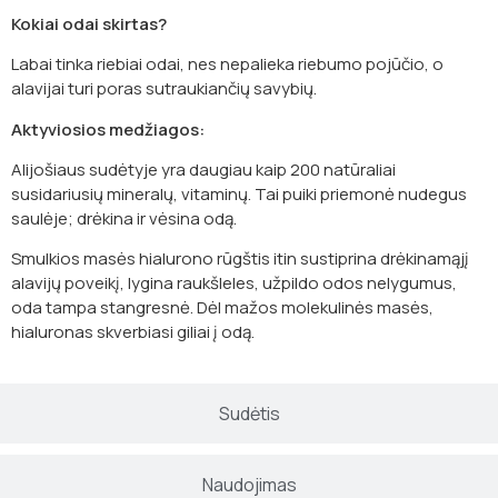
Kokiai odai skirtas
?
Labai tinka riebiai odai, nes nepalieka riebumo pojūčio, o
alavijai turi poras sutraukiančių savybių.
Aktyviosios medžiagos:
Alijošiaus sudėtyje yra daugiau kaip 200 natūraliai
susidariusių mineralų, vitaminų. Tai puiki priemonė nudegus
saulėje; drėkina ir vėsina odą.
Smulkios masės hialurono rūgštis itin sustiprina drėkinamąjį
alavijų poveikį, lygina raukšleles, užpildo odos nelygumus,
oda tampa stangresnė. Dėl mažos molekulinės masės,
hialuronas skverbiasi giliai į odą.
Sudėtis
Naudojimas