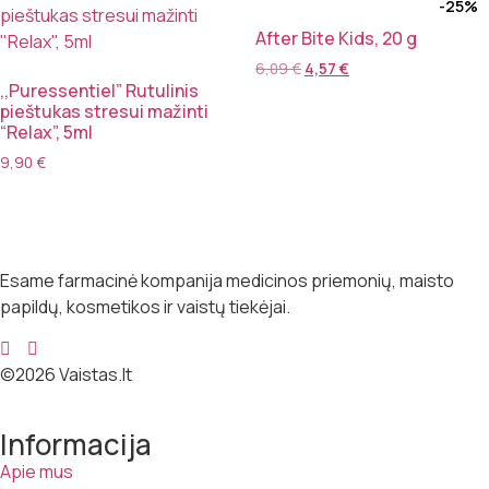
-25%
After Bite Kids, 20 g
6,09
€
4,57
€
,,Puressentiel” Rutulinis
pieštukas stresui mažinti
“Relax”, 5ml
9,90
€
Esame farmacinė kompanija medicinos priemonių, maisto
papildų, kosmetikos ir vaistų tiekėjai.
©2026 Vaistas.lt
Informacija
Apie mus