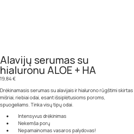
Alavijų serumas su
hialuronu ALOE + HA
19,84
€
Drėkinamasis serumas su alavijais ir hialurono rūgštimi skirtas
mišriai, riebiai odai, esant išsiplėtusioms poroms,
spuogeliams. Tinka visų tipų odai.
Intensyvus drėkinimas
Nekemša porų
Nepamainomas vasaros palydovas!