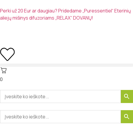
Perki už 20 Eur ar daugiau? Pridedame „Puressentiel“ Eterinių
aliejų mišinys difuzoriams „RELAX“ DOVANŲ!
0