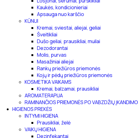
Losjonai, serumai, purškikliai
Kaukės, kondicionieriai
Apsauga nuo karščio
KŪNUI
Kremai, sviestai, aliejai, geliai
Šveitikliai
Dušo geliai, prausikliai, muilai
Dezodorantai
Molis, purvas
Masažiniai aliejai
Rankų priežiūros priemonės
Kojų ir pėdų priežiūros priemonės
KOSMETIKA VAIKAMS
Kremai, balzamai, prausikliai
AROMATERAPIJA
RAMINANČIOS PRIEMONĖS PO VABZDŽIŲ ĮKANDIMO
HIGIENOS PREKĖS
INTYMI HIGIENA
Prausikliai, želė
VAIKŲ HIGIENA
Dezinfekantai