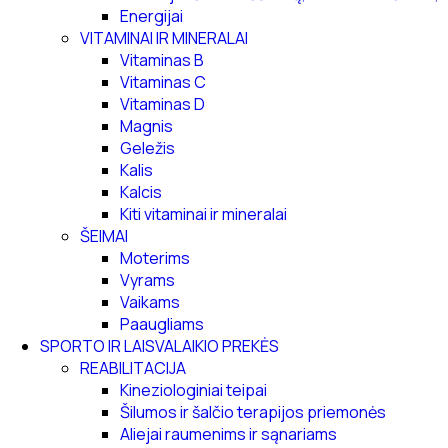
Energijai
VITAMINAI IR MINERALAI
Vitaminas B
Vitaminas C
Vitaminas D
Magnis
Geležis
Kalis
Kalcis
Kiti vitaminai ir mineralai
ŠEIMAI
Moterims
Vyrams
Vaikams
Paaugliams
SPORTO IR LAISVALAIKIO PREKĖS
REABILITACIJA
Kineziologiniai teipai
Šilumos ir šalčio terapijos priemonės
Aliejai raumenims ir sąnariams