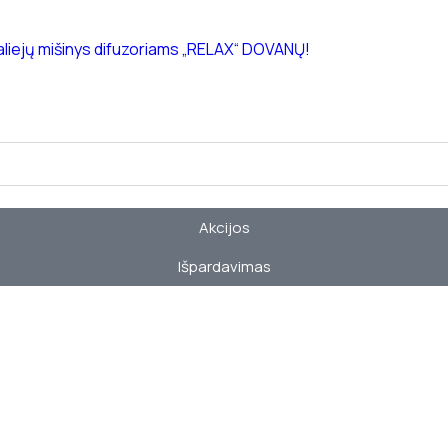
 aliejų mišinys difuzoriams „RELAX“ DOVANŲ!
Akcijos
Išpardavimas