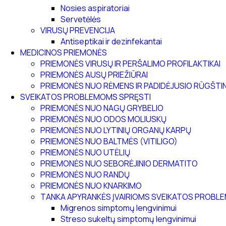
Nosies aspiratoriai
Servetėlės
VIRUSŲ PREVENCIJA
Antiseptikai ir dezinfekantai
MEDICINOS PRIEMONĖS
PRIEMONĖS VIRUSŲ IR PERŠALIMO PROFILAKTIKAI
PRIEMONĖS AUSŲ PRIEŽIŪRAI
PRIEMONĖS NUO RĖMENS IR PADIDĖJUSIO RŪGŠT
SVEIKATOS PROBLEMOMS SPRĘSTI
PRIEMONĖS NUO NAGŲ GRYBELIO
PRIEMONĖS NUO ODOS MOLIUSKŲ
PRIEMONĖS NUO LYTINIŲ ORGANŲ KARPŲ
PRIEMONĖS NUO BALTMĖS (VITILIGO)
PRIEMONĖS NUO UTĖLIŲ
PRIEMONĖS NUO SEBORĖJINIO DERMATITO
PRIEMONĖS NUO RANDŲ
PRIEMONĖS NUO KNARKIMO
TANKA APYRANKĖS ĮVAIRIOMS SVEIKATOS PROB
Migrenos simptomų lengvinimui
Streso sukeltų simptomų lengvinimui