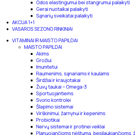
Odos elastingumui bei stangrumui palaikyti
Gerai nuotaikai palaikyti
Sąnarių sveikatai palaikyti
AKCIJA 1+1
VASAROS SEZONO RINKINIAI
VITAMINAI IR MAISTO PAPILDAI
MAISTO PAPILDAI
Akims
Grožiui
Imunitetui
Raumenims, sąnariams ir kaulams
Širdžiai ir kraujotakai
Žuvų taukai – Omega-3
Sportuojantiems
Svorio kontrolei
Šlapimo sistemai
Virškinimui, žarnynui ir kepenims
Probiotikai
Nervų sistemai ir protinei veiklai
Planuojančioms nėštumą, besilaukiančioms, 