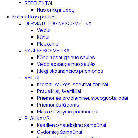
REPELENTAI
Nuo erkių ir uodų
Kosmetikos prekės
DERMATOLOGINĖ KOSMETIKA
Veidui
Kūnui
Plaukams
SAULĖS KOSMETIKA
Kūno apsauga nuo saulės
Veido apsauga nuo saulės
Įdegį skatinančios priemonės
VEIDUI
Kremai, kaukės, serumai, tonikai
Prausikliai, šveitikliai
Priemonės probleminei, spuoguotai odai
Priemonės lūpoms
Makiažo valymo priemonės
PLAUKAMS
Kasdienio naudojimo šampūnai
Gydomieji šampūnai