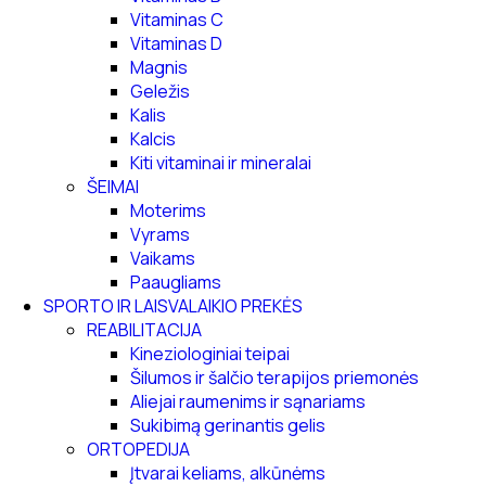
Vitaminas C
Vitaminas D
Magnis
Geležis
Kalis
Kalcis
Kiti vitaminai ir mineralai
ŠEIMAI
Moterims
Vyrams
Vaikams
Paaugliams
SPORTO IR LAISVALAIKIO PREKĖS
REABILITACIJA
Kineziologiniai teipai
Šilumos ir šalčio terapijos priemonės
Aliejai raumenims ir sąnariams
Sukibimą gerinantis gelis
ORTOPEDIJA
Įtvarai keliams, alkūnėms