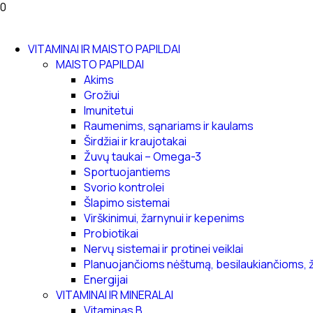
0
VITAMINAI IR MAISTO PAPILDAI
MAISTO PAPILDAI
Akims
Grožiui
Imunitetui
Raumenims, sąnariams ir kaulams
Širdžiai ir kraujotakai
Žuvų taukai – Omega-3
Sportuojantiems
Svorio kontrolei
Šlapimo sistemai
Virškinimui, žarnynui ir kepenims
Probiotikai
Nervų sistemai ir protinei veiklai
Planuojančioms nėštumą, besilaukiančioms, 
Energijai
VITAMINAI IR MINERALAI
Vitaminas B