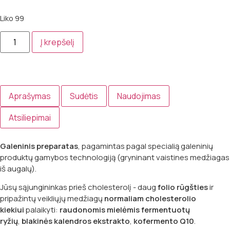
Liko 99
Į krepšelį
Aprašymas
Sudėtis
Naudojimas
Atsiliepimai
Galeninis preparatas
, pagamintas pagal specialią galeninių
produktų gamybos technologiją (gryninant vaistines medžiagas
iš augalų).
Jūsų sąjungininkas prieš cholesterolį - daug
folio rūgšties
ir
pripažintų veikliųjų medžiagų
normaliam cholesterolio
kiekiui
palaikyti:
raudonomis mielėmis fermentuotų
ryžių
,
blakinės kalendros ekstrakto
,
kofermento Q10
.