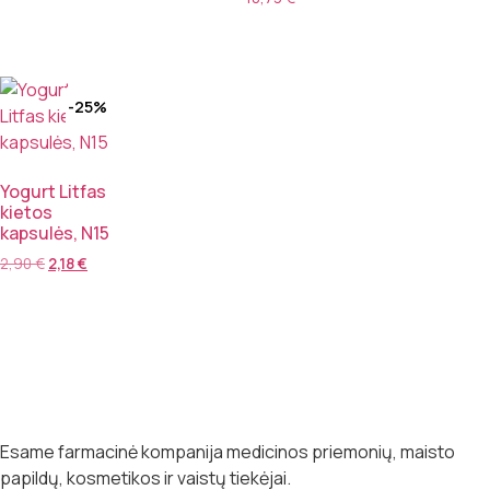
-25%
Yogurt Litfas
kietos
kapsulės, N15
2,90
€
2,18
€
Esame farmacinė kompanija medicinos priemonių, maisto
papildų, kosmetikos ir vaistų tiekėjai.