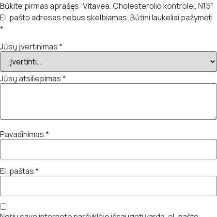
Būkite pirmas aprašęs “Vitavea. Cholesterolio kontrolei, N15”
El. pašto adresas nebus skelbiamas.
Būtini laukeliai pažymėti
*
Jūsų įvertinimas
*
Jūsų atsiliepimas
*
Pavadinimas
*
El. paštas
*
Noriu savo interneto naršyklėje išsaugoti vardą, el. pašto