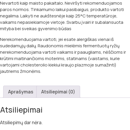
Nevartoti kaip maisto pakaitalo. Neviršyti rekomenduojamos
paros normos. Tinkamumo laikui pasibaigus, produkto vartoti
negalima. Laikyti ne aukštesnėje kaip 25°C temperatūroje,
vaikams nepasiekiamoje vietoje. Svarbu įvairi ir subalansuota
mityba bei sveikas gyvenimo būdas
Nerekomenduojama vartoti, jei esate alergiškas vienai iš
sudedamųjų dalių. Raudonomis mielėmis fermentuotų ryžių
nerekomenduojama vartoti vaikams ir paaugliams, nėščioms ir
krūtimi maitinančioms moterims, statinams (vaistams, kurie
vartojami cholesterolio kiekiui kraujo plazmoje sumažinti)
jautriems žmonėms.
Aprašymas
Atsiliepimai (0)
Atsiliepimai
Atsiliepimų dar nėra.