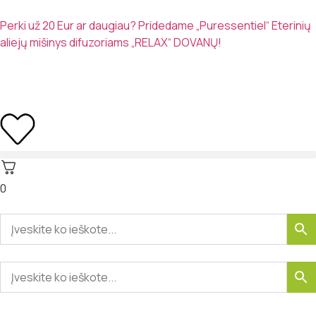
Perki už 20 Eur ar daugiau? Pridedame „Puressentiel“ Eterinių
aliejų mišinys difuzoriams „RELAX“ DOVANŲ!
0