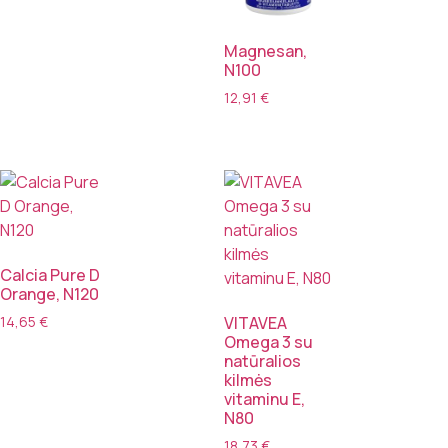
Magnesan,
N100
12,91
€
Calcia Pure D
Orange, N120
14,65
€
VITAVEA
Omega 3 su
natūralios
kilmės
vitaminu E,
N80
18,73
€