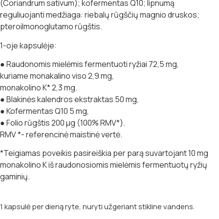
(Coriandrum sativum); kofermentas Q10; lipnumą
reguliuojanti medžiaga: riebalų rūgščių magnio druskos;
pteroilmonoglutamo rūgštis.
1-oje kapsulėje:
● Raudonomis mielėmis fermentuoti ryžiai 72,5 mg,
kuriame monakalino viso 2,9 mg,
monakolino K* 2,3 mg.
● Blakinės kalendros ekstraktas 50 mg,
● Kofermentas Q10 5 mg,
● Folio rūgštis 200 µg (100% RMV*).
RMV *- referencinė maistinė vertė.
*Teigiamas poveikis pasireiškia per parą suvartojant 10 mg
monakolino K iš raudonosiomis mielėmis fermentuotų ryžių
gaminių.
1 kapsulė per dieną ryte, nuryti užgeriant stikline vandens.