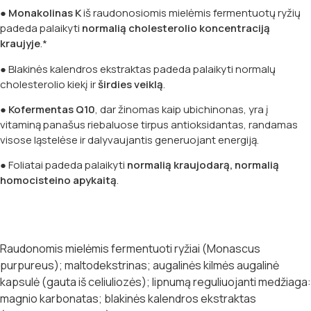
●
Monakolinas K
iš raudonosiomis mielėmis fermentuotų ryžių
padeda palaikyti
normalią cholesterolio koncentraciją
kraujyje
.*
● Blakinės kalendros ekstraktas padeda palaikyti normalų
cholesterolio kiekį ir
širdies veiklą
.
●
Kofermentas Q10
, dar žinomas kaip ubichinonas, yra į
vitaminą panašus riebaluose tirpus antioksidantas, randamas
visose ląstelėse ir dalyvaujantis generuojant energiją.
● Foliatai padeda palaikyti
normalią kraujodarą, normalią
homocisteino apykaitą
.
Raudonomis mielėmis fermentuoti ryžiai (Monascus
purpureus); maltodekstrinas; augalinės kilmės augalinė
kapsulė (gauta iš celiuliozės); lipnumą reguliuojanti medžiaga:
magnio karbonatas; blakinės kalendros ekstraktas