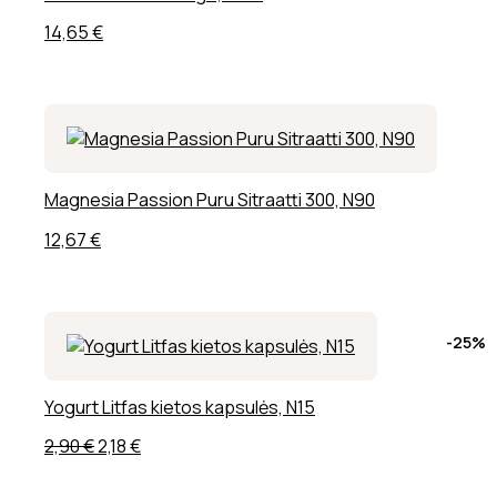
14,65
€
Magnesia Passion Puru Sitraatti 300, N90
12,67
€
-25%
Yogurt Litfas kietos kapsulės, N15
Original
Current
2,90
€
2,18
€
price
price
was:
is: