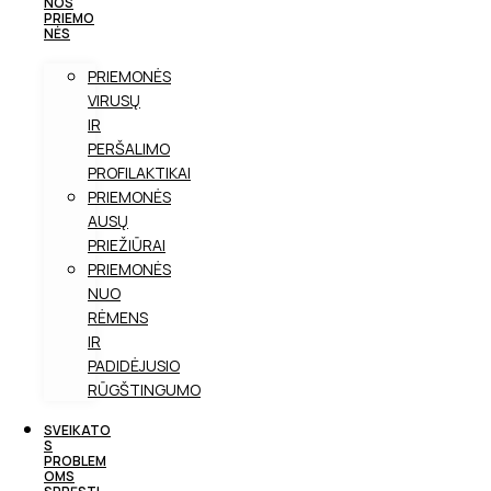
NOS
PRIEMO
NĖS
PRIEMONĖS
VIRUSŲ
IR
PERŠALIMO
PROFILAKTIKAI
PRIEMONĖS
AUSŲ
PRIEŽIŪRAI
PRIEMONĖS
NUO
RĖMENS
IR
PADIDĖJUSIO
RŪGŠTINGUMO
SVEIKATO
S
PROBLEM
OMS