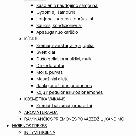
Kasdienio naudojimo šampūnai
Gydomieji šampūnai
Losjonai, serumai, purškikliai
Kaukės, kondicionieriai
Apsauga nuo karščio
KŪNUI
Kremai, sviestai, aliejai, geliai
Šveitikliai
Dušo geliai, prausikliai, muilai
Dezodorantai
Molis, purvas
Masažiniai aliejai
Rankų priežiūros priemonės
Kojų ir pėdų priežiūros priemonės
KOSMETIKA VAIKAMS
Kremai, balzamai, prausikliai
AROMATERAPIJA
RAMINANČIOS PRIEMONĖS PO VABZDŽIŲ ĮKANDIMO
HIGIENOS PREKĖS
INTYMI HIGIENA