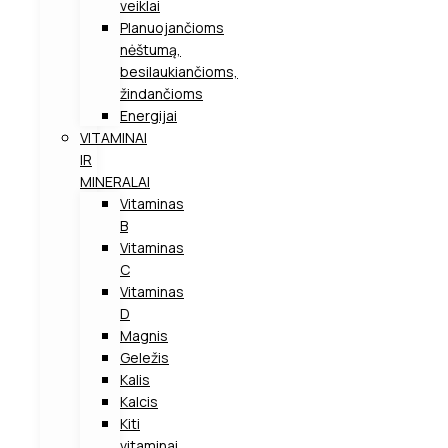
veiklai
Planuojančioms
nėštumą,
besilaukiančioms,
žindančioms
Energijai
VITAMINAI
IR
MINERALAI
Vitaminas
B
Vitaminas
C
Vitaminas
D
Magnis
Geležis
Kalis
Kalcis
Kiti
vitaminai