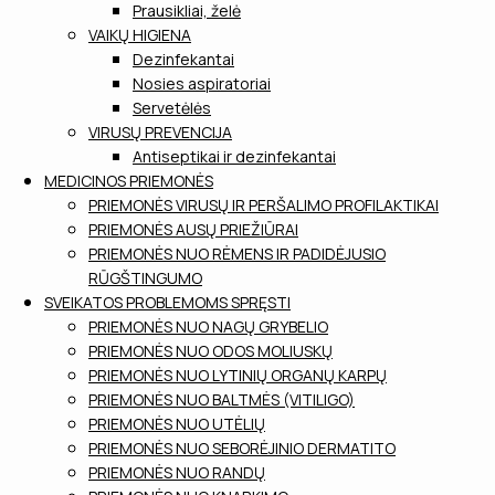
Prausikliai, želė
VAIKŲ HIGIENA
Dezinfekantai
Nosies aspiratoriai
Servetėlės
VIRUSŲ PREVENCIJA
Antiseptikai ir dezinfekantai
MEDICINOS PRIEMONĖS
PRIEMONĖS VIRUSŲ IR PERŠALIMO PROFILAKTIKAI
PRIEMONĖS AUSŲ PRIEŽIŪRAI
PRIEMONĖS NUO RĖMENS IR PADIDĖJUSIO
RŪGŠTINGUMO
SVEIKATOS PROBLEMOMS SPRĘSTI
PRIEMONĖS NUO NAGŲ GRYBELIO
PRIEMONĖS NUO ODOS MOLIUSKŲ
PRIEMONĖS NUO LYTINIŲ ORGANŲ KARPŲ
PRIEMONĖS NUO BALTMĖS (VITILIGO)
PRIEMONĖS NUO UTĖLIŲ
PRIEMONĖS NUO SEBORĖJINIO DERMATITO
PRIEMONĖS NUO RANDŲ