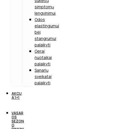
sukeltų
simptomų
lengvinimui
Odos
elastingumui
bei
stangrumui
palaikyti
Gerai
nuotaikai
palaikyti
Sąnarių
sveikatai
palaikyti
AKCIJ
A 1+1
VASAR
OS
SEZON
O