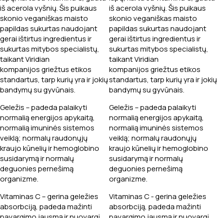
iš acerola vyšnių. Šis puikaus
iš acerola vyšnių. Šis puikaus
skonio veganiškas maisto
skonio veganiškas maisto
papildas sukurtas naudojant
papildas sukurtas naudojant
gerai ištirtus ingredientus ir
gerai ištirtus ingredientus ir
sukurtas mitybos specialistų,
sukurtas mitybos specialistų,
taikant Viridian
taikant Viridian
kompanijos griežtus etikos
kompanijos griežtus etikos
standartus, tarp kurių yra ir jokių
standartus, tarp kurių yra ir jokių
bandymų su gyvūnais.
bandymų su gyvūnais.
Geležis – padeda palaikyti
Geležis – padeda palaikyti
normalią energijos apykaitą,
normalią energijos apykaitą,
normalią imuninės sistemos
normalią imuninės sistemos
veiklą; normalų raudonųjų
veiklą; normalų raudonųjų
kraujo kūnelių ir hemoglobino
kraujo kūnelių ir hemoglobino
susidarymą ir normalų
susidarymą ir normalų
deguonies pernešimą
deguonies pernešimą
organizme.
organizme.
Vitaminas C – gerina geležies
Vitaminas C - gerina geležies
absorbciją, padeda mažinti
absorbciją, padeda mažinti
pavargimo jausmą ir nuovargį,
pavargimo jausmą ir nuovargį,