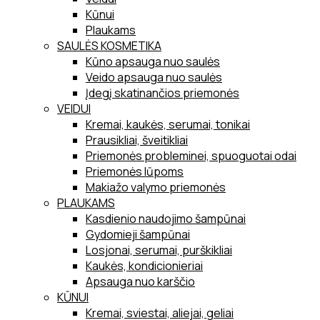
Kūnui
Plaukams
SAULĖS KOSMETIKA
Kūno apsauga nuo saulės
Veido apsauga nuo saulės
Įdegį skatinančios priemonės
VEIDUI
Kremai, kaukės, serumai, tonikai
Prausikliai, šveitikliai
Priemonės probleminei, spuoguotai odai
Priemonės lūpoms
Makiažo valymo priemonės
PLAUKAMS
Kasdienio naudojimo šampūnai
Gydomieji šampūnai
Losjonai, serumai, purškikliai
Kaukės, kondicionieriai
Apsauga nuo karščio
KŪNUI
Kremai, sviestai, aliejai, geliai