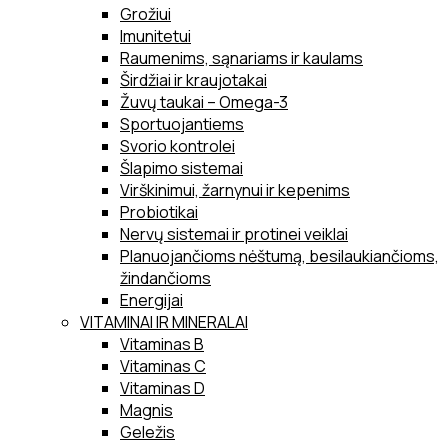
Grožiui
Imunitetui
Raumenims, sąnariams ir kaulams
Širdžiai ir kraujotakai
Žuvų taukai – Omega-3
Sportuojantiems
Svorio kontrolei
Šlapimo sistemai
Virškinimui, žarnynui ir kepenims
Probiotikai
Nervų sistemai ir protinei veiklai
Planuojančioms nėštumą, besilaukiančioms,
žindančioms
Energijai
VITAMINAI IR MINERALAI
Vitaminas B
Vitaminas C
Vitaminas D
Magnis
Geležis