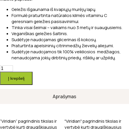
Geležis išgaunama iš kvapiųjų murėjų lapų.
Formulė praturtinta natūralios kilmės vitaminu C
geresniam geležies pasisavinimui.
Tinka visai šeimai – vaikams nuo 3 metų ir suaugusiems.
Veganiškas geležies šaltinis.
Sudėtyje naudojamas glicerinas iš kokosų.
Praturtinta apelsininių citrinmedžių žievelių aliejumi.
Sudėtyje naudojamos tik 100% veikliosios medžiagos,
nenaudojama jokių dirbtinių priedų, rišiklių ar užpildų.
produkto
kiekis:
Į krepšelį
Skysta
geležis
„Liquid
Aprašymas
Iron“,
200
ml
“Viridian” pagrindinis tikslas ir
"Viridian" pagrindinis tikslas ir
vertybė kurti draugiškiausius
vertybė kurti draugiškiausius