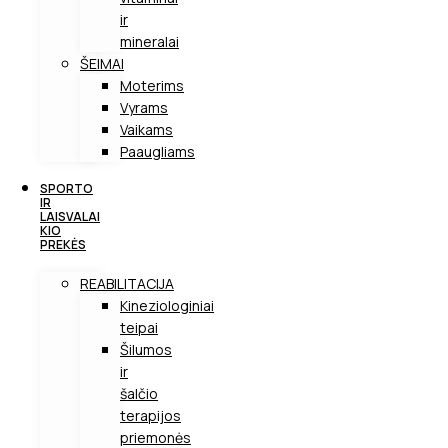
ir
mineralai
ŠEIMAI
Moterims
Vyrams
Vaikams
Paaugliams
SPORTO
IR
LAISVALAI
KIO
PREKĖS
REABILITACIJA
Kineziologiniai
teipai
Šilumos
ir
šalčio
terapijos
priemonės