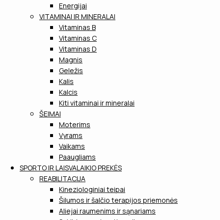
Energijai
VITAMINAI IR MINERALAI
Vitaminas B
Vitaminas C
Vitaminas D
Magnis
Geležis
Kalis
Kalcis
Kiti vitaminai ir mineralai
ŠEIMAI
Moterims
Vyrams
Vaikams
Paaugliams
SPORTO IR LAISVALAIKIO PREKĖS
REABILITACIJA
Kineziologiniai teipai
Šilumos ir šalčio terapijos priemonės
Aliejai raumenims ir sąnariams