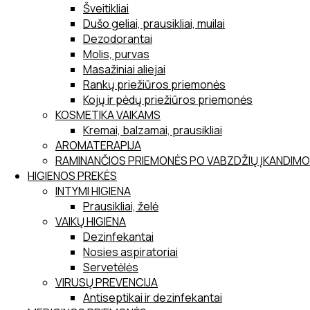
Šveitikliai
Dušo geliai, prausikliai, muilai
Dezodorantai
Molis, purvas
Masažiniai aliejai
Rankų priežiūros priemonės
Kojų ir pėdų priežiūros priemonės
KOSMETIKA VAIKAMS
Kremai, balzamai, prausikliai
AROMATERAPIJA
RAMINANČIOS PRIEMONĖS PO VABZDŽIŲ ĮKANDIMO
HIGIENOS PREKĖS
INTYMI HIGIENA
Prausikliai, želė
VAIKŲ HIGIENA
Dezinfekantai
Nosies aspiratoriai
Servetėlės
VIRUSŲ PREVENCIJA
Antiseptikai ir dezinfekantai