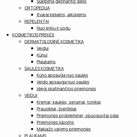
Sukibimą gerinantis gelis
ORTOPEDIJA
Įtvarai keliams, alkūnėms
REPELENTAI
Nuo erkių ir uodų
KOSMETIKOS PREKĖS
DERMATOLOGINĖ KOSMETIKA
Veidui
Kūnui
Plaukams
SAULĖS KOSMETIKA
Kūno apsauga nuo saulės
Veido apsauga nuo saulės
Įdegį skatinančios priemonės
VEIDUI
Kremai, kaukės, serumai, tonikai
Prausikliai, šveitikliai
Priemonės probleminei, spuoguotai odai
Priemonės lūpoms
Makiažo valymo priemonės
PLAUKAMS