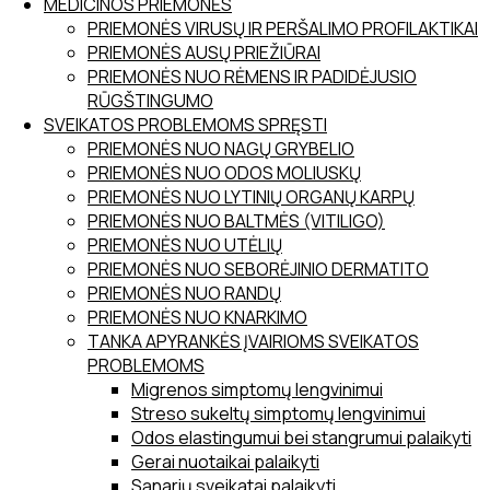
MEDICINOS PRIEMONĖS
PRIEMONĖS VIRUSŲ IR PERŠALIMO PROFILAKTIKAI
PRIEMONĖS AUSŲ PRIEŽIŪRAI
PRIEMONĖS NUO RĖMENS IR PADIDĖJUSIO
RŪGŠTINGUMO
SVEIKATOS PROBLEMOMS SPRĘSTI
PRIEMONĖS NUO NAGŲ GRYBELIO
PRIEMONĖS NUO ODOS MOLIUSKŲ
PRIEMONĖS NUO LYTINIŲ ORGANŲ KARPŲ
PRIEMONĖS NUO BALTMĖS (VITILIGO)
PRIEMONĖS NUO UTĖLIŲ
PRIEMONĖS NUO SEBORĖJINIO DERMATITO
PRIEMONĖS NUO RANDŲ
PRIEMONĖS NUO KNARKIMO
TANKA APYRANKĖS ĮVAIRIOMS SVEIKATOS
PROBLEMOMS
Migrenos simptomų lengvinimui
Streso sukeltų simptomų lengvinimui
Odos elastingumui bei stangrumui palaikyti
Gerai nuotaikai palaikyti
Sąnarių sveikatai palaikyti