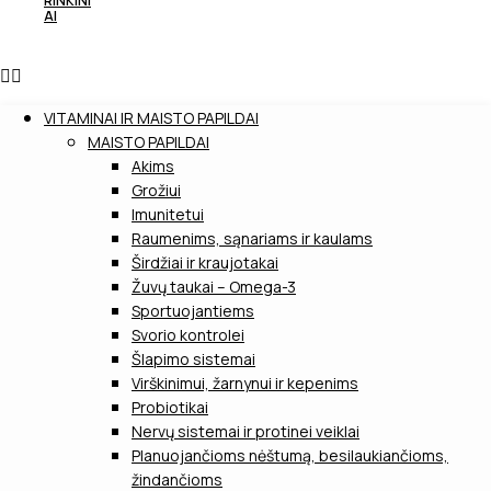
RINKINI
AI
VITAMINAI IR MAISTO PAPILDAI
MAISTO PAPILDAI
Akims
Grožiui
Imunitetui
Raumenims, sąnariams ir kaulams
Širdžiai ir kraujotakai
Žuvų taukai – Omega-3
Sportuojantiems
Svorio kontrolei
Šlapimo sistemai
Virškinimui, žarnynui ir kepenims
Probiotikai
Nervų sistemai ir protinei veiklai
Planuojančioms nėštumą, besilaukiančioms,
žindančioms