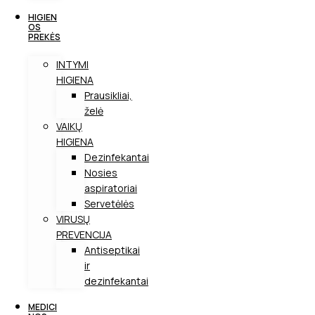
HIGIEN
OS
PREKĖS
INTYMI
HIGIENA
Prausikliai,
želė
VAIKŲ
HIGIENA
Dezinfekantai
Nosies
aspiratoriai
Servetėlės
VIRUSŲ
PREVENCIJA
Antiseptikai
ir
dezinfekantai
MEDICI