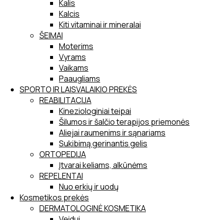
Kalis
Kalcis
Kiti vitaminai ir mineralai
ŠEIMAI
Moterims
Vyrams
Vaikams
Paaugliams
SPORTO IR LAISVALAIKIO PREKĖS
REABILITACIJA
Kineziologiniai teipai
Šilumos ir šalčio terapijos priemonės
Aliejai raumenims ir sąnariams
Sukibimą gerinantis gelis
ORTOPEDIJA
Įtvarai keliams, alkūnėms
REPELENTAI
Nuo erkių ir uodų
Kosmetikos prekės
DERMATOLOGINĖ KOSMETIKA
Veidui