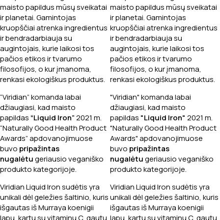
maisto papildus mūsų sveikatai
maisto papildus mūsų sveikatai
ir planetai. Gamintojas
ir planetai. Gamintojas
kruopščiai atrenka ingredientus
kruopščiai atrenka ingredientus
ir bendradarbiauja su
ir bendradarbiauja su
augintojais, kurie laikosi tos
augintojais, kurie laikosi tos
pačios etikos ir tvarumo
pačios etikos ir tvarumo
filosofijos, o kur įmanoma,
filosofijos, o kur įmanoma,
renkasi ekologiškus produktus.
renkasi ekologiškus produktus.
“Viridian” komanda labai
"Viridian" komanda labai
džiaugiasi, kad maisto
džiaugiasi, kad maisto
papildas
“Liquid Iron”
2021 m.
papildas
"Liquid Iron"
2021 m.
“Naturally Good Health Product
"Naturally Good Health Product
Awards” apdovanojimuose
Awards" apdovanojimuose
buvo
pripažintas
buvo
pripažintas
nugalėtu
geriausio veganiško
nugalėtu
geriausio veganiško
produkto kategorijoje.
produkto kategorijoje.
Viridian Liquid Iron sudėtis yra
Viridian Liquid Iron sudėtis yra
unikali dėl geležies šaltinio, kuris
unikali dėl geležies šaltinio, kuris
išgautas iš Murraya koenigii
išgautas iš Murraya koenigii
lapų, kartu su vitaminu C, gautu
lapų, kartu su vitaminu C, gautu