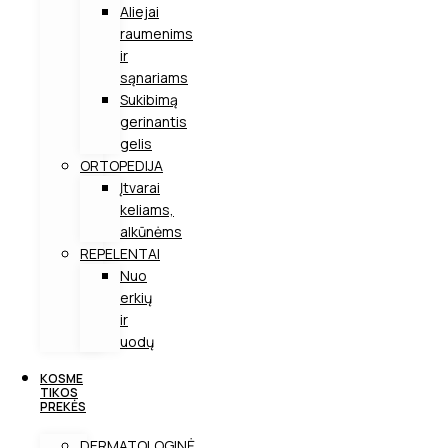
Aliejai
raumenims
ir
sąnariams
Sukibimą
gerinantis
gelis
ORTOPEDIJA
Įtvarai
keliams,
alkūnėms
REPELENTAI
Nuo
erkių
ir
uodų
KOSME
TIKOS
PREKĖS
DERMATOLOGINĖ