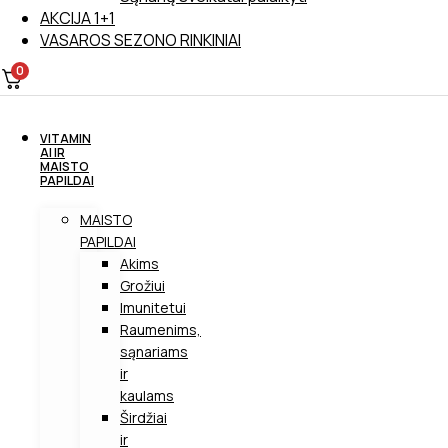
AKCIJA 1+1
VASAROS SEZONO RINKINIAI
0
VITAMIN
AI IR
MAISTO
PAPILDAI
MAISTO
PAPILDAI
Akims
Grožiui
Imunitetui
Raumenims,
sąnariams
ir
kaulams
Širdžiai
ir