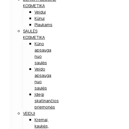
KOSMETIKA
Veidui
Kūnui
Plaukams
SAULĖS
KOSMETIKA
Kūno
apsauga
nuo
saulės
Veido
apsauga
nuo
saulės
Įdegį
skatinančios
priemonės
VEIDUI
Kremai,
kaukės,