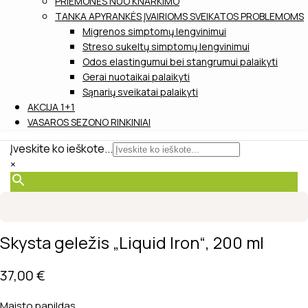
PRIEMONĖS NUO KNARKIMO
TANKA APYRANKĖS ĮVAIRIOMS SVEIKATOS PROBLEMOMS
Migrenos simptomų lengvinimui
Streso sukeltų simptomų lengvinimui
Odos elastingumui bei stangrumui palaikyti
Gerai nuotaikai palaikyti
Sąnarių sveikatai palaikyti
AKCIJA 1+1
VASAROS SEZONO RINKINIAI
Įveskite ko ieškote...
×
Skysta geležis „Liquid Iron“, 200 ml
37,00
€
Maisto papildas.