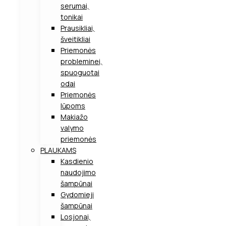
serumai,
tonikai
Prausikliai,
šveitikliai
Priemonės
probleminei,
spuoguotai
odai
Priemonės
lūpoms
Makiažo
valymo
priemonės
PLAUKAMS
Kasdienio
naudojimo
šampūnai
Gydomieji
šampūnai
Losjonai,