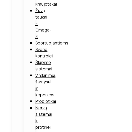
kraujotakai
Žuvų
taukai
–
Omega-
3
Sportuojantiems
Svorio
kontrolei
Šlapimo
sistemai
Virškinimui,
žarnynui
ir
kepenims
Probiotikai
Nervų
sistemai
ir
protinei