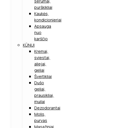
serumai,
purškikliai
Kaukės,
kondicionieriai
Apsauga
nuo
karščio
KŪNUI
Kremai,
sviestai,
aliejai,
geliai
Šveitikliai
Dušo
geliai,
prausikliai,
muilai
Dezodorantai
Molis,
purvas
Masažiniai