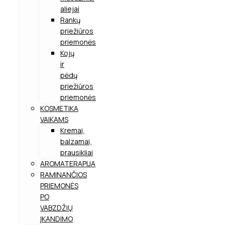
aliejai
Rankų
priežiūros
priemonės
Kojų
ir
pėdų
priežiūros
priemonės
KOSMETIKA
VAIKAMS
Kremai,
balzamai,
prausikliai
AROMATERAPIJA
RAMINANČIOS
PRIEMONĖS
PO
VABZDŽIŲ
ĮKANDIMO