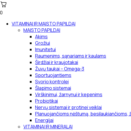
0
VITAMINAI IR MAISTO PAPILDAI
MAISTO PAPILDAI
Akims
Grožiui
Imunitetui
Raumenims, sąnariams ir kaulams
Širdžiai ir kraujotakai
Žuvų taukai – Omega-3
Sportuojantiems
Svorio kontrolei
Šlapimo sistemai
Virškinimui, žarnynui ir kepenims
Probiotikai
Nervų sistemai ir protinei veiklai
Planuojančioms nėštumą, besilaukiančioms, 
Energijai
VITAMINAI IR MINERALAI