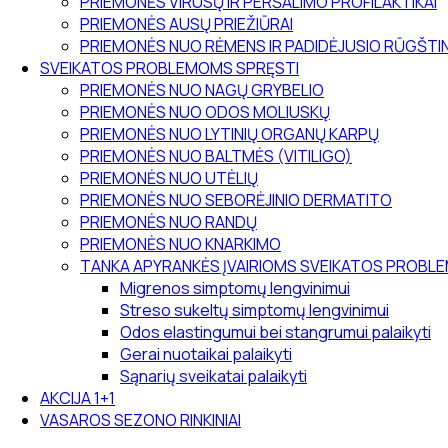
PRIEMONĖS VIRUSŲ IR PERŠALIMO PROFILAKTIKAI
PRIEMONĖS AUSŲ PRIEŽIŪRAI
PRIEMONĖS NUO RĖMENS IR PADIDĖJUSIO RŪGŠT
SVEIKATOS PROBLEMOMS SPRĘSTI
PRIEMONĖS NUO NAGŲ GRYBELIO
PRIEMONĖS NUO ODOS MOLIUSKŲ
PRIEMONĖS NUO LYTINIŲ ORGANŲ KARPŲ
PRIEMONĖS NUO BALTMĖS (VITILIGO)
PRIEMONĖS NUO UTĖLIŲ
PRIEMONĖS NUO SEBORĖJINIO DERMATITO
PRIEMONĖS NUO RANDŲ
PRIEMONĖS NUO KNARKIMO
TANKA APYRANKĖS ĮVAIRIOMS SVEIKATOS PROB
Migrenos simptomų lengvinimui
Streso sukeltų simptomų lengvinimui
Odos elastingumui bei stangrumui palaikyti
Gerai nuotaikai palaikyti
Sąnarių sveikatai palaikyti
AKCIJA 1+1
VASAROS SEZONO RINKINIAI