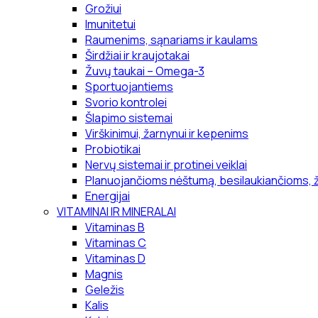
Grožiui
Imunitetui
Raumenims, sąnariams ir kaulams
Širdžiai ir kraujotakai
Žuvų taukai – Omega-3
Sportuojantiems
Svorio kontrolei
Šlapimo sistemai
Virškinimui, žarnynui ir kepenims
Probiotikai
Nervų sistemai ir protinei veiklai
Planuojančioms nėštumą, besilaukiančioms, 
Energijai
VITAMINAI IR MINERALAI
Vitaminas B
Vitaminas C
Vitaminas D
Magnis
Geležis
Kalis