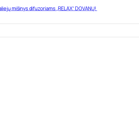
 aliejų mišinys difuzoriams „RELAX“ DOVANŲ!