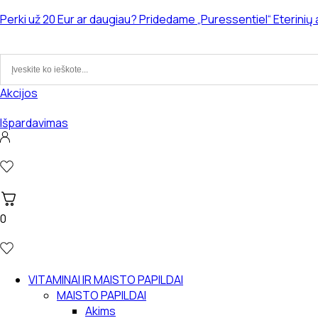
Eiti
Perki už 20 Eur ar daugiau? Pridedame „Puressentiel“ Eterinių
prie
turinio
Akcijos
Išpardavimas
0
VITAMINAI IR MAISTO PAPILDAI
MAISTO PAPILDAI
Akims