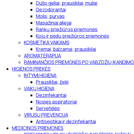
Dušo geliai, prausikliai, muilai
Dezodorantai
Molis, purvas
Masažiniai aliejai
Rankų priežiūros priemonės
Kojų ir pėdų priežiūros priemonės
KOSMETIKA VAIKAMS
Kremai, balzamai, prausikliai
AROMATERAPIJA
RAMINANČIOS PRIEMONĖS PO VABZDŽIŲ ĮKANDIMO
HIGIENOS PREKĖS
INTYMI HIGIENA
Prausikliai, želė
VAIKŲ HIGIENA
Dezinfekantai
Nosies aspiratoriai
Servetėlės
VIRUSŲ PREVENCIJA
Antiseptikai ir dezinfekantai
MEDICINOS PRIEMONĖS