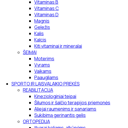
Vitaminas B
Vitaminas C
Vitaminas D
Magnis
Geležis
Kalis
Kalcis
Kiti vitaminai ir mineralai
ŠEIMAI
Moterims
Vyrams
Vaikams
Paaugliams
SPORTO IR LAISVALAIKIO PREKĖS
REABILITACIJA
Kineziologiniai teipai
Šilumos ir šalčio terapijos priemonės
Aliejai raumenims ir sąnariams
Sukibimą gerinantis gelis
ORTOPEDIJA
Įtvarai keliams, alkūnėms