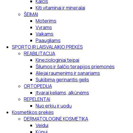
Kalcis
Kiti vitaminai ir mineralai
ŠEIMAI
Moterims
Vyrams
Vaikams
Paaugliams
SPORTO IR LAISVALAIKIO PREKĖS
REABILITACIJA
Kineziologiniai teipai
Šilumos ir šalčio terapijos priemonės
Aliejai raumenims ir sąnariams
Sukibimą gerinantis gelis
ORTOPEDIJA
Įtvarai keliams, alkūnėms
REPELENTAI
Nuo erkių ir uodų
Kosmetikos prekės
DERMATOLOGINĖ KOSMETIKA
Veidui
Kūnui