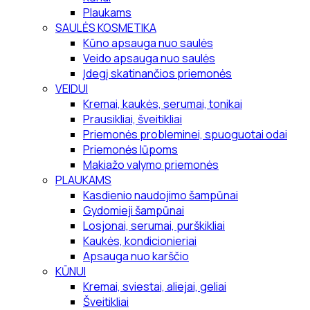
Plaukams
SAULĖS KOSMETIKA
Kūno apsauga nuo saulės
Veido apsauga nuo saulės
Įdegį skatinančios priemonės
VEIDUI
Kremai, kaukės, serumai, tonikai
Prausikliai, šveitikliai
Priemonės probleminei, spuoguotai odai
Priemonės lūpoms
Makiažo valymo priemonės
PLAUKAMS
Kasdienio naudojimo šampūnai
Gydomieji šampūnai
Losjonai, serumai, purškikliai
Kaukės, kondicionieriai
Apsauga nuo karščio
KŪNUI
Kremai, sviestai, aliejai, geliai
Šveitikliai