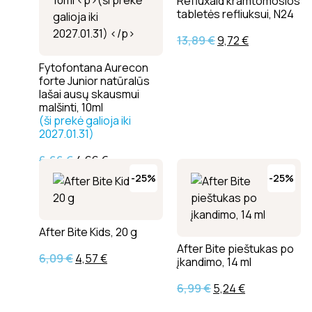
Refluxaid kramtomosios
tabletės refliuksui, N24
13,89
€
9,72
€
Fytofontana Aurecon
forte Junior natūralūs
lašai ausų skausmui
malšinti, 10ml
(ši prekė galioja iki
2027.01.31)
6,66
€
4,66
€
-25%
-25%
After Bite Kids, 20 g
After Bite pieštukas po
6,09
€
4,57
€
įkandimo, 14 ml
6,99
€
5,24
€