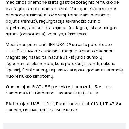
medicinos priemonė skirta gastroezofaginio refliukso bei
ezofagito simptomams mažinti. Vartojant šią medicinos
priemonę susilpnėja tokie simptomai kaip: deginimo
pojūtis (rėmuo), regurgitacija (skrandžio turinio
atpylimas), apsunkintas rijimas (disfagija), skausmingas
rijimas (odinofagija), kosulys, užkimimas.
Medicinos priemonė REFLUXAID® sukurta patentuoto
DIDELĖS KLAMPOS junginio - magnio alginato pagrindu.
Magnio alginatas, tai natūralus - iš jūros dumblių
išgaunamas elementas, kuris patekęs į skrandį, sukuria
ilgalaikį, fizinį barjerą, taip aktyviai apsaugodamas stemplę
nuo refliukso simptomų.
Gamintojas.
BIODUE S.p.A.: Via A. Lorenzetti, 3/A, Loc.
Sambuca V.P. - Barberino Tavarnelle (FI) - Italija.
Platintojas.
UAB „Litfas“, Raudondvario pl.101A-1, LT-47184
Kaunas, Lietuva, tel. +37060994928.