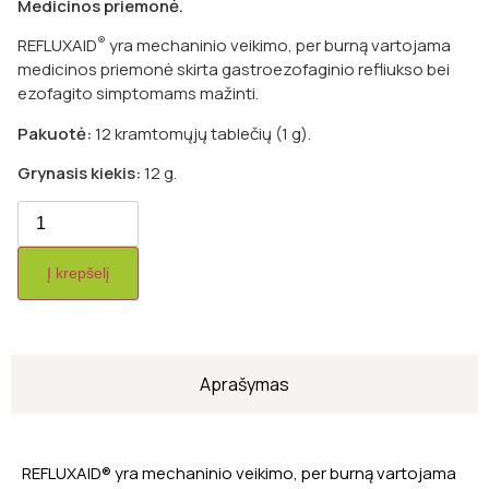
Medicinos priemonė.
®
REFLUXAID
yra mechaninio veikimo, per burną vartojama
medicinos priemonė skirta gastroezofaginio refliukso bei
ezofagito simptomams mažinti.
Pakuotė:
12 kramtomųjų tablečių (1 g).
Grynasis kiekis:
12 g.
Į krepšelį
Aprašymas
REFLUXAID® yra mechaninio veikimo, per burną vartojama