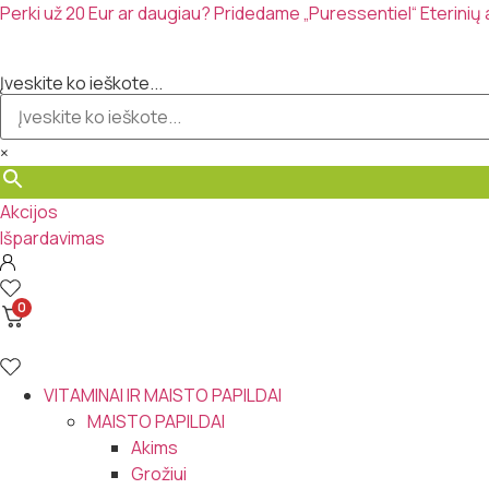
Eiti
Perki už 20 Eur ar daugiau? Pridedame „Puressentiel“ Eterinių
prie
turinio
Įveskite ko ieškote...
×
Akcijos
Išpardavimas
0
VITAMINAI IR MAISTO PAPILDAI
MAISTO PAPILDAI
Akims
Grožiui