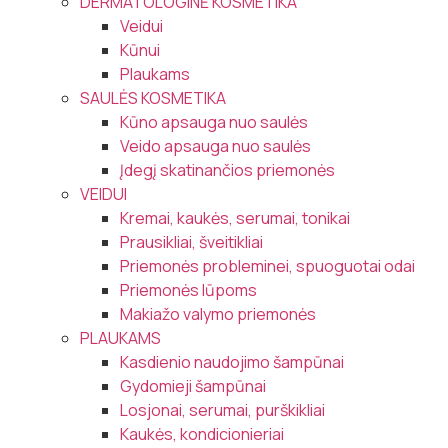
DERMATOLOGINĖ KOSMETIKA
Veidui
Kūnui
Plaukams
SAULĖS KOSMETIKA
Kūno apsauga nuo saulės
Veido apsauga nuo saulės
Įdegį skatinančios priemonės
VEIDUI
Kremai, kaukės, serumai, tonikai
Prausikliai, šveitikliai
Priemonės probleminei, spuoguotai odai
Priemonės lūpoms
Makiažo valymo priemonės
PLAUKAMS
Kasdienio naudojimo šampūnai
Gydomieji šampūnai
Losjonai, serumai, purškikliai
Kaukės, kondicionieriai