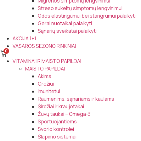
Migrenos simptomų lengvinimui
Streso sukeltų simptomų lengvinimui
Odos elastingumui bei stangrumui palaikyti
Gerai nuotaikai palaikyti
Sąnarių sveikatai palaikyti
AKCIJA 1+1
VASAROS SEZONO RINKINIAI
0
VITAMINAI IR MAISTO PAPILDAI
MAISTO PAPILDAI
Akims
Grožiui
Imunitetui
Raumenims, sąnariams ir kaulams
Širdžiai ir kraujotakai
Žuvų taukai – Omega-3
Sportuojantiems
Svorio kontrolei
Šlapimo sistemai