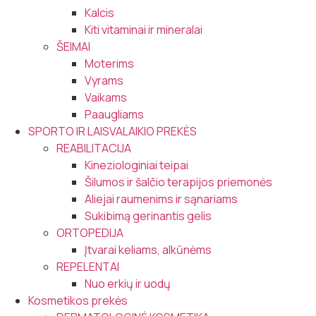
Kalcis
Kiti vitaminai ir mineralai
ŠEIMAI
Moterims
Vyrams
Vaikams
Paaugliams
SPORTO IR LAISVALAIKIO PREKĖS
REABILITACIJA
Kineziologiniai teipai
Šilumos ir šalčio terapijos priemonės
Aliejai raumenims ir sąnariams
Sukibimą gerinantis gelis
ORTOPEDIJA
Įtvarai keliams, alkūnėms
REPELENTAI
Nuo erkių ir uodų
Kosmetikos prekės