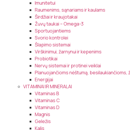
Imunitetui
Raumenims, sąnariams ir kaulams
Širdžiai ir kraujotakai
Žuvų taukai – Omega-3
Sportuojantiems
Svorio kontrolei
Šlapimo sistemai
Virškinimui, žarnynui ir kepenims
Probiotikai
Nervų sistemai ir protinei veiklai
Planuojančioms nėštumą, besilaukiančioms, 
Energijai
VITAMINAI IR MINERALAI
Vitaminas B
Vitaminas C
Vitaminas D
Magnis
Geležis
Kalis