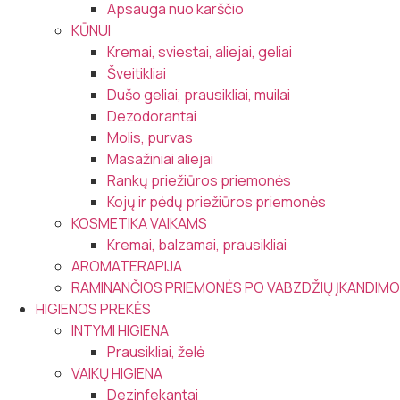
Apsauga nuo karščio
KŪNUI
Kremai, sviestai, aliejai, geliai
Šveitikliai
Dušo geliai, prausikliai, muilai
Dezodorantai
Molis, purvas
Masažiniai aliejai
Rankų priežiūros priemonės
Kojų ir pėdų priežiūros priemonės
KOSMETIKA VAIKAMS
Kremai, balzamai, prausikliai
AROMATERAPIJA
RAMINANČIOS PRIEMONĖS PO VABZDŽIŲ ĮKANDIMO
HIGIENOS PREKĖS
INTYMI HIGIENA
Prausikliai, želė
VAIKŲ HIGIENA
Dezinfekantai