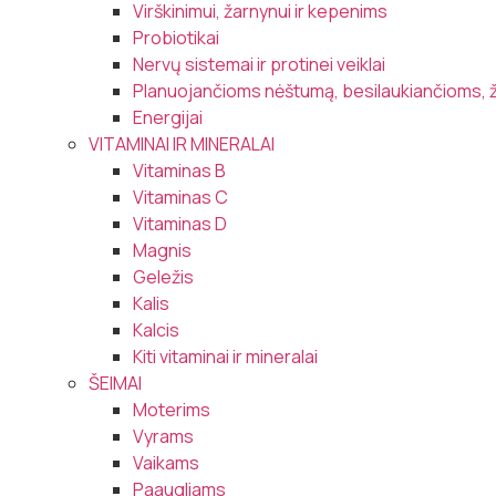
Virškinimui, žarnynui ir kepenims
Probiotikai
Nervų sistemai ir protinei veiklai
Planuojančioms nėštumą, besilaukiančioms, 
Energijai
VITAMINAI IR MINERALAI
Vitaminas B
Vitaminas C
Vitaminas D
Magnis
Geležis
Kalis
Kalcis
Kiti vitaminai ir mineralai
ŠEIMAI
Moterims
Vyrams
Vaikams
Paaugliams