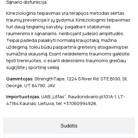
Sąnario disfunkcija.
Kineziologinis teipavimas yra terapijos metodas skirtas
traumų prevencijai ir jų gydymui. Kineziologinis teipavimas
turi daug teigiamų savybių: pagalba ir stabilumas
raumenims ir sąnariams, neribojant judesio amplitudės.
Teipai padeda palaikyti normalią kraujotaką, mažina
uždegimą, tokiu būdu paspartina greitesnį atsigavimą bei
sumažina skausmą. Esant nedideliems traumoms galėsite
tęsti treniruotes, o esant didesnėms traumoms greičiau
sugrįšite į sportinę veiklą.
Gamintojas.
StrengthTape, 1224 S River Rd. STE B100, St.
George, UT 84790, JAV.
Importuotojas.
UAB „Litfas“, Raudondvario pl.101A-1, LT-
47184 Kaunas, Lietuva, tel. +37060994928.
Sudėtis