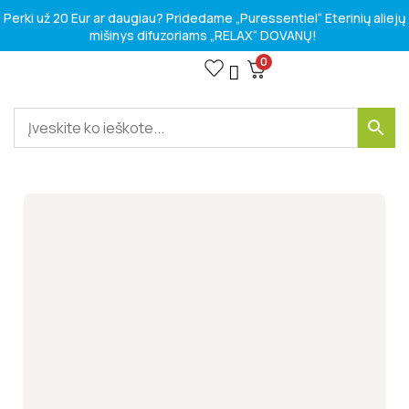
Perki už 20 Eur ar daugiau? Pridedame „Puressentiel“ Eterinių aliejų
mišinys difuzoriams „RELAX“ DOVANŲ!
0
VITAMINAI IR MAISTO PAPILDAI
SPORTO IR LAISVALAIKIO PREKĖS
Kosmetikos prekės
HIGIENOS PREKĖS
MEDICINOS PRIEMONĖS
SVEIKATOS PROBLEMOMS SPRĘSTI
VASAROS SEZONO RINKINIAI