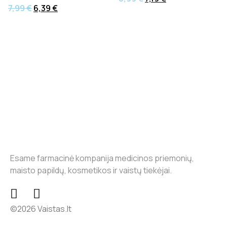
7,99
€
6,39
€
Esame farmacinė kompanija medicinos priemonių,
maisto papildų, kosmetikos ir vaistų tiekėjai.
©2026 Vaistas.lt