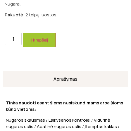
Nugarai.
Pakuotė:
2 teipų juostos.
Į krepšelį
Aprašymas
Tinka naudoti esant šiems nusiskundimams arba šioms
kūno vietoms:
Nugaros skausmas / Laikysenos kontrolei / Vidurinė
nugaros dalis / Apatinė nugaros dalis / Įtemptas kaklas /