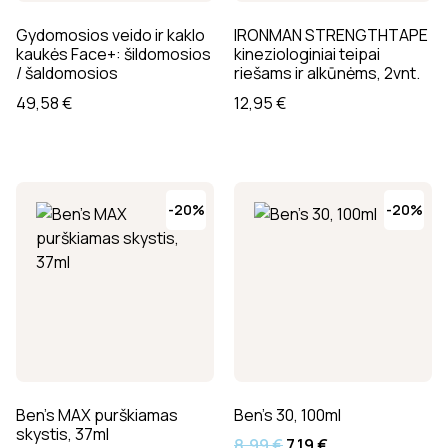
Gydomosios veido ir kaklo
IRONMAN STRENGTHTAPE
kaukės Face+: šildomosios
kineziologiniai teipai
/ šaldomosios
riešams ir alkūnėms, 2vnt.
49,58
€
12,95
€
-20%
-20%
Ben’s MAX purškiamas
Ben’s 30, 100ml
skystis, 37ml
8,99
€
7,19
€