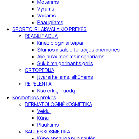
Moterims
Vyrams
Vaikams
Paaugliams
SPORTO IR LAISVALAIKIO PREKĖS
REABILITACIJA
Kineziologiniai teipai
Šilumos ir šalčio terapijos priemonės
Aliejai raumenims ir sąnariams
Sukibimą gerinantis gelis
ORTOPEDIJA
Įtvarai keliams, alkūnėms
REPELENTAI
Nuo erkių ir uodų
Kosmetikos prekės
DERMATOLOGINĖ KOSMETIKA
Veidui
Kūnui
Plaukams
SAULĖS KOSMETIKA
Kūno apsauga nuo saulės