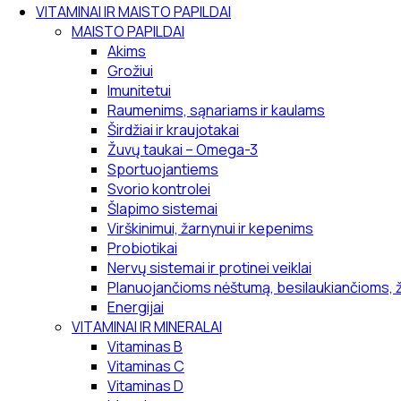
VITAMINAI IR MAISTO PAPILDAI
MAISTO PAPILDAI
Akims
Grožiui
Imunitetui
Raumenims, sąnariams ir kaulams
Širdžiai ir kraujotakai
Žuvų taukai – Omega-3
Sportuojantiems
Svorio kontrolei
Šlapimo sistemai
Virškinimui, žarnynui ir kepenims
Probiotikai
Nervų sistemai ir protinei veiklai
Planuojančioms nėštumą, besilaukiančioms, 
Energijai
VITAMINAI IR MINERALAI
Vitaminas B
Vitaminas C
Vitaminas D