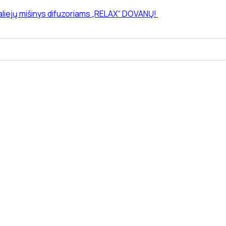
 aliejų mišinys difuzoriams „RELAX“ DOVANŲ!