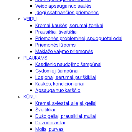
Veido apsauga nuo saulės
Įdegį skatinančios priemonės
VEIDUI
Kremai, kaukės, serumai, tonikai
Prausikliai, šveitikliai
Priemonės probleminei, spuoguotai odai
Priemonės lūpoms
Makiažo valymo priemonės
PLAUKAMS
Kasdienio naudojimo šampūnai
Gydomieji šampūnai
Losjonai, serumai, purškikliai
Kaukės, kondicionieriai
Apsauga nuo karščio
KŪNUI
Kremai, sviestai, aliejai, geliai
Šveitikliai
Dušo geliai, prausikliai, muilai
Dezodorantai
Molis, purvas