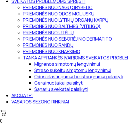
SVEIKATOS PROBLEMOMS SPRĘSTI
PRIEMONĖS NUO NAGŲ GRYBELIO
PRIEMONĖS NUO ODOS MOLIUSKŲ
PRIEMONĖS NUO LYTINIŲ ORGANŲ KARPŲ
PRIEMONĖS NUO BALTMĖS (VITILIGO)
PRIEMONĖS NUO UTĖLIŲ
PRIEMONĖS NUO SEBORĖJINIO DERMATITO
PRIEMONĖS NUO RANDŲ
PRIEMONĖS NUO KNARKIMO
TANKA APYRANKĖS ĮVAIRIOMS SVEIKATOS PROB
Migrenos simptomų lengvinimui
Streso sukeltų simptomų lengvinimui
Odos elastingumui bei stangrumui palaikyti
Gerai nuotaikai palaikyti
Sąnarių sveikatai palaikyti
AKCIJA 1+1
VASAROS SEZONO RINKINIAI
0