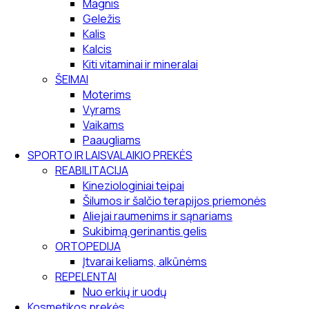
Magnis
Geležis
Kalis
Kalcis
Kiti vitaminai ir mineralai
ŠEIMAI
Moterims
Vyrams
Vaikams
Paaugliams
SPORTO IR LAISVALAIKIO PREKĖS
REABILITACIJA
Kineziologiniai teipai
Šilumos ir šalčio terapijos priemonės
Aliejai raumenims ir sąnariams
Sukibimą gerinantis gelis
ORTOPEDIJA
Įtvarai keliams, alkūnėms
REPELENTAI
Nuo erkių ir uodų
Kosmetikos prekės