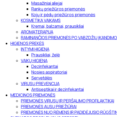
Masažiniai aliejai
Rankų priežiūros priemonės
Kojų ir pėdų priežiūros priemonės
KOSMETIKA VAIKAMS
Kremai, balzamai, prausikliai
AROMATERAPIJA
RAMINANČIOS PRIEMONĖS PO VABZDŽIŲ ĮKANDIMO
HIGIENOS PREKĖS
INTYMI HIGIENA
Prausikliai, želė
VAIKŲ HIGIENA
Dezinfekantai
Nosies aspiratoriai
Servetėlės
VIRUSŲ PREVENCIJA
Antiseptikai ir dezinfekantai
MEDICINOS PRIEMONĖS
PRIEMONĖS VIRUSŲ IR PERŠALIMO PROFILAKTIKAI
PRIEMONĖS AUSŲ PRIEŽIŪRAI
PRIEMONĖS NUO RĖMENS IR PADIDĖJUSIO RŪGŠT