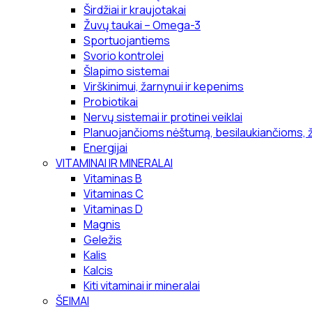
Širdžiai ir kraujotakai
Žuvų taukai – Omega-3
Sportuojantiems
Svorio kontrolei
Šlapimo sistemai
Virškinimui, žarnynui ir kepenims
Probiotikai
Nervų sistemai ir protinei veiklai
Planuojančioms nėštumą, besilaukiančioms, 
Energijai
VITAMINAI IR MINERALAI
Vitaminas B
Vitaminas C
Vitaminas D
Magnis
Geležis
Kalis
Kalcis
Kiti vitaminai ir mineralai
ŠEIMAI