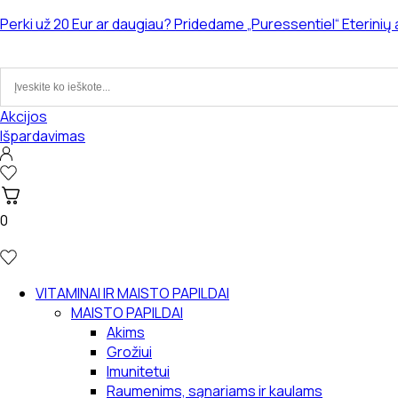
Eiti
Perki už 20 Eur ar daugiau? Pridedame „Puressentiel“ Eterinių
prie
turinio
Akcijos
Išpardavimas
0
VITAMINAI IR MAISTO PAPILDAI
MAISTO PAPILDAI
Akims
Grožiui
Imunitetui
Raumenims, sąnariams ir kaulams