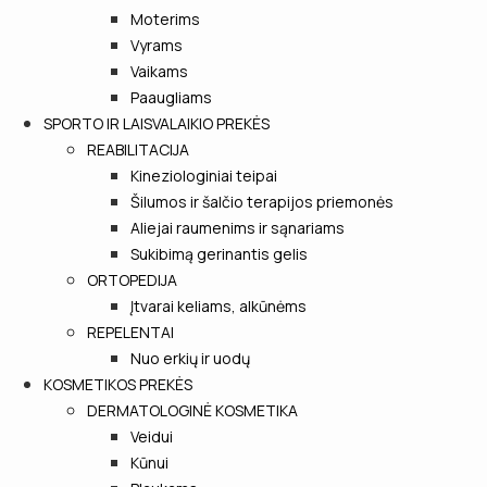
Moterims
Vyrams
Vaikams
Paaugliams
SPORTO IR LAISVALAIKIO PREKĖS
REABILITACIJA
Kineziologiniai teipai
Šilumos ir šalčio terapijos priemonės
Aliejai raumenims ir sąnariams
Sukibimą gerinantis gelis
ORTOPEDIJA
Įtvarai keliams, alkūnėms
REPELENTAI
Nuo erkių ir uodų
KOSMETIKOS PREKĖS
DERMATOLOGINĖ KOSMETIKA
Veidui
Kūnui