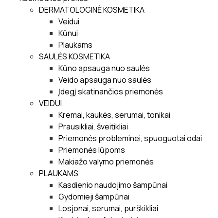
DERMATOLOGINĖ KOSMETIKA
Veidui
Kūnui
Plaukams
SAULĖS KOSMETIKA
Kūno apsauga nuo saulės
Veido apsauga nuo saulės
Įdegį skatinančios priemonės
VEIDUI
Kremai, kaukės, serumai, tonikai
Prausikliai, šveitikliai
Priemonės probleminei, spuoguotai odai
Priemonės lūpoms
Makiažo valymo priemonės
PLAUKAMS
Kasdienio naudojimo šampūnai
Gydomieji šampūnai
Losjonai, serumai, purškikliai