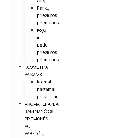
aliejai
Rankų
priežiūros
priemonės
Kojų
ir
pėdų
priežiūros
priemonės
KOSMETIKA
VAIKAMS
Kremai,
balzamai,
prausikliai
AROMATERAPIJA
RAMINANČIOS
PRIEMONĖS
PO
VABZDŽIŲ