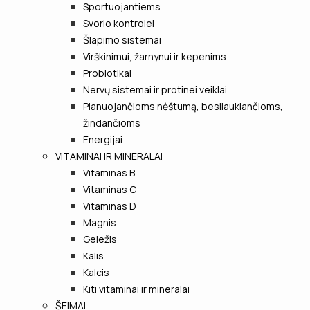
Sportuojantiems
Svorio kontrolei
Šlapimo sistemai
Virškinimui, žarnynui ir kepenims
Probiotikai
Nervų sistemai ir protinei veiklai
Planuojančioms nėštumą, besilaukiančioms,
žindančioms
Energijai
VITAMINAI IR MINERALAI
Vitaminas B
Vitaminas C
Vitaminas D
Magnis
Geležis
Kalis
Kalcis
Kiti vitaminai ir mineralai
ŠEIMAI