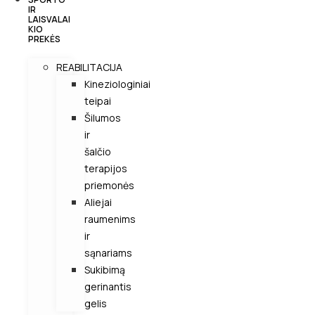
IR
LAISVALAI
KIO
PREKĖS
REABILITACIJA
Kineziologiniai
teipai
Šilumos
ir
šalčio
terapijos
priemonės
Aliejai
raumenims
ir
sąnariams
Sukibimą
gerinantis
gelis