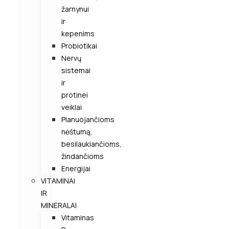
žarnynui
ir
kepenims
Probiotikai
Nervų
sistemai
ir
protinei
veiklai
Planuojančioms
nėštumą,
besilaukiančioms,
žindančioms
Energijai
VITAMINAI
IR
MINERALAI
Vitaminas