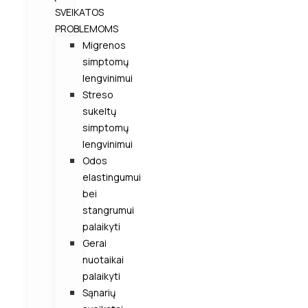
SVEIKATOS
PROBLEMOMS
Migrenos
simptomų
lengvinimui
Streso
sukeltų
simptomų
lengvinimui
Odos
elastingumui
bei
stangrumui
palaikyti
Gerai
nuotaikai
palaikyti
Sąnarių