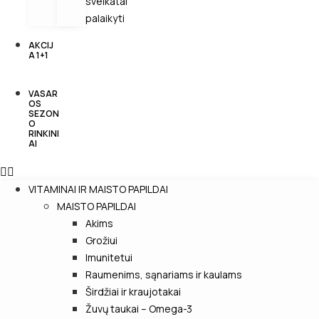
sveikatai
palaikyti
AKCIJ
A 1+1
VASAR
OS
SEZON
O
RINKINI
AI
VITAMINAI IR MAISTO PAPILDAI
MAISTO PAPILDAI
Akims
Grožiui
Imunitetui
Raumenims, sąnariams ir kaulams
Širdžiai ir kraujotakai
Žuvų taukai – Omega-3