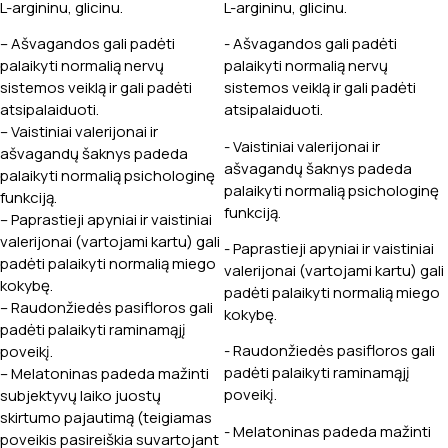
L-argininu, glicinu.
L-argininu, glicinu.
– Ašvagandos gali padėti
- Ašvagandos gali padėti
palaikyti normalią nervų
palaikyti normalią nervų
sistemos veiklą ir gali padėti
sistemos veiklą ir gali padėti
atsipalaiduoti.
atsipalaiduoti.
– Vaistiniai valerijonai ir
- Vaistiniai valerijonai ir
ašvagandų šaknys padeda
ašvagandų šaknys padeda
palaikyti normalią psichologinę
palaikyti normalią psichologinę
funkciją.
funkciją.
– Paprastieji apyniai ir vaistiniai
valerijonai (vartojami kartu) gali
- Paprastieji apyniai ir vaistiniai
padėti palaikyti normalią miego
valerijonai (vartojami kartu) gali
kokybę.
padėti palaikyti normalią miego
– Raudonžiedės pasifloros gali
kokybę.
padėti palaikyti raminamąjį
- Raudonžiedės pasifloros gali
poveikį.
padėti palaikyti raminamąjį
– Melatoninas padeda mažinti
poveikį.
subjektyvų laiko juostų
skirtumo pajautimą (teigiamas
- Melatoninas padeda mažinti
poveikis pasireiškia suvartojant