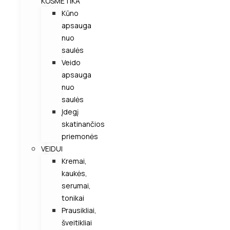
KOSMETIKA
Kūno
apsauga
nuo
saulės
Veido
apsauga
nuo
saulės
Įdegį
skatinančios
priemonės
VEIDUI
Kremai,
kaukės,
serumai,
tonikai
Prausikliai,
šveitikliai