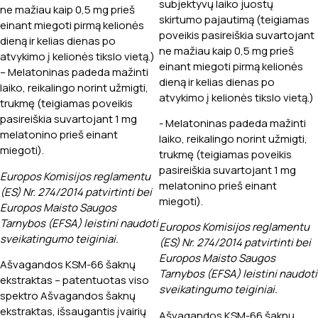
subjektyvų laiko juostų
ne mažiau kaip 0,5 mg prieš
skirtumo pajautimą (teigiamas
einant miegoti pirmą kelionės
poveikis pasireiškia suvartojant
dieną ir kelias dienas po
ne mažiau kaip 0,5 mg prieš
atvykimo į kelionės tikslo vietą.)
einant miegoti pirmą kelionės
– Melatoninas padeda mažinti
dieną ir kelias dienas po
laiko, reikalingo norint užmigti,
atvykimo į kelionės tikslo vietą.)
trukmę (teigiamas poveikis
pasireiškia suvartojant 1 mg
- Melatoninas padeda mažinti
melatonino prieš einant
laiko, reikalingo norint užmigti,
miegoti).
trukmę (teigiamas poveikis
pasireiškia suvartojant 1 mg
Europos Komisijos reglamentu
melatonino prieš einant
(ES) Nr. 274/2014 patvirtinti bei
miegoti).
Europos Maisto Saugos
Tarnybos (EFSA) leistini naudoti
Europos Komisijos reglamentu
sveikatingumo teiginiai.
(ES) Nr. 274/2014 patvirtinti bei
Europos Maisto Saugos
Ašvagandos KSM-66 šaknų
Tarnybos (EFSA) leistini naudoti
ekstraktas – patentuotas viso
sveikatingumo teiginiai.
spektro Ašvagandos šaknų
ekstraktas, išsaugantis įvairių
Ašvagandos KSM-66 šaknų