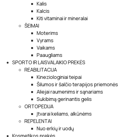
Kalis
Kalcis
Kiti vitaminai ir mineralai
ŠEIMAI
Moterims
Vyrams
Vaikams
Paaugliams
SPORTO IR LAISVALAIKIO PREKĖS
REABILITACIJA
Kineziologiniai teipai
Šilumos ir šalčio terapijos priemonės
Aliejai raumenims ir sąnariams
Sukibimą gerinantis gelis
ORTOPEDIJA
Įtvarai keliams, alkūnėms
REPELENTAI
Nuo erkių ir uodų
Kosmetikos prekės