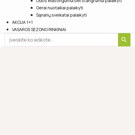
Odos elastingumui bei stangrumui palaikyti
Gerai nuotaikai palaikyti
Sąnarių sveikatai palaikyti
AKCIJA 1+1
VASAROS SEZONO RINKINIAI
-15%