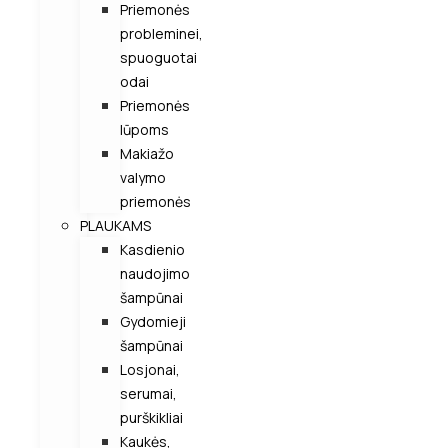
Priemonės
probleminei,
spuoguotai
odai
Priemonės
lūpoms
Makiažo
valymo
priemonės
PLAUKAMS
Kasdienio
naudojimo
šampūnai
Gydomieji
šampūnai
Losjonai,
serumai,
purškikliai
Kaukės,