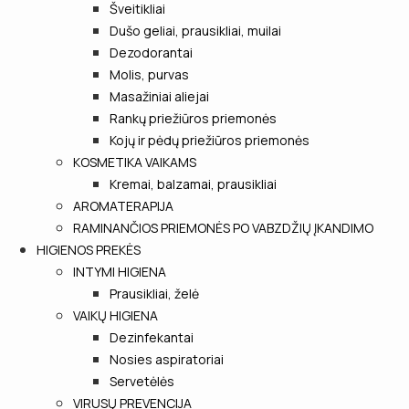
Šveitikliai
Dušo geliai, prausikliai, muilai
Dezodorantai
Molis, purvas
Masažiniai aliejai
Rankų priežiūros priemonės
Kojų ir pėdų priežiūros priemonės
KOSMETIKA VAIKAMS
Kremai, balzamai, prausikliai
AROMATERAPIJA
RAMINANČIOS PRIEMONĖS PO VABZDŽIŲ ĮKANDIMO
HIGIENOS PREKĖS
INTYMI HIGIENA
Prausikliai, želė
VAIKŲ HIGIENA
Dezinfekantai
Nosies aspiratoriai
Servetėlės
VIRUSŲ PREVENCIJA