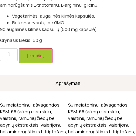
aminorūgštimis L-triptofanu, L-argininu, glicinu.
Vegetarinės, augalinės kilmės kapsulės.
Be konservantų, be GMO.
90 augalinės kilmės kapsulių (500 mg kapsulė)
Grynasis kiekis: 50 g
produkto
kiekis:
Į krepšelį
ECOSH
Miego
kompleksas,
N90
Aprašymas
Su melatoninu, ašvagandos
Su melatoninu, ašvagandos
KSM-66 šaknų ekstraktu,
KSM-66 šaknų ekstraktu,
vaistinių ramunių žiedų bei
vaistinių ramunių žiedų bei
apynių ekstraktais, valerijonu
apynių ekstraktais, valerijonu
bei aminorūgštimis L-triptofanu,
bei aminorūgštimis L-triptofanu,