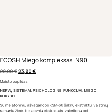
ECOSH Miego kompleksas, N90
Original
Current
28,00
€
23,80
€
price
price
Maisto papildas.
was:
is:
NERVŲ SISTEMAI. PSICHOLOGINEI FUNKCIJAI. MIEGO
28,00 €.
23,80 €.
KOKYBEI.
Su melatoninu, ašvagandos KSM-66 šaknų ekstraktu, vaistinių
ramunių žiedų bei apynių ekstraktais, valerijonu bei