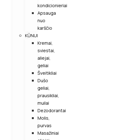
kondicionieriai
Apsauga
nuo
karščio
KŪNUI
Kremai,
sviestai,
aliejai,
geliai
Šveitikliai
Dušo
geliai,
prausikliai,
muilai
Dezodorantai
Molis,
purvas
Masažiniai