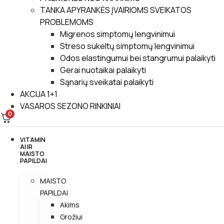
TANKA APYRANKĖS ĮVAIRIOMS SVEIKATOS
PROBLEMOMS
Migrenos simptomų lengvinimui
Streso sukeltų simptomų lengvinimui
Odos elastingumui bei stangrumui palaikyti
Gerai nuotaikai palaikyti
Sąnarių sveikatai palaikyti
AKCIJA 1+1
VASAROS SEZONO RINKINIAI
0
VITAMIN
AI IR
MAISTO
PAPILDAI
MAISTO
PAPILDAI
Akims
Grožiui