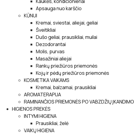
Kaukės, kondicionieriai
Apsauga nuo karščio
KŪNUI
Kremai, sviestai, aliejai, geliai
Šveitikliai
Dušo geliai, prausikliai, muilai
Dezodorantai
Molis, purvas
Masažiniai aliejai
Rankų priežiūros priemonės
Kojų ir pėdų priežiūros priemonės
KOSMETIKA VAIKAMS
Kremai, balzamai, prausikliai
AROMATERAPIJA
RAMINANČIOS PRIEMONĖS PO VABZDŽIŲ ĮKANDIMO
HIGIENOS PREKĖS
INTYMI HIGIENA
Prausikliai, želė
VAIKŲ HIGIENA