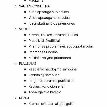
Plaukams
SAULĖS KOSMETIKA
Kūno apsauga nuo saulės
Veido apsauga nuo saulės
Įdegį skatinančios priemonės
VEIDUI
Kremai, kaukės, serumai, tonikai
Prausikliai, šveitikliai
Priemonės probleminei, spuoguotai odai
Priemonės lūpoms
Makiažo valymo priemonės
PLAUKAMS
Kasdienio naudojimo šampūnai
Gydomieji šampūnai
Losjonai, serumai, purškikliai
Kaukės, kondicionieriai
Apsauga nuo karščio
KŪNUI
Kremai, sviestai, aliejai, geliai