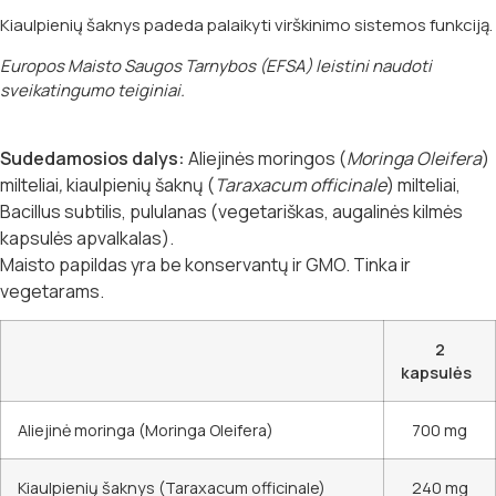
Kiaulpienių šaknys padeda palaikyti virškinimo sistemos funkciją.
Europos Maisto Saugos Tarnybos (EFSA) leistini naudoti
sveikatingumo teiginiai.
Sudedamosios dalys:
Aliejinės moringos (
Moringa Oleifera
)
milteliai
,
kiaulpienių šaknų (
Taraxacum officinale
) milteliai,
Bacillus subtilis, pululanas (vegetariškas, augalinės kilmės
kapsulės apvalkalas).
Maisto papildas yra be konservantų ir GMO. Tinka ir
vegetarams.
2
kapsulės
Aliejinė moringa (Moringa Oleifera)
700 mg
Kiaulpienių šaknys (Taraxacum officinale)
240 mg