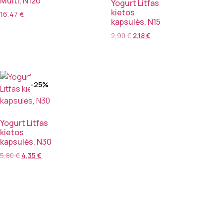
Multi, N120
Yogurt Litfas
kietos
16,47
€
kapsulės, N15
2,90
€
2,18
€
-25%
Yogurt Litfas
kietos
kapsulės, N30
5,80
€
4,35
€