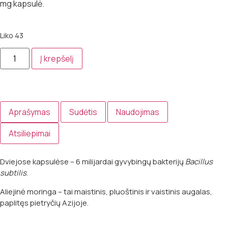
mg kapsulė.
Liko 43
Į krepšelį
Aprašymas
Sudėtis
Naudojimas
Atsiliepimai
Dviejose kapsulėse – 6 milijardai gyvybingų bakterijų
Bacillus
subtilis
.
Aliejinė moringa – tai maistinis, pluoštinis ir vaistinis augalas,
paplitęs pietryčių Azijoje.