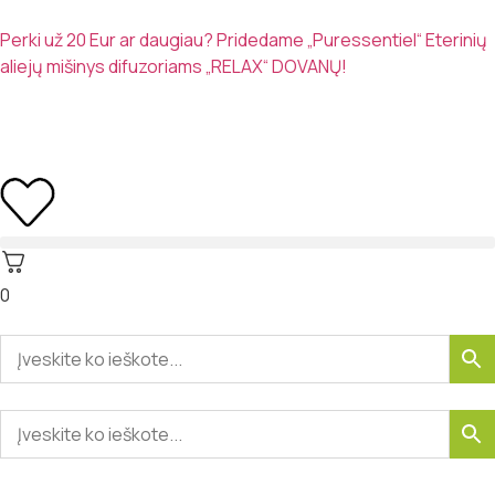
Perki už 20 Eur ar daugiau? Pridedame „Puressentiel“ Eterinių
aliejų mišinys difuzoriams „RELAX“ DOVANŲ!
0