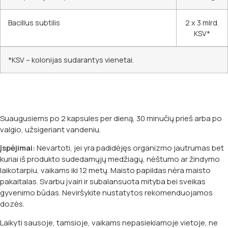
Bacillus subtilis
2 x 3 mlrd.
KSV*
*KSV – kolonijas sudarantys vienetai.
Suaugusiems po 2 kapsules per dieną, 30 minučių prieš arba po
valgio, užsigeriant vandeniu.
Įspėjimai:
Nevartoti, jei yra padidėjęs organizmo jautrumas bet
kuriai iš produkto sudedamųjų medžiagų, nėštumo ar žindymo
laikotarpiu, vaikams iki 12 metų. Maisto papildas nėra maisto
pakaitalas. Svarbu įvairi ir subalansuota mityba bei sveikas
gyvenimo būdas. Neviršykite nustatytos rekomenduojamos
dozės.
Laikyti sausoje, tamsioje, vaikams nepasiekiamoje vietoje, ne