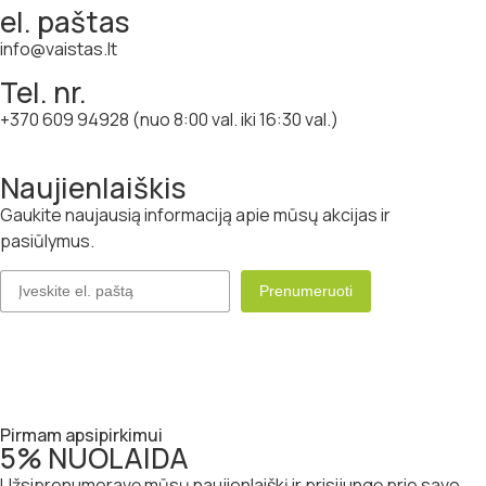
el. paštas
info@vaistas.lt
Tel. nr.
+370 609 94928 (nuo 8:00 val. iki 16:30 val.)
Naujienlaiškis
Gaukite naujausią informaciją apie mūsų akcijas ir
pasiūlymus.
Pirmam apsipirkimui
5% NUOLAIDA
Užsiprenumeravę mūsų naujienlaiškį ir prisijungę prie savo