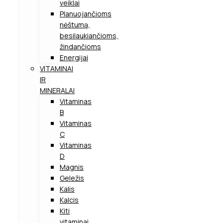
veiklai
Planuojančioms
nėštumą,
besilaukiančioms,
žindančioms
Energijai
VITAMINAI
IR
MINERALAI
Vitaminas
B
Vitaminas
C
Vitaminas
D
Magnis
Geležis
Kalis
Kalcis
Kiti
vitaminai