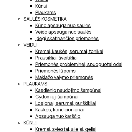
Kūnui
Plaukams
SAULĖS KOSMETIKA
Kūno apsauga nuo saulės
Veido apsauga nuo saulės
Įdegį skatinančios priemonės
VEIDUI
Kremai, kaukės, serumai, tonikai
Prausikliai, šveitikliai
Priemonės probleminei, spuoguotai odai
Priemonės lūpoms
Makiažo valymo priemonės
PLAUKAMS
Kasdienio naudojimo šampūnai
Gydomieji šampūnai
Losjonai, serumai, purškikliai
Kaukės, kondicionieriai
Apsauga nuo karščio
KŪNUI
Kremai, sviestai, aliejai, geliai