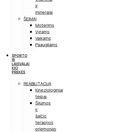
ir
mineralai
ŠEIMAI
Moterims
Vyrams
Vaikams
Paaugliams
SPORTO
IR
LAISVALAI
KIO
PREKĖS
REABILITACIJA
Kineziologiniai
teipai
Šilumos
ir
šalčio
terapijos
priemonės