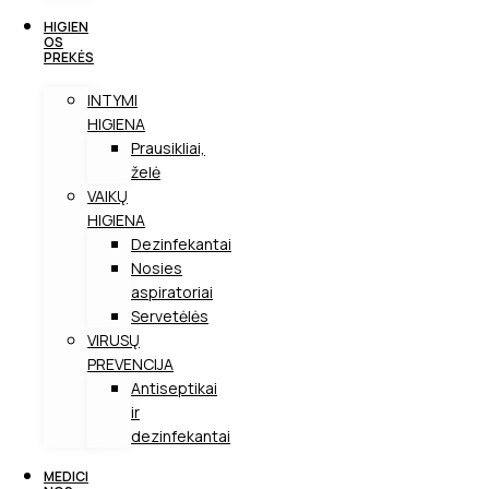
HIGIEN
OS
PREKĖS
INTYMI
HIGIENA
Prausikliai,
želė
VAIKŲ
HIGIENA
Dezinfekantai
Nosies
aspiratoriai
Servetėlės
VIRUSŲ
PREVENCIJA
Antiseptikai
ir
dezinfekantai
MEDICI