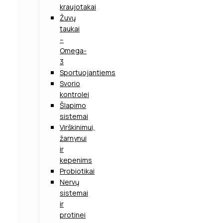
kraujotakai
Žuvų
taukai
–
Omega-
3
Sportuojantiems
Svorio
kontrolei
Šlapimo
sistemai
Virškinimui,
žarnynui
ir
kepenims
Probiotikai
Nervų
sistemai
ir
protinei