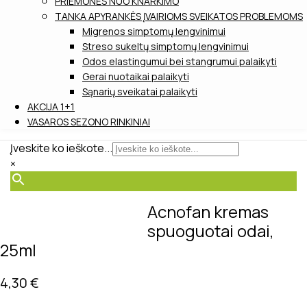
PRIEMONĖS NUO KNARKIMO
TANKA APYRANKĖS ĮVAIRIOMS SVEIKATOS PROBLEMOMS
Migrenos simptomų lengvinimui
Streso sukeltų simptomų lengvinimui
Odos elastingumui bei stangrumui palaikyti
Gerai nuotaikai palaikyti
Sąnarių sveikatai palaikyti
AKCIJA 1+1
VASAROS SEZONO RINKINIAI
Įveskite ko ieškote...
×
Acnofan kremas
spuoguotai odai,
25ml
4,30
€