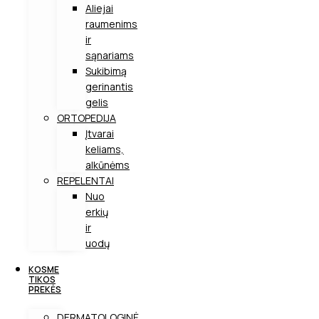
Aliejai
raumenims
ir
sąnariams
Sukibimą
gerinantis
gelis
ORTOPEDIJA
Įtvarai
keliams,
alkūnėms
REPELENTAI
Nuo
erkių
ir
uodų
KOSME
TIKOS
PREKĖS
DERMATOLOGINĖ