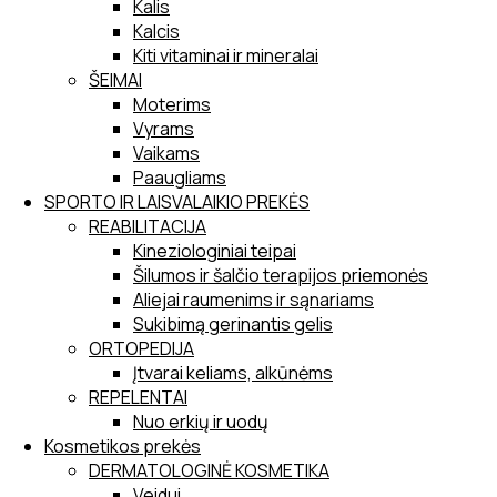
Kalis
Kalcis
Kiti vitaminai ir mineralai
ŠEIMAI
Moterims
Vyrams
Vaikams
Paaugliams
SPORTO IR LAISVALAIKIO PREKĖS
REABILITACIJA
Kineziologiniai teipai
Šilumos ir šalčio terapijos priemonės
Aliejai raumenims ir sąnariams
Sukibimą gerinantis gelis
ORTOPEDIJA
Įtvarai keliams, alkūnėms
REPELENTAI
Nuo erkių ir uodų
Kosmetikos prekės
DERMATOLOGINĖ KOSMETIKA
Veidui