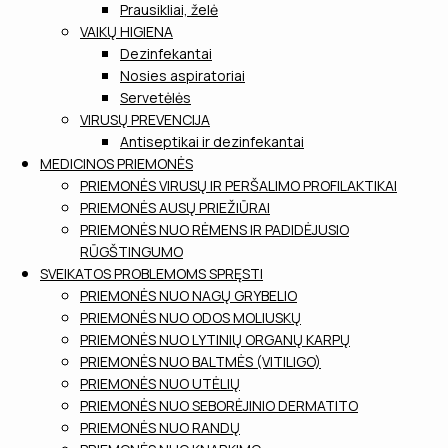
Prausikliai, želė
VAIKŲ HIGIENA
Dezinfekantai
Nosies aspiratoriai
Servetėlės
VIRUSŲ PREVENCIJA
Antiseptikai ir dezinfekantai
MEDICINOS PRIEMONĖS
PRIEMONĖS VIRUSŲ IR PERŠALIMO PROFILAKTIKAI
PRIEMONĖS AUSŲ PRIEŽIŪRAI
PRIEMONĖS NUO RĖMENS IR PADIDĖJUSIO
RŪGŠTINGUMO
SVEIKATOS PROBLEMOMS SPRĘSTI
PRIEMONĖS NUO NAGŲ GRYBELIO
PRIEMONĖS NUO ODOS MOLIUSKŲ
PRIEMONĖS NUO LYTINIŲ ORGANŲ KARPŲ
PRIEMONĖS NUO BALTMĖS (VITILIGO)
PRIEMONĖS NUO UTĖLIŲ
PRIEMONĖS NUO SEBORĖJINIO DERMATITO
PRIEMONĖS NUO RANDŲ