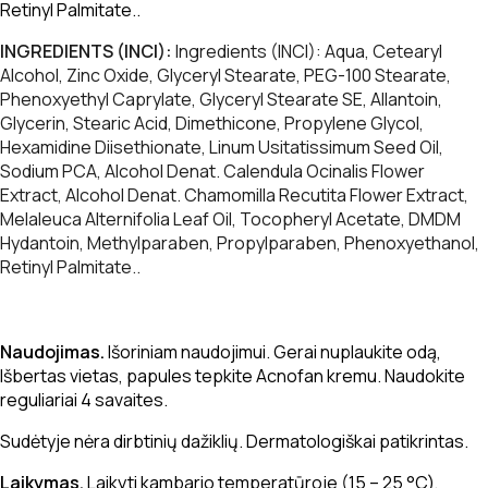
Retinyl Palmitate..
INGREDIENTS (INCI):
Ingredients (INCI): Aqua, Cetearyl
Alcohol, Zinc Oxide, Glyceryl Stearate, PEG-100 Stearate,
Phenoxyethyl Caprylate, Glyceryl Stearate SE, Allantoin,
Glycerin, Stearic Acid, Dimethicone, Propylene Glycol,
Hexamidine Diisethionate, Linum Usitatissimum Seed Oil,
Sodium PCA, Alcohol Denat. Calendula Ocinalis Flower
Extract, Alcohol Denat. Chamomilla Recutita Flower Extract,
Melaleuca Alternifolia Leaf Oil, Tocopheryl Acetate, DMDM
Hydantoin, Methylparaben, Propylparaben, Phenoxyethanol,
Retinyl Palmitate..
Naudojimas.
Išoriniam naudojimui. Gerai nuplaukite odą,
Išbertas vietas, papules tepkite Acnofan kremu. Naudokite
reguliariai 4 savaites.
Sudėtyje nėra dirbtinių dažiklių. Dermatologiškai patikrintas.
Laikymas.
Laikyti kambario temperatūroje (15 – 25 °C),