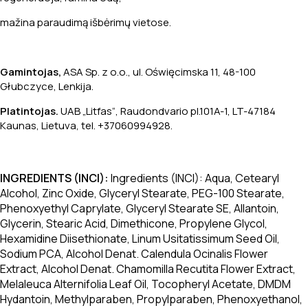
mažina paraudimą išbėrimų vietose.
Gamintojas,
ASA Sp. z o.o., ul. Oświęcimska 11, 48-100
Głubczyce, Lenkija.
Platintojas.
UAB „Litfas“, Raudondvario pl.101A-1, LT-47184
Kaunas, Lietuva, tel. +37060994928.
INGREDIENTS (INCI):
Ingredients (INCI): Aqua, Cetearyl
Alcohol, Zinc Oxide, Glyceryl Stearate, PEG-100 Stearate,
Phenoxyethyl Caprylate, Glyceryl Stearate SE, Allantoin,
Glycerin, Stearic Acid, Dimethicone, Propylene Glycol,
Hexamidine Diisethionate, Linum Usitatissimum Seed Oil,
Sodium PCA, Alcohol Denat. Calendula Ocinalis Flower
Extract, Alcohol Denat. Chamomilla Recutita Flower Extract,
Melaleuca Alternifolia Leaf Oil, Tocopheryl Acetate, DMDM
Hydantoin, Methylparaben, Propylparaben, Phenoxyethanol,