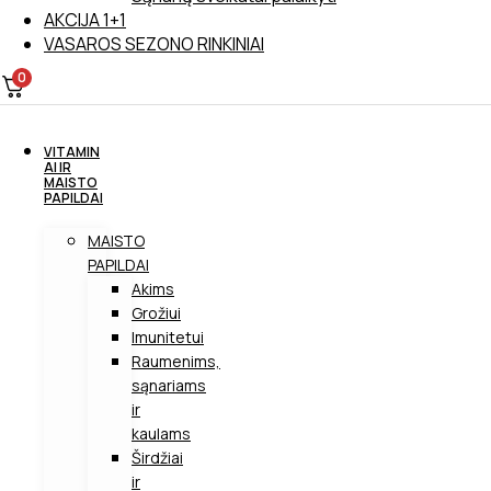
AKCIJA 1+1
VASAROS SEZONO RINKINIAI
0
VITAMIN
AI IR
MAISTO
PAPILDAI
MAISTO
PAPILDAI
Akims
Grožiui
Imunitetui
Raumenims,
sąnariams
ir
kaulams
Širdžiai
ir