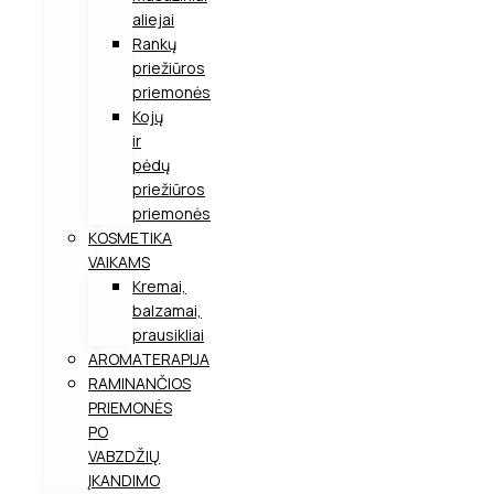
aliejai
Rankų
priežiūros
priemonės
Kojų
ir
pėdų
priežiūros
priemonės
KOSMETIKA
VAIKAMS
Kremai,
balzamai,
prausikliai
AROMATERAPIJA
RAMINANČIOS
PRIEMONĖS
PO
VABZDŽIŲ
ĮKANDIMO