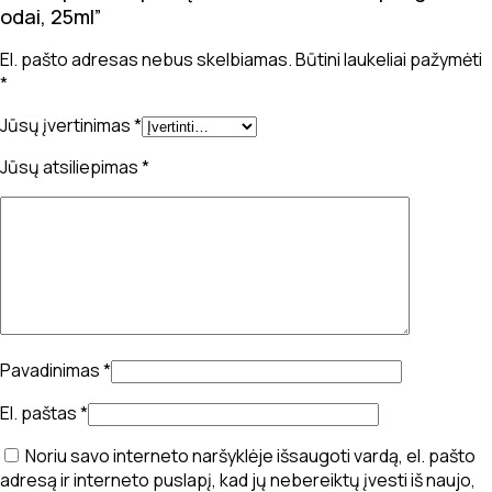
odai, 25ml”
El. pašto adresas nebus skelbiamas.
Būtini laukeliai pažymėti
*
Jūsų įvertinimas
*
Jūsų atsiliepimas
*
Pavadinimas
*
El. paštas
*
Noriu savo interneto naršyklėje išsaugoti vardą, el. pašto
adresą ir interneto puslapį, kad jų nebereiktų įvesti iš naujo,