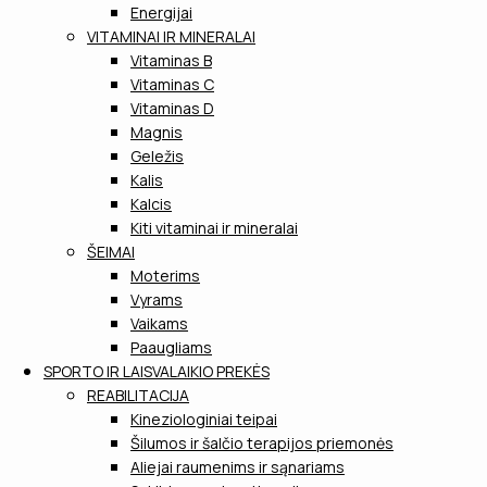
Energijai
VITAMINAI IR MINERALAI
Vitaminas B
Vitaminas C
Vitaminas D
Magnis
Geležis
Kalis
Kalcis
Kiti vitaminai ir mineralai
ŠEIMAI
Moterims
Vyrams
Vaikams
Paaugliams
SPORTO IR LAISVALAIKIO PREKĖS
REABILITACIJA
Kineziologiniai teipai
Šilumos ir šalčio terapijos priemonės
Aliejai raumenims ir sąnariams