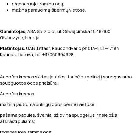
regeneruoja, ramina odą;
mažina paraudimą išbėrimų vietose.
Gamintojas,
ASA Sp. z o.o., ul. Oświęcimska 11, 48-100
Głubczyce, Lenkija.
Platintojas.
UAB „Litfas“, Raudondvario pl.101A-1, LT-47184
Kaunas, Lietuva, tel. +37060994928.
Acnofan kremas skirtas jautrios, turinčios polinkį į spuogus arba
spuoguotos odos priežiūrai.
Acnofan kremas:
mažina jautrumą pūlingų odos bėrimų vietose;
pašalina papules, švelniai džiovina spuogelius ir neleidžia
atsirasti pūliams;
regeneruoja, ramina odą;