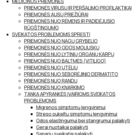
MEDICINOS PRIEMONĖS
PRIEMONĖS VIRUSŲ IR PERŠALIMO PROFILAKTIKAI
PRIEMONĖS AUSŲ PRIEŽIŪRAI
PRIEMONĖS NUO RĖMENS IR PADIDĖJUSIO
RŪGŠTINGUMO
SVEIKATOS PROBLEMOMS SPRĘSTI
PRIEMONĖS NUO NAGŲ GRYBELIO
PRIEMONĖS NUO ODOS MOLIUSKŲ
PRIEMONĖS NUO LYTINIŲ ORGANŲ KARPŲ
PRIEMONĖS NUO BALTMĖS (VITILIGO)
PRIEMONĖS NUO UTĖLIŲ
PRIEMONĖS NUO SEBORĖJINIO DERMATITO
PRIEMONĖS NUO RANDŲ
PRIEMONĖS NUO KNARKIMO
TANKA APYRANKĖS ĮVAIRIOMS SVEIKATOS
PROBLEMOMS
Migrenos simptomų lengvinimui
Streso sukeltų simptomų lengvinimui
Odos elastingumui bei stangrumui palaikyti
Gerai nuotaikai palaikyti
Sąnarių sveikatai palaikyti