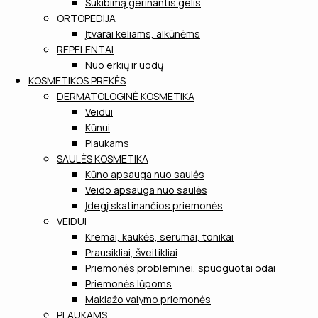
Sukibimą gerinantis gelis
ORTOPEDIJA
Įtvarai keliams, alkūnėms
REPELENTAI
Nuo erkių ir uodų
KOSMETIKOS PREKĖS
DERMATOLOGINĖ KOSMETIKA
Veidui
Kūnui
Plaukams
SAULĖS KOSMETIKA
Kūno apsauga nuo saulės
Veido apsauga nuo saulės
Įdegį skatinančios priemonės
VEIDUI
Kremai, kaukės, serumai, tonikai
Prausikliai, šveitikliai
Priemonės probleminei, spuoguotai odai
Priemonės lūpoms
Makiažo valymo priemonės
PLAUKAMS