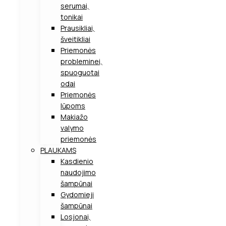
serumai,
tonikai
Prausikliai,
šveitikliai
Priemonės
probleminei,
spuoguotai
odai
Priemonės
lūpoms
Makiažo
valymo
priemonės
PLAUKAMS
Kasdienio
naudojimo
šampūnai
Gydomieji
šampūnai
Losjonai,