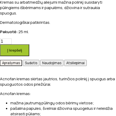
Kremas su arbatmedžių aliejumi mažina polinkį susidaryti
pūlingiems išbėrimams ir papulėms, džiovina ir sutraukia
spuogus.
Dermatologiškai patikrintas.
Pakuotė:
25 ml.
produkto
kiekis:
Į krepšelį
Acnofan
kremas
Aprašymas
Sudėtis
Naudojimas
Atsiliepimai
spuoguotai
odai,
25ml
Acnofan kremas skirtas jautrios, turinčios polinkį į spuogus arba
spuoguotos odos priežiūrai.
Acnofan kremas:
mažina jautrumą pūlingų odos bėrimų vietose;
pašalina papules, švelniai džiovina spuogelius ir neleidžia
atsirasti pūliams;