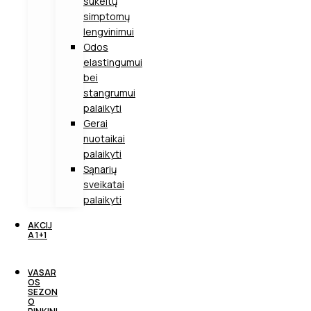
sukeltų
simptomų
lengvinimui
Odos
elastingumui
bei
stangrumui
palaikyti
Gerai
nuotaikai
palaikyti
Sąnarių
sveikatai
palaikyti
AKCIJ
A 1+1
VASAR
OS
SEZON
O