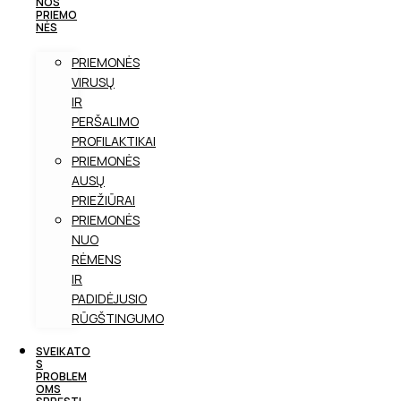
NOS
PRIEMO
NĖS
PRIEMONĖS
VIRUSŲ
IR
PERŠALIMO
PROFILAKTIKAI
PRIEMONĖS
AUSŲ
PRIEŽIŪRAI
PRIEMONĖS
NUO
RĖMENS
IR
PADIDĖJUSIO
RŪGŠTINGUMO
SVEIKATO
S
PROBLEM
OMS