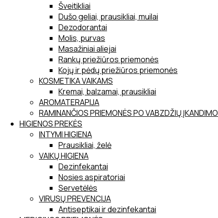
Šveitikliai
Dušo geliai, prausikliai, muilai
Dezodorantai
Molis, purvas
Masažiniai aliejai
Rankų priežiūros priemonės
Kojų ir pėdų priežiūros priemonės
KOSMETIKA VAIKAMS
Kremai, balzamai, prausikliai
AROMATERAPIJA
RAMINANČIOS PRIEMONĖS PO VABZDŽIŲ ĮKANDIMO
HIGIENOS PREKĖS
INTYMI HIGIENA
Prausikliai, želė
VAIKŲ HIGIENA
Dezinfekantai
Nosies aspiratoriai
Servetėlės
VIRUSŲ PREVENCIJA
Antiseptikai ir dezinfekantai