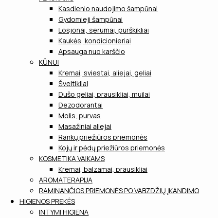
Kasdienio naudojimo šampūnai
Gydomieji šampūnai
Losjonai, serumai, purškikliai
Kaukės, kondicionieriai
Apsauga nuo karščio
KŪNUI
Kremai, sviestai, aliejai, geliai
Šveitikliai
Dušo geliai, prausikliai, muilai
Dezodorantai
Molis, purvas
Masažiniai aliejai
Rankų priežiūros priemonės
Kojų ir pėdų priežiūros priemonės
KOSMETIKA VAIKAMS
Kremai, balzamai, prausikliai
AROMATERAPIJA
RAMINANČIOS PRIEMONĖS PO VABZDŽIŲ ĮKANDIMO
HIGIENOS PREKĖS
INTYMI HIGIENA