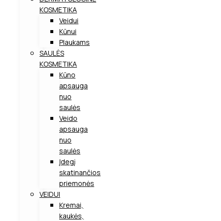
KOSMETIKA
Veidui
Kūnui
Plaukams
SAULĖS
KOSMETIKA
Kūno
apsauga
nuo
saulės
Veido
apsauga
nuo
saulės
Įdegį
skatinančios
priemonės
VEIDUI
Kremai,
kaukės,