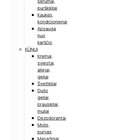
serumai,
purškikliai
Kaukės,
kondicionieriai
Apsauga
nuo
karščio
KŪNUI
Kremai,
sviestai,
aliejai,
geliai
Šveitikliai
Dušo
geliai,
prausikliai,
muilai
Dezodorantai
Molis,
purvas
Masažiniai