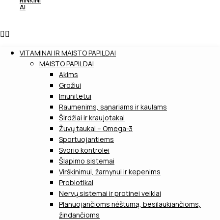
RINKINI
AI
VITAMINAI IR MAISTO PAPILDAI
MAISTO PAPILDAI
Akims
Grožiui
Imunitetui
Raumenims, sąnariams ir kaulams
Širdžiai ir kraujotakai
Žuvų taukai – Omega-3
Sportuojantiems
Svorio kontrolei
Šlapimo sistemai
Virškinimui, žarnynui ir kepenims
Probiotikai
Nervų sistemai ir protinei veiklai
Planuojančioms nėštumą, besilaukiančioms,
žindančioms