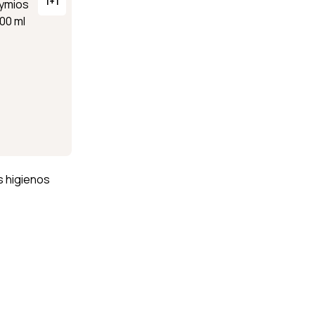
1+1
s higienos