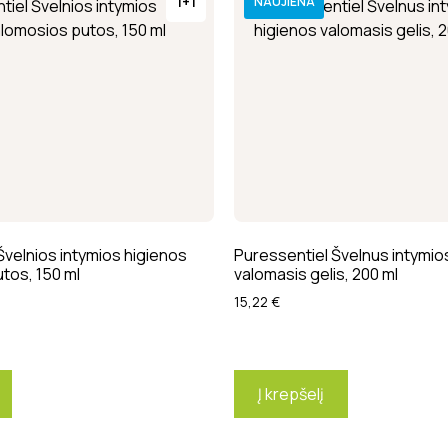
1+1
NAUJIENA
Švelnios intymios higienos
Puressentiel Švelnus intymio
tos, 150 ml
valomasis gelis, 200 ml
15,22
€
Į krepšelį