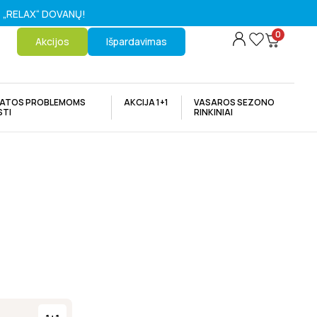
ams „RELAX“ DOVANŲ!
0
Akcijos
Išpardavimas
KATOS PROBLEMOMS
AKCIJA 1+1
VASAROS SEZONO
STI
RINKINIAI