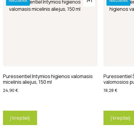
1+1
NAUJIENA
NAUJIENA
Puressentiel Intymios higienos valomasis
Puressentiel 
micelinis aliejus, 150 ml
valomosios pu
24,90
€
18,28
€
Į krepšelį
Į krepšelį