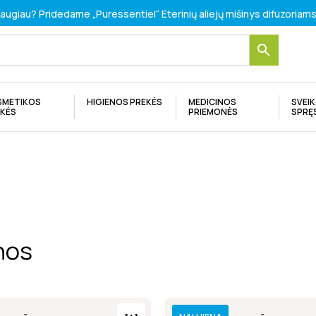
 daugiau? Pridedame „Puressentiel“ Eterinių aliejų mišinys difuzori
SMETIKOS
HIGIENOS PREKĖS
MEDICINOS
SVEI
EKĖS
PRIEMONĖS
SPRĘ
nos