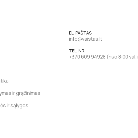
EL. PAŠTAS
info@vaistas.lt
TEL. NR.
+370 609 94928 (nuo 8:00 val. ik
tika
tymas ir grąžinimas
lės ir sąlygos