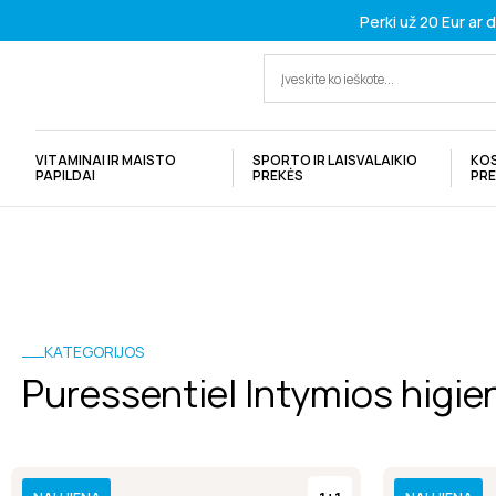
Perki už 20 Eur ar
VITAMINAI IR MAISTO
SPORTO IR LAISVALAIKIO
KO
PAPILDAI
PREKĖS
PR
KATEGORIJOS
Puressentiel Intymios higie