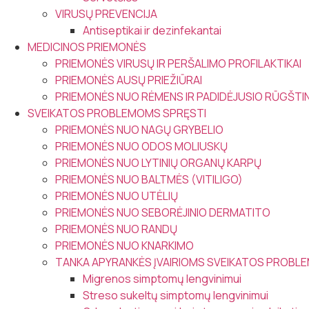
VIRUSŲ PREVENCIJA
Antiseptikai ir dezinfekantai
MEDICINOS PRIEMONĖS
PRIEMONĖS VIRUSŲ IR PERŠALIMO PROFILAKTIKAI
PRIEMONĖS AUSŲ PRIEŽIŪRAI
PRIEMONĖS NUO RĖMENS IR PADIDĖJUSIO RŪGŠT
SVEIKATOS PROBLEMOMS SPRĘSTI
PRIEMONĖS NUO NAGŲ GRYBELIO
PRIEMONĖS NUO ODOS MOLIUSKŲ
PRIEMONĖS NUO LYTINIŲ ORGANŲ KARPŲ
PRIEMONĖS NUO BALTMĖS (VITILIGO)
PRIEMONĖS NUO UTĖLIŲ
PRIEMONĖS NUO SEBORĖJINIO DERMATITO
PRIEMONĖS NUO RANDŲ
PRIEMONĖS NUO KNARKIMO
TANKA APYRANKĖS ĮVAIRIOMS SVEIKATOS PROB
Migrenos simptomų lengvinimui
Streso sukeltų simptomų lengvinimui