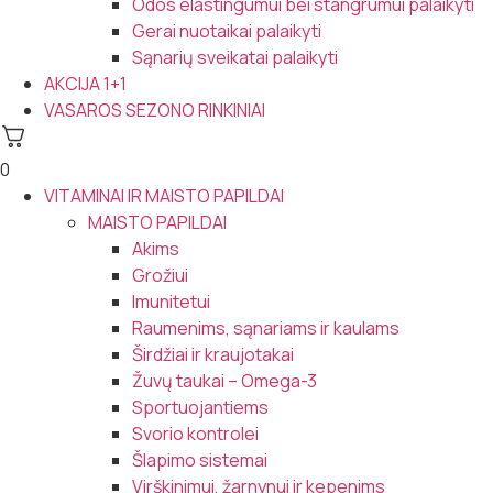
Odos elastingumui bei stangrumui palaikyti
Gerai nuotaikai palaikyti
Sąnarių sveikatai palaikyti
AKCIJA 1+1
VASAROS SEZONO RINKINIAI
0
VITAMINAI IR MAISTO PAPILDAI
MAISTO PAPILDAI
Akims
Grožiui
Imunitetui
Raumenims, sąnariams ir kaulams
Širdžiai ir kraujotakai
Žuvų taukai – Omega-3
Sportuojantiems
Svorio kontrolei
Šlapimo sistemai
Virškinimui, žarnynui ir kepenims