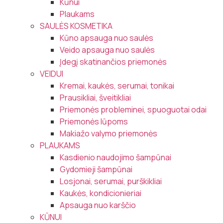
Kūnui
Plaukams
SAULĖS KOSMETIKA
Kūno apsauga nuo saulės
Veido apsauga nuo saulės
Įdegį skatinančios priemonės
VEIDUI
Kremai, kaukės, serumai, tonikai
Prausikliai, šveitikliai
Priemonės probleminei, spuoguotai odai
Priemonės lūpoms
Makiažo valymo priemonės
PLAUKAMS
Kasdienio naudojimo šampūnai
Gydomieji šampūnai
Losjonai, serumai, purškikliai
Kaukės, kondicionieriai
Apsauga nuo karščio
KŪNUI