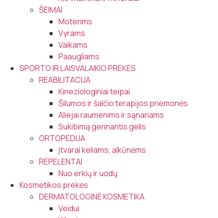
ŠEIMAI
Moterims
Vyrams
Vaikams
Paaugliams
SPORTO IR LAISVALAIKIO PREKĖS
REABILITACIJA
Kineziologiniai teipai
Šilumos ir šalčio terapijos priemonės
Aliejai raumenims ir sąnariams
Sukibimą gerinantis gelis
ORTOPEDIJA
Įtvarai keliams, alkūnėms
REPELENTAI
Nuo erkių ir uodų
Kosmetikos prekės
DERMATOLOGINĖ KOSMETIKA
Veidui