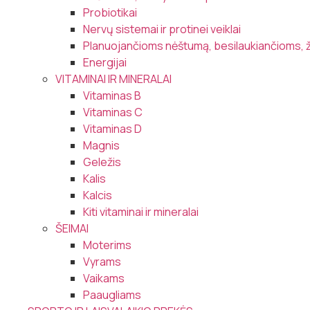
Probiotikai
Nervų sistemai ir protinei veiklai
Planuojančioms nėštumą, besilaukiančioms, 
Energijai
VITAMINAI IR MINERALAI
Vitaminas B
Vitaminas C
Vitaminas D
Magnis
Geležis
Kalis
Kalcis
Kiti vitaminai ir mineralai
ŠEIMAI
Moterims
Vyrams
Vaikams
Paaugliams