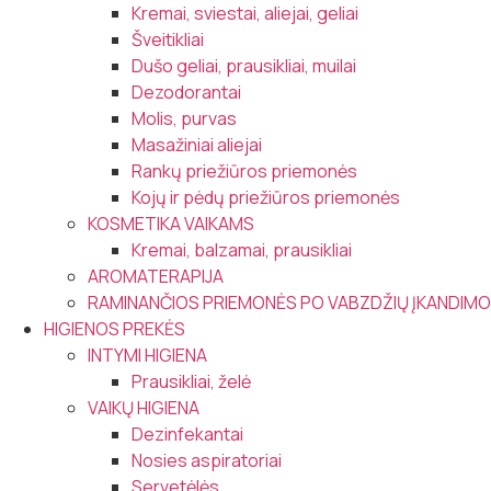
Kremai, sviestai, aliejai, geliai
Šveitikliai
Dušo geliai, prausikliai, muilai
Dezodorantai
Molis, purvas
Masažiniai aliejai
Rankų priežiūros priemonės
Kojų ir pėdų priežiūros priemonės
KOSMETIKA VAIKAMS
Kremai, balzamai, prausikliai
AROMATERAPIJA
RAMINANČIOS PRIEMONĖS PO VABZDŽIŲ ĮKANDIMO
HIGIENOS PREKĖS
INTYMI HIGIENA
Prausikliai, želė
VAIKŲ HIGIENA
Dezinfekantai
Nosies aspiratoriai
Servetėlės