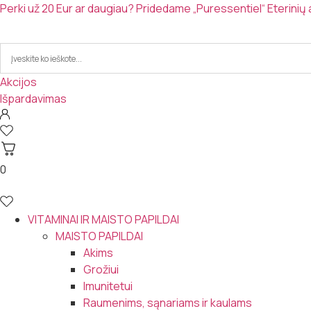
Eiti
Perki už 20 Eur ar daugiau? Pridedame „Puressentiel“ Eterinių
prie
turinio
Akcijos
Išpardavimas
0
VITAMINAI IR MAISTO PAPILDAI
MAISTO PAPILDAI
Akims
Grožiui
Imunitetui
Raumenims, sąnariams ir kaulams