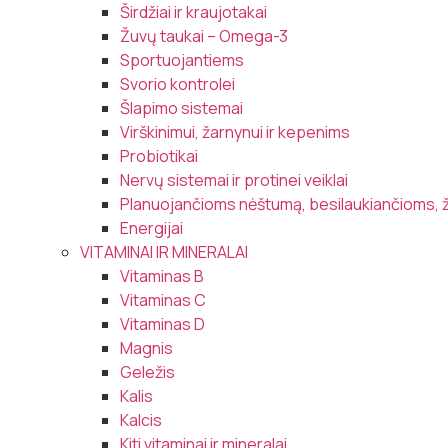
Širdžiai ir kraujotakai
Žuvų taukai – Omega-3
Sportuojantiems
Svorio kontrolei
Šlapimo sistemai
Virškinimui, žarnynui ir kepenims
Probiotikai
Nervų sistemai ir protinei veiklai
Planuojančioms nėštumą, besilaukiančioms, 
Energijai
VITAMINAI IR MINERALAI
Vitaminas B
Vitaminas C
Vitaminas D
Magnis
Geležis
Kalis
Kalcis
Kiti vitaminai ir mineralai